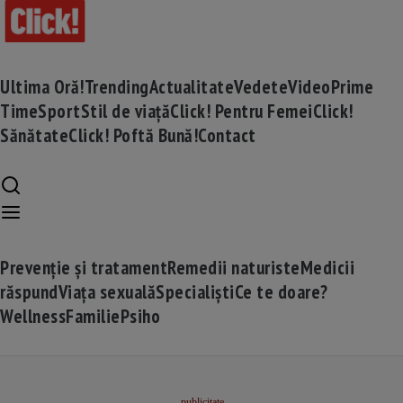
Ultima Oră!
Trending
Actualitate
Vedete
Video
Prime
Time
Sport
Stil de viață
Click! Pentru Femei
Click!
Sănătate
Click! Poftă Bună!
Contact
Prevenție și tratament
Remedii naturiste
Medicii
răspund
Viața sexuală
Specialiști
Ce te doare?
Wellness
Familie
Psiho