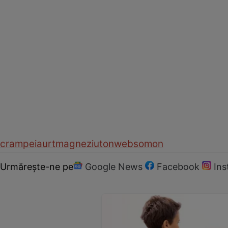
crampe
iaurt
magneziu
ton
web
somon
Urmărește-ne pe
Google News
Facebook
In