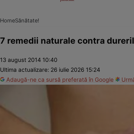
Home
Sănătate!
7 remedii naturale contra durer
13 august 2014 10:40
Ultima actualizare:
26 iulie 2026 15:24
Adaugă-ne ca sursă preferată în Google
Urmă