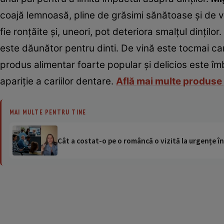
coajă lemnoasă, pline de grăsimi sănătoase şi de v
fie ronţăite şi, uneori, pot deteriora smalţul dinţilor.
este dăunător pentru dinti. De vină este tocmai ca
produs alimentar foarte popular şi delicios este î
apariţie a cariilor dentare.
Află mai multe produs
MAI MULTE PENTRU TINE
Cât a costat-o pe o româncă o vizită la urgențe în