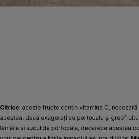
Citrice
: aceste fructe conţin vitamina C, necesară p
acestea, dacă exageraţi cu portocale şi grepfruitul,
lămâile şi sucul de portocale, deoarece acestea con
unui pai pentru a limita impactul asupra dinţilor.
Mi