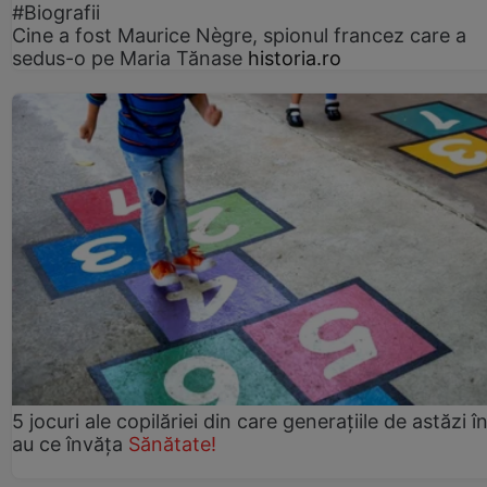
#Biografii
Cine a fost Maurice Nègre, spionul francez care a
sedus-o pe Maria Tănase
historia.ro
5 jocuri ale copilăriei din care generațiile de astăzi î
au ce învăța
Sănătate!