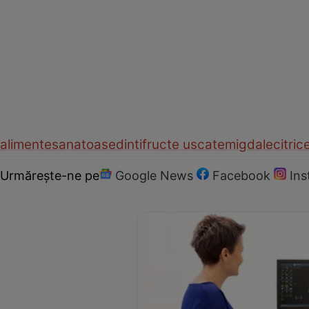
alimente
sanatoase
dinti
fructe uscate
migdale
citric
Urmărește-ne pe
Google News
Facebook
In