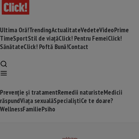
Ultima Oră!
Trending
Actualitate
Vedete
Video
Prime
Time
Sport
Stil de viață
Click! Pentru Femei
Click!
Sănătate
Click! Poftă Bună!
Contact
Prevenție și tratament
Remedii naturiste
Medicii
răspund
Viața sexuală
Specialiști
Ce te doare?
Wellness
Familie
Psiho