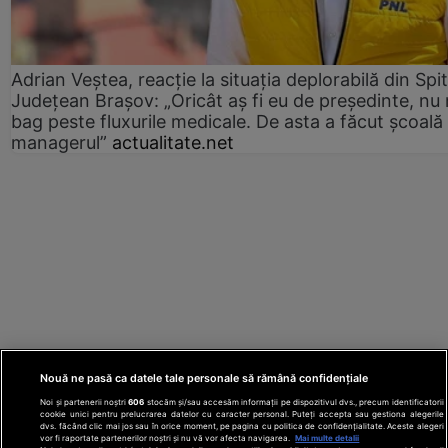
Adrian Veștea, reacție la situația deplorabilă din Spit
Județean Brașov: „Oricât aș fi eu de președinte, nu
bag peste fluxurile medicale. De asta a făcut școală
managerul”
actualitate.net
Nouă ne pasă ca datele tale personale să rămână confidențiale
Noi și partenerii noștri
606
stocăm și/sau accesăm informații pe dispozitivul dvs., precum identificatorii
cookie unici pentru prelucrarea datelor cu caracter personal. Puteți accepta sau gestiona alegerile
dvs. făcând clic mai jos sau în orice moment, pe pagina cu politica de confidențialitate. Aceste alegeri
vor fi raportate partenerilor noștri și nu vă vor afecta navigarea.
Mai multe detalii