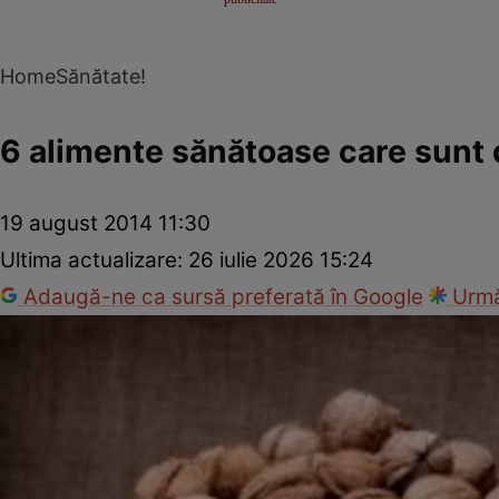
Home
Sănătate!
6 alimente sănătoase care sunt 
19 august 2014 11:30
Ultima actualizare:
26 iulie 2026 15:24
Adaugă-ne ca sursă preferată în Google
Urmă