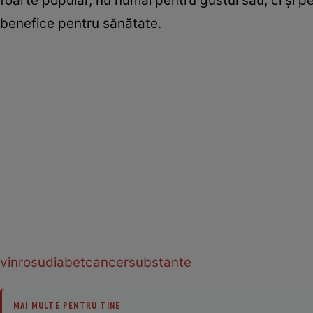
foarte popular, nu numai pentru gustul său, ci şi pe
benefice pentru sănătate.
vin
rosu
diabet
cancer
substante
MAI MULTE PENTRU TINE