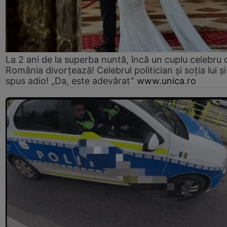
La 2 ani de la superba nuntă, încă un cuplu celebru 
România divorțează! Celebrul politician și soția lui ș
spus adio! „Da, este adevărat”
www.unica.ro