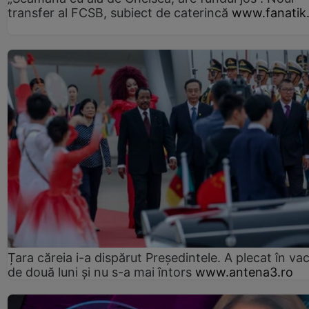
transfer al FCSB, subiect de caterincă
www.fanatik
Țara căreia i-a dispărut Președintele. A plecat în va
de două luni și nu s-a mai întors
www.antena3.ro