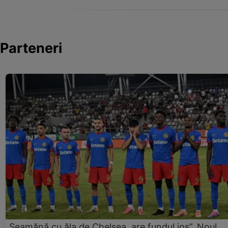
Parteneri
„Seamănă cu ăla de Chelsea, are fundul jos”. Noul