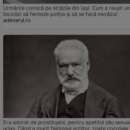
Urmărire comică pe străzile din Iași. Cum a reușit u
biciclist să fenteze poliția și să se facă nevăzut
adevarul.ro
Era adorat de prostituate, pentru apetitul său sexua
uriaș. Când a murit faimosul scriitor, toate cocotele