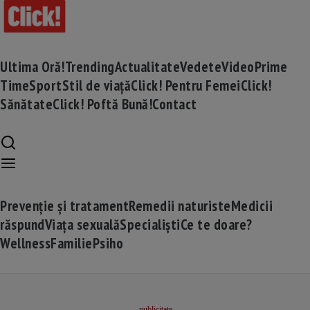
Ultima Oră!
Trending
Actualitate
Vedete
Video
Prime
Time
Sport
Stil de viață
Click! Pentru Femei
Click!
Sănătate
Click! Poftă Bună!
Contact
Prevenție și tratament
Remedii naturiste
Medicii
răspund
Viața sexuală
Specialiști
Ce te doare?
Wellness
Familie
Psiho