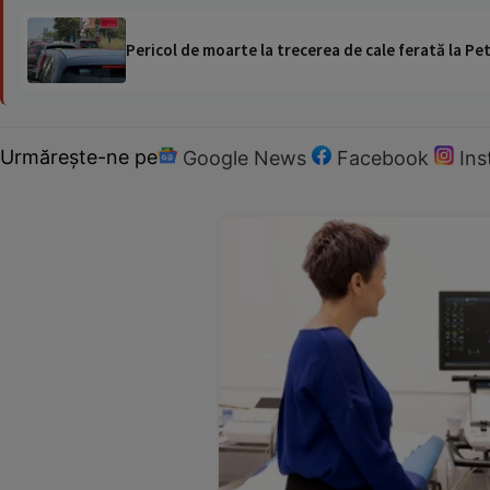
Pericol de moarte la trecerea de cale ferată la Pet
Urmărește-ne pe
Google News
Facebook
In