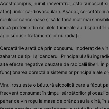
Acest compus, numit resveratrol, este cunoscut şi 
afecţiunilor cardiovasculare. Aşadar, cercetătorii
celulelor canceroase şi să le facă mult mai sensibil
două proteine din celulele tumorale au dispărut în 
apoi supuse tratamentelor cu radiaţii.
Cercetările arată că prin consumul moderat de vin 
zaharat de tip II şi cancerul. Principalul său ingred
alte efecte negative cauzate de radicalii liberi. În 
funcţionarea corectă a sistemelor principale ale or
Vinul roşu este o băutură alcoolică care a făcut pa
frecvent consumat în timpul sărbătorilor şi ocaziil
pahar de vin roşu la masa de prânz sau la cină, în s