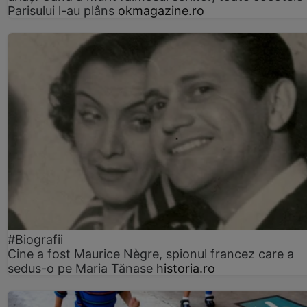
Parisului l-au plâns
okmagazine.ro
#Biografii
Cine a fost Maurice Nègre, spionul francez care a
sedus-o pe Maria Tănase
historia.ro