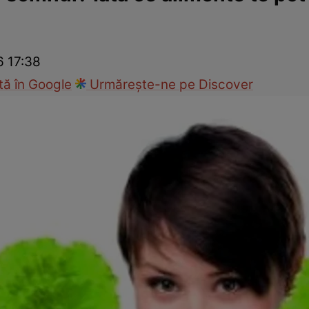
nd
Viața sexuală
Specialiști
Ce te doare?
Wellness
Famili
6 17:38
ă în Google
Urmărește-ne pe Discover