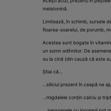
Aceşti acizi, prezenţi în peştele
melatonină.
Limitează, în schimb, sursele d
floarea-soarelui, de porumb, m
Acestea sunt bogate în vitamina
un somn odihnitor. De asemenea
ou la cină (din cauză că este s
Ştiai că...
...siliciul prezent în ceapă ne 
...migdalele conţin calciu şi tr
... persoanele cu insomnii pot 