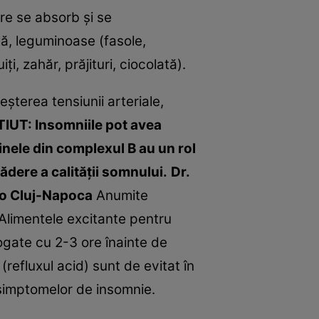
are se absorb şi se
lă, leguminoase (fasole,
ţi, zahăr, prăjituri, ciocolată).
şterea tensiunii arteriale,
TIUT: Insomniile pot avea
minele din complexul B au un rol
cădere a calităţii somnului.
Dr.
co Cluj-Napoca
Anumite
 Alimentele excitante pentru
ogate cu 2-3 ore înainte de
efluxul acid) sunt de evitat în
 simptomelor de insomnie.