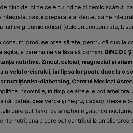
 de glucide, ci de cele cu indice glicemic scăzut, c
 integrale, paste preparate al dente, pâine integra
u indice glicemic ridicat (dulciuri concentrate, biscui
să consumi produse prea sărate, pentru că duc la cre
de agitaţie care nu ne va lăsa să dormim.
BINE DE Ş
anţe nutritive. Zincul, calciul, magneziul şi vita
a nivelul creierului, iar lipsa lor poate duce la o s
st nutriţionist-diabetolog, Centrul Medical Aste
ifica insomniile, în timp ce altele le pot ameliora.
eină: cafea, ceai verde şi negru, cacao), mesele b
le care pot favoriza simptome gastrice nocturne (r
ente nutriţionale care pot contribui la ameliorarea