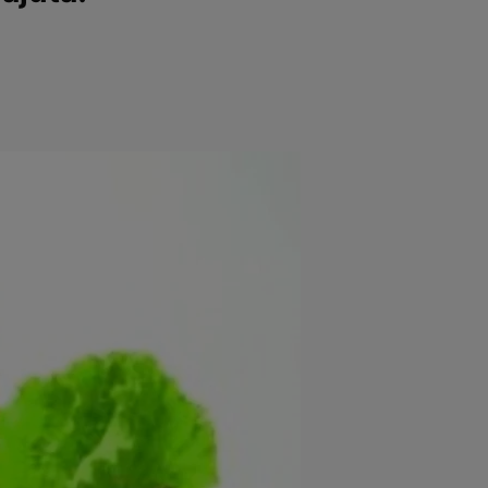
e
Psiho