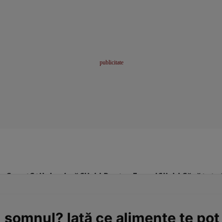
me
Sport
Stil de viață
Click! Pentru Femei
Click! Sănătate
somnul? Iată ce alimente te pot 