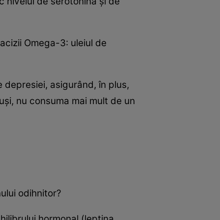
sc nivelul de serotonină şi de
 acizii Omega-3: uleiul de
depresiei, asigurând, în plus,
tuşi, nu consuma mai mult de un
ului odihnitor?
librului hormonal (leptina,