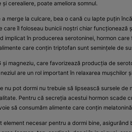
e şi cerealiere, poate ameliora somnul.
 a merge la culcare, bea o cană cu lapte puţin încăl
e care îl foloseau bunicii noştri chiar funcţionează
cid implicat în producerea serotoninei, hormon care
e alimente care conţin triptofan sunt seminţele de s
6 şi magneziu, care favorizează producţia de serot
neziul are un rol important în relaxarea muşchilor ş
re nu pot dormi nu trebuie să lipsească sursele de
litate. Pentru că secreţia acestui hormon scade cu
voie să consumăm alimente care conţin melatonină: 
t element necesar pentru a dormi bine, asigurând b