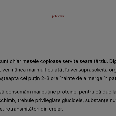
sunt chiar mesele copioase servite seara târziu. Di
t vei mânca mai mult cu atât îţi vei suprasolicita o
şteaptă cel puţin 2-3 ore înainte de a merge în pat
să consumăm mai puţine proteine, pentru că duc l
chimb, trebuie privilegiate glucidele, substanţe nut
eurotransmiţători din creier.