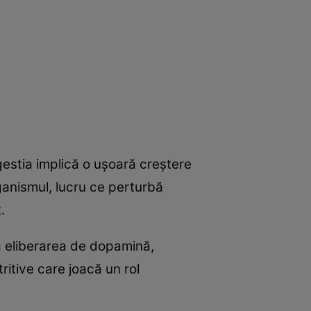
gestia implică o uşoară creştere
rganismul, lucru ce perturbă
.
a eliberarea de dopamină,
ritive care joacă un rol