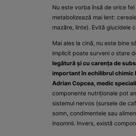
Nu este vorba însă de orice fel
metabolizează mai lent: cereale
mazăre, linte). Evită glucidele c
Mai ales la cină, nu este bine 
implicit poate surveni o stare 
legătură şi cu carenţa de subst
important în echilibrul chimic l
Adrian Copcea, medic speciali
componente nutriţionale pot ampl
sistemul nervos (sursele de caf
somn, condimentele sau alimente
insomnii. Invers, există compon