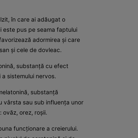
zit, în care ai adăugat o
 şi este pus pe seama faptului
 favorizează adormirea şi care
usan şi cele de dovleac.
onină, substanţă cu efect
i a sistemului nervos.
 melatonină, substanţă
 vârsta sau sub influenţa unor
ovăz, orez, roşii.
una funcţionare a creierului.