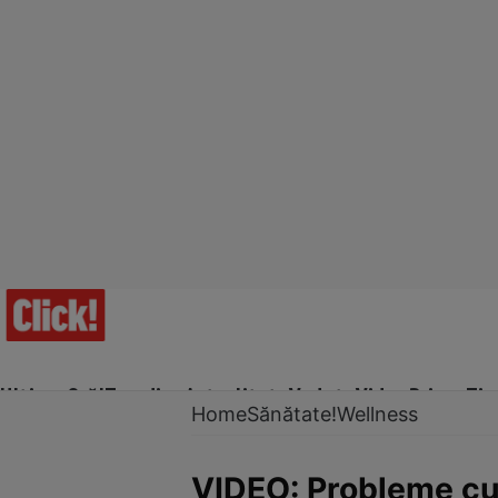
Ultima Oră!
Trending
Actualitate
Vedete
Video
Prime Ti
Home
Sănătate!
Wellness
VIDEO: Probleme cu 