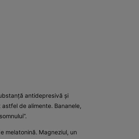
substanţă antidepresivă şi
 astfel de alimente. Bananele,
somnului”.
 de melatonină. Magneziul, un