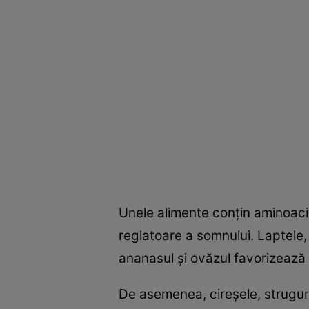
Unele alimente conţin aminoacid
reglatoare a somnului. Laptele,
ananasul şi ovăzul favorizează
De asemenea, cireşele, struguri