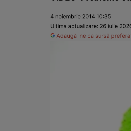
Prevenție și tratament
Remedii naturiste
Medicii răspu
4 noiembrie 2014 10:35
Ultima actualizare:
26 iulie 202
Adaugă-ne ca sursă preferat