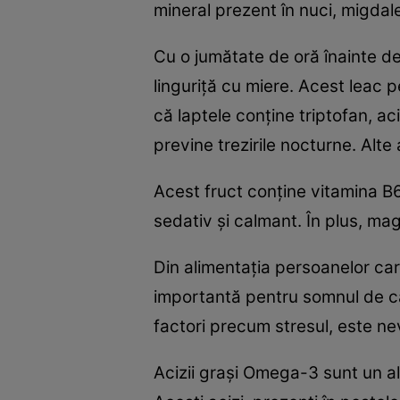
mineral prezent în nuci, migdal
Cu o jumătate de oră înainte de
linguriţă cu miere. Acest leac p
că laptele conţine triptofan, a
previne trezirile nocturne. Alt
Acest fruct conţine vitamina B
sedativ şi calmant. În plus, mag
Din alimentaţia persoanelor ca
importantă pentru somnul de ca
factori precum stresul, este ne
Acizii graşi Omega-3 sunt un al