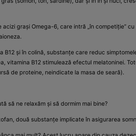
 gras (somon, ton, sardine), dar şi în in şi nuci, cre
e acizi graşi Omega-6, care intră „în competiţie” cu
aioneza.
 B12 şi în colină, substanţe care reduc simptomele 
, vitamina B12 stimulează efectul melatoninei. To
ursă de proteine, neindicate la masa de seară).
ajută să ne relaxăm şi să dormim mai bine?
iptofan, două substanţe implicate în asigurarea somn
mânca mai mult? Acest lucru apare din cauza dezechi