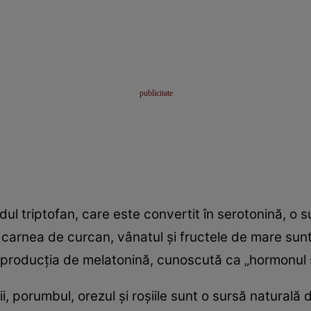
ul triptofan, care este convertit în serotonină, o 
 carnea de curcan, vânatul şi fructele de mare sunt
 producţia de melatonină, cunoscută ca „hormonul 
i, porumbul, orezul şi roşiile sunt o sursă naturală