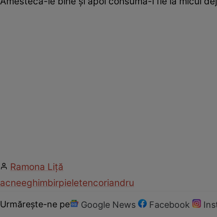
Amestecă-le bine şi apoi consumă-l fie la micul dej
Ramona Liţă
acnee
ghimbir
piele
ten
coriandru
Urmărește-ne pe
Google News
Facebook
In