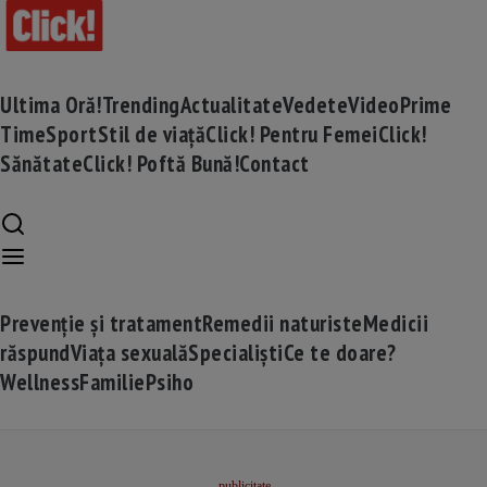
Ultima Oră!
Trending
Actualitate
Vedete
Video
Prime
Time
Sport
Stil de viață
Click! Pentru Femei
Click!
Sănătate
Click! Poftă Bună!
Contact
Prevenție și tratament
Remedii naturiste
Medicii
răspund
Viața sexuală
Specialiști
Ce te doare?
Wellness
Familie
Psiho