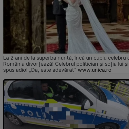
La 2 ani de la superba nuntă, încă un cuplu celebru 
România divorțează! Celebrul politician și soția lui ș
spus adio! „Da, este adevărat”
www.unica.ro