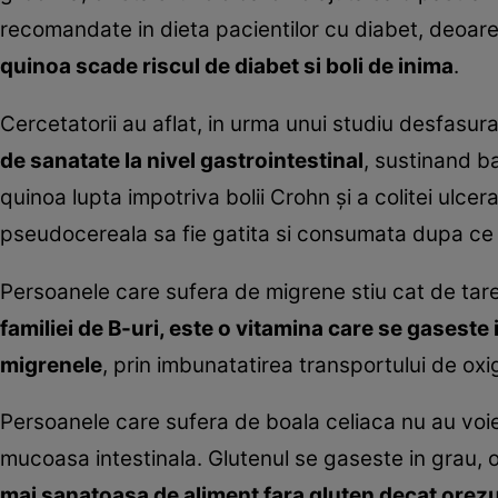
recomandate in dieta pacientilor cu diabet, deoar
quinoa scade riscul de diabet si boli de inima
.
Cercetatorii au aflat, in urma unui studiu desfasur
de sanatate la nivel gastrointestinal
, sustinand b
quinoa lupta impotriva bolii Crohn şi a colitei ulce
pseudocereala sa fie gatita si consumata dupa ce a
Persoanele care sufera de migrene stiu cat de tare 
familiei de B-uri, este o vitamina care se gaseste 
migrenele
, prin imbunatatirea transportului de oxig
Persoanele care sufera de boala celiaca nu au vo
mucoasa intestinala. Glutenul se gaseste in grau, o
mai sanatoasa de aliment fara gluten decat orezu