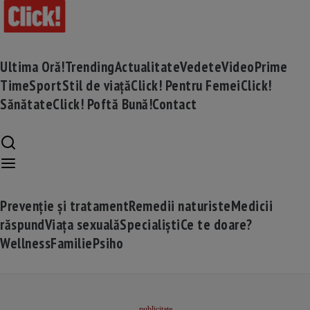
Ultima Oră!
Trending
Actualitate
Vedete
Video
Prime
Time
Sport
Stil de viață
Click! Pentru Femei
Click!
Sănătate
Click! Poftă Bună!
Contact
Prevenție și tratament
Remedii naturiste
Medicii
răspund
Viața sexuală
Specialiști
Ce te doare?
Wellness
Familie
Psiho