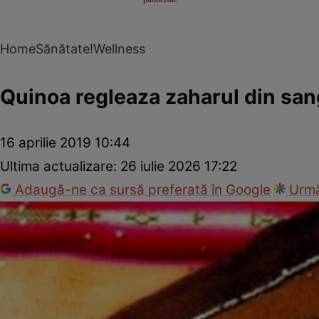
Home
Sănătate!
Wellness
Quinoa regleaza zaharul din san
16 aprilie 2019 10:44
Ultima actualizare:
26 iulie 2026 17:22
Adaugă-ne ca sursă preferată în Google
Urmă