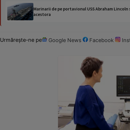
Marinarii de pe portavionul USS Abraham Lincoln su
acestora
Urmărește-ne pe
Google News
Facebook
In