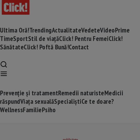
Ultima Oră!
Trending
Actualitate
Vedete
Video
Prime
Time
Sport
Stil de viață
Click! Pentru Femei
Click!
Sănătate
Click! Poftă Bună!
Contact
Prevenție și tratament
Remedii naturiste
Medicii
răspund
Viața sexuală
Specialiști
Ce te doare?
Wellness
Familie
Psiho