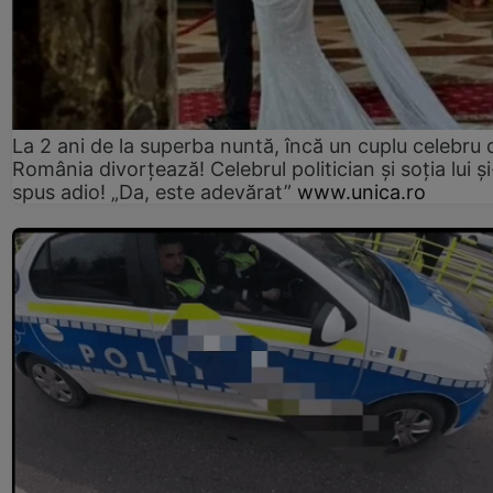
La 2 ani de la superba nuntă, încă un cuplu celebru 
România divorțează! Celebrul politician și soția lui ș
spus adio! „Da, este adevărat”
www.unica.ro