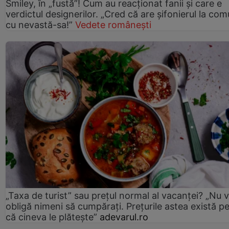
Smiley, în „fustă”! Cum au reacționat fanii și care e
verdictul designerilor. „Cred că are șifonierul la co
cu nevastă-sa!”
Vedete românești
„Taxa de turist” sau prețul normal al vacanței? „Nu 
obligă nimeni să cumpărați. Prețurile astea există p
că cineva le plătește”
adevarul.ro