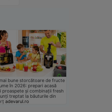
mai bune storcătoare de fructe
gume în 2026: prepari acasă
i proaspete și combinații fresh
unți treptat la băuturile din
rț
adevarul.ro