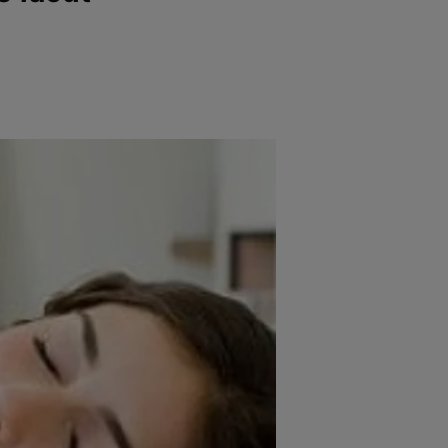
e
Psiho