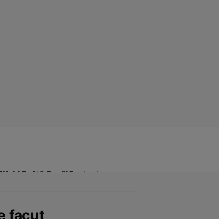
Click! Poftă Bună!
Contact
e facut