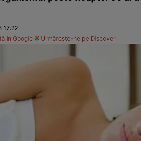
nd
Viața sexuală
Specialiști
Ce te doare?
Wellness
Famili
6 17:22
ă în Google
Urmărește-ne pe Discover