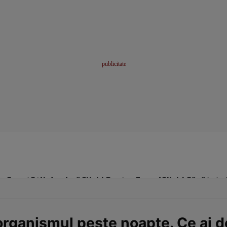
me
Sport
Stil de viață
Click! Pentru Femei
Click! Sănătate
 organismul peste noapte. Ce ai d