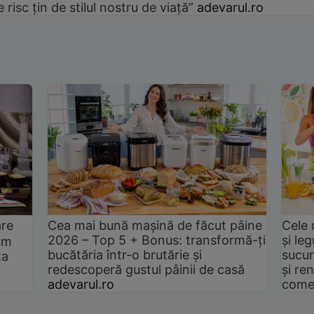
e risc țin de stilul nostru de viață”
adevarul.ro
are
Cea mai bună mașină de făcut pâine
Cele 
2026 – Top 5 + Bonus: transformă-ți
și le
um
bucătăria într-o brutărie și
sucur
ta
redescoperă gustul pâinii de casă
și ren
adevarul.ro
come