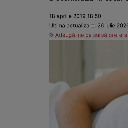
Prevenție și tratament
Remedii naturiste
Medicii răspu
18 aprilie 2019 18:50
Ultima actualizare:
26 iulie 202
Adaugă-ne ca sursă preferat