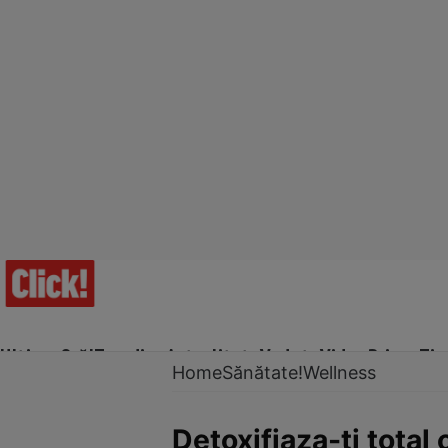
Ultima Oră!
Trending
Actualitate
Vedete
Video
Prime Ti
Home
Sănătate!
Wellness
Detoxifiaza-ti total