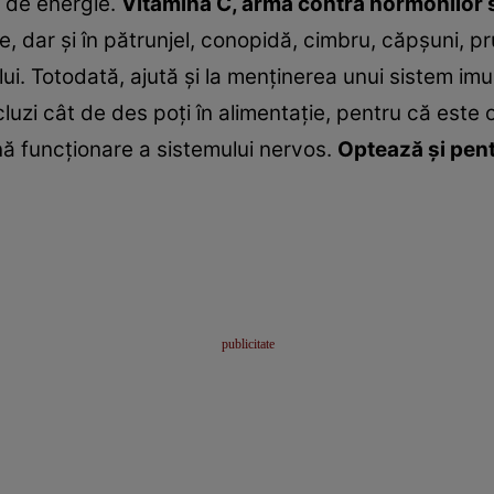
le de energie.
Vitamina C, armă contra hormonilor 
e, dar şi în pătrunjel, conopidă, cimbru, căpşuni, p
lui. Totodată, ajută şi la menţinerea unui sistem im
cluzi cât de des poţi în alimentaţie, pentru că est
nă funcţionare a sistemului nervos.
Optează şi pent