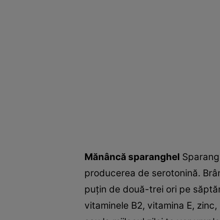
Mănâncă sparanghel
Sparanghe
producerea de serotonină. Brânz
puţin de două-trei ori pe săpt
vitaminele B2, vitamina E, zin