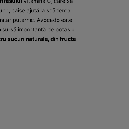
stresului
Vitamina C, care se
rune, caise ajută la scăderea
unitar puternic. Avocado este
e o sursă importantă de potasiu
ru sucuri naturale, din fructe