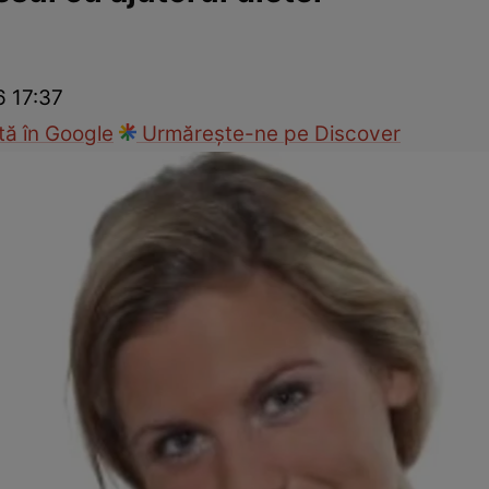
nd
Viața sexuală
Specialiști
Ce te doare?
Wellness
Famili
6 17:37
ă în Google
Urmărește-ne pe Discover