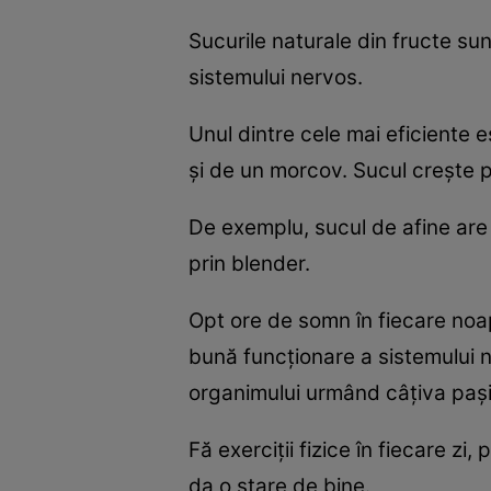
Sucurile naturale din fructe su
sistemului nervos.
Unul dintre cele mai eficiente e
şi de un morcov. Sucul creşte p
De exemplu, sucul de afine are ş
prin blender.
Opt ore de somn în fiecare noap
bună funcţionare a sistemului n
organimului urmând câţiva paşi 
Fă exerciţii fizice în fiecare zi
da o stare de bine.