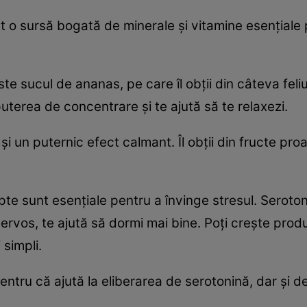
nt o sursă bogată de minerale şi vitamine esenţiale
ste sucul de ananas, pe care îl obţii din câteva fel
uterea de concentrare şi te ajută să te relaxezi.
i un puternic efect calmant. Îl obţii din fructe proa
te sunt esenţiale pentru a învinge stresul. Seroton
ervos, te ajută să dormi mai bine. Poţi creşte prod
simpli.
, pentru că ajută la eliberarea de serotonină, dar şi 