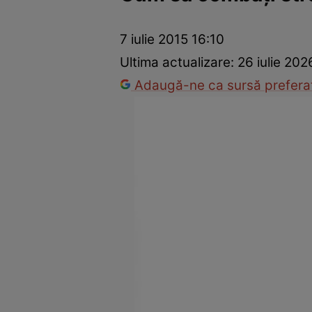
Prevenție și tratament
Remedii naturiste
Medicii răspu
7 iulie 2015 16:10
Ultima actualizare:
26 iulie 202
Adaugă-ne ca sursă preferat