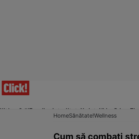
Ultima Oră!
Trending
Actualitate
Vedete
Video
Prime Ti
Home
Sănătate!
Wellness
Cum să combaţi stre