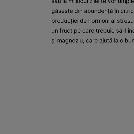
sau la mijlocul zilei te vor ump
găseşte din abundenţă în citric
producţiei de hormoni ai stresu
un fruct pe care trebuie să-l in
şi magneziu, care ajută la o bu