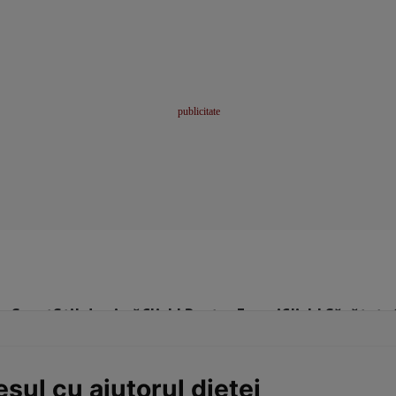
me
Sport
Stil de viață
Click! Pentru Femei
Click! Sănătate
sul cu ajutorul dietei