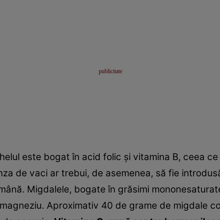
lul este bogat în acid folic şi vitamina B, ceea ce
a de vaci ar trebui, de asemenea, să fie introdusă 
ămână. Migdalele, bogate în grăsimi mononesaturat
c, magneziu. Aproximativ 40 de grame de migdale c