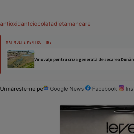
antioxidant
ciocolata
dieta
mancare
MAI MULTE PENTRU TINE
Vinovații pentru criza generată de secarea Dunării
Urmărește-ne pe
Google News
Facebook
In