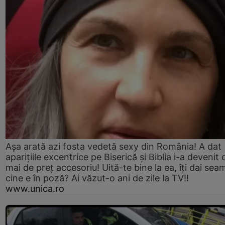
Așa arată azi fosta vedetă sexy din România! A dat
aparițiile excentrice pe Biserică și Biblia i-a devenit 
mai de preț accesoriu! Uită-te bine la ea, îți dai sea
cine e în poză? Ai văzut-o ani de zile la TV!!
www.unica.ro