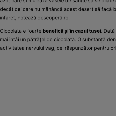
azot care stimulează vasele de sânge să se dilate
decât cei care nu mănâncă acest desert să facă bo
infarct, notează descoperă.ro.
Ciocolata e foarte
benefică şi în cazul tusei
. Dată
mai întâi un pătrăţel de ciocolată. O substanţă de
activitatea nervului vag, cel răspunzător pentru cr