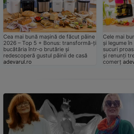
Cea mai bună mașină de făcut pâine
Cele mai bu
2026 – Top 5 + Bonus: transformă-ți
și legume în
bucătăria într-o brutărie și
sucuri proas
redescoperă gustul pâinii de casă
și renunți tr
adevarul.ro
comerț
adev