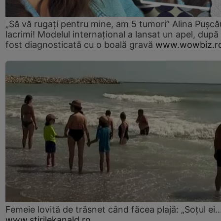
„Să vă rugați pentru mine, am 5 tumori” Alina Pușcău
lacrimi! Modelul internațional a lansat un apel, după
fost diagnosticată cu o boală gravă
www.wowbiz.r
Femeie lovită de trăsnet când făcea plajă: „Soțul ei..
www.stirilekanald.ro