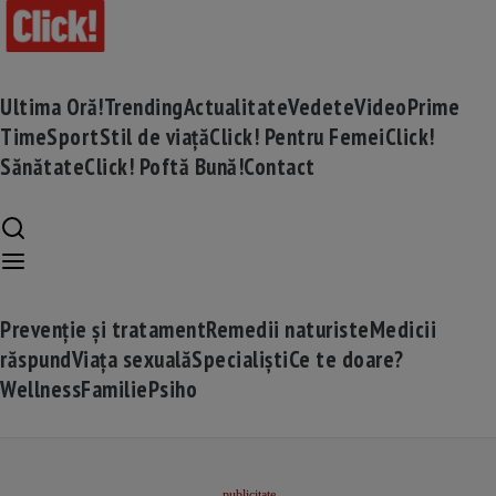
Ultima Oră!
Trending
Actualitate
Vedete
Video
Prime
Time
Sport
Stil de viață
Click! Pentru Femei
Click!
Sănătate
Click! Poftă Bună!
Contact
Prevenție și tratament
Remedii naturiste
Medicii
răspund
Viața sexuală
Specialiști
Ce te doare?
Wellness
Familie
Psiho