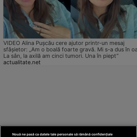
VIDEO Alina Pușcău cere ajutor printr-un mesaj
sfâșietor: „Am o boală foarte gravă. Mi s-a dus în o
La sân, la axilă am cinci tumori. Una în piept”
actualitate.net
Nouă ne pasă ca datele tale personale să rămână confidențiale