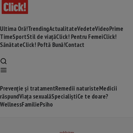
Ultima Oră!
Trending
Actualitate
Vedete
Video
Prime
Time
Sport
Stil de viață
Click! Pentru Femei
Click!
Sănătate
Click! Poftă Bună!
Contact
Prevenție și tratament
Remedii naturiste
Medicii
răspund
Viața sexuală
Specialiști
Ce te doare?
Wellness
Familie
Psiho