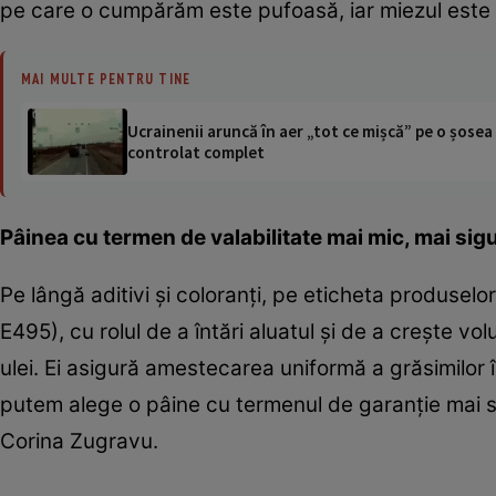
pe care o cumpărăm este pufoasă, iar miezul este 
MAI MULTE PENTRU TINE
Ucrainenii aruncă în aer „tot ce mișcă” pe o șose
controlat complet
Pâinea cu termen de valabilitate mai mic, mai sig
Pe lângă aditivi şi coloranţi, pe eticheta produsel
E495), cu rolul de a întări aluatul şi de a creşte v
ulei. Ei asigură amestecarea uniformă a grăsimilor 
putem alege o pâine cu termenul de garanţie mai sc
Corina Zugravu.