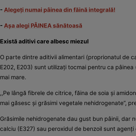
-
Alegeţi numai pâinea din făină integrală!
-
Aşa alegi PÂINEA sănătoasă
Există aditivi care albesc miezul
O parte dintre aditivii alimentari (proprionatul de 
E202, E203) sunt utilizaţi tocmai pentru ca pâine
mai mare.
,,Pe lângă fibrele de citrice, făina de soia şi amid
mai găsesc şi grăsimi vegetale nehidrogenate”, prec
Grăsimile nehidrogenate dau gust bun pâinii, dar nu
calciu (E327) sau peroxidul de benzoil sunt agenţi d