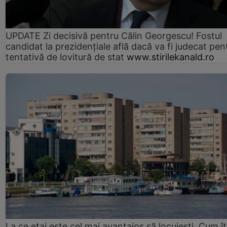
UPDATE Zi decisivă pentru Călin Georgescu! Fostul
candidat la prezidențiale află dacă va fi judecat pen
tentativă de lovitură de stat
www.stirilekanald.ro
La ce etaj este cel mai avantajos să locuiești. Cum îț