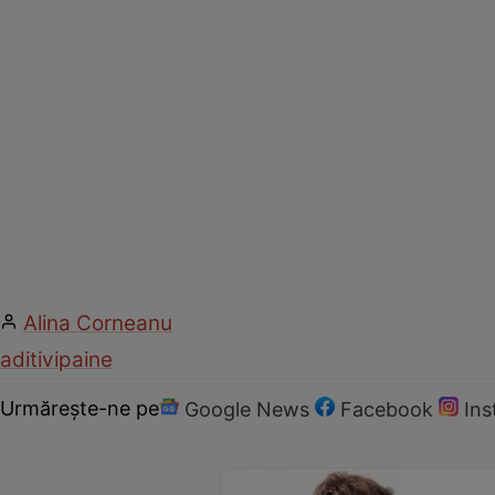
Alina Corneanu
aditivi
paine
Urmărește-ne pe
Google News
Facebook
In