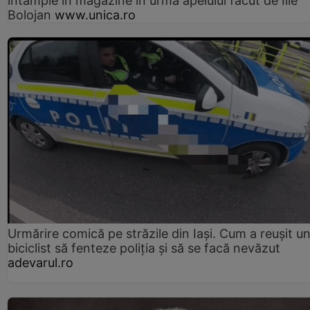
întâmple în magazine în urma apelului făcut de Ilie
Bolojan
www.unica.ro
Urmărire comică pe străzile din Iași. Cum a reușit u
biciclist să fenteze poliția și să se facă nevăzut
adevarul.ro