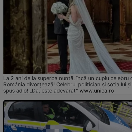
La 2 ani de la superba nuntă, încă un cuplu celebru 
România divorțează! Celebrul politician și soția lui ș
spus adio! „Da, este adevărat”
www.unica.ro