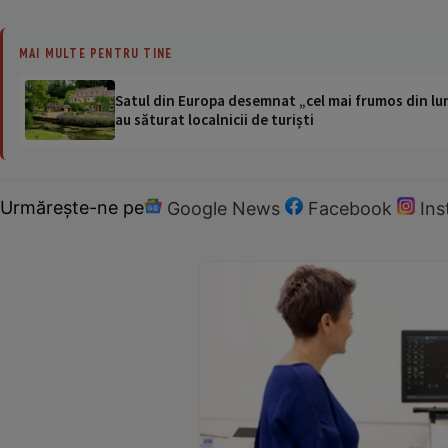
MAI MULTE PENTRU TINE
Satul din Europa desemnat „cel mai frumos din lum
au săturat localnicii de turiști
Urmărește-ne pe
Google News
Facebook
In