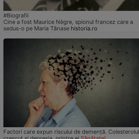
#Biografii
Cine a fost Maurice Nègre, spionul francez care a
sedus-o pe Maria Tănase
historia.ro
Factori care expun riscului de demență. Colesterolu
crescut şi depresia, printre ei
Sănătate!