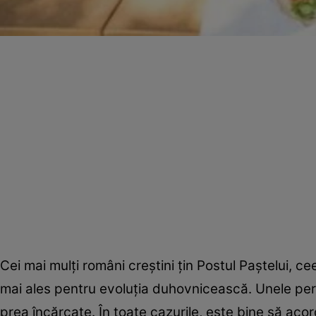
Cei mai mulţi români creştini ţin Postul Paştelui, c
mai ales pentru evoluţia duhovnicească. Unele per
prea încărcate. În toate cazurile, este bine să aco