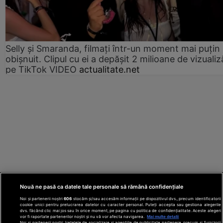
Selly și Smaranda, filmați într-un moment mai puțin
obișnuit. Clipul cu ei a depășit 2 milioane de vizualiz
pe TikTok VIDEO
actualitate.net
Nouă ne pasă ca datele tale personale să rămână confidențiale
Noi și partenerii noștri
606
stocăm și/sau accesăm informații pe dispozitivul dvs., precum identificatorii
cookie unici pentru prelucrarea datelor cu caracter personal. Puteți accepta sau gestiona alegerile
dvs. făcând clic mai jos sau în orice moment, pe pagina cu politica de confidențialitate. Aceste alegeri
vor fi raportate partenerilor noștri și nu vă vor afecta navigarea.
Mai multe detalii
Noi si partenerii nostri (retelele de socializare si agentiile de publicitate partenere, precum si furnizorii