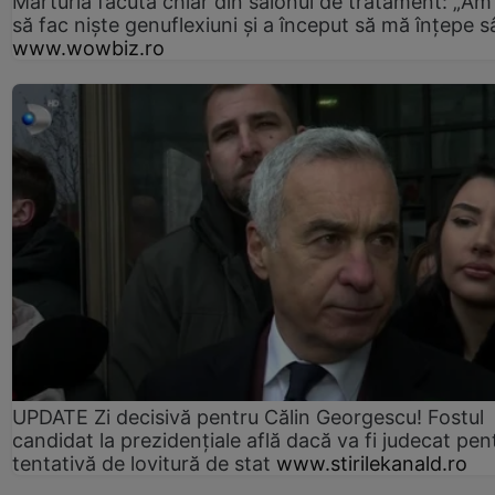
Mărturia făcută chiar din salonul de tratament: „Am
să fac niște genuflexiuni și a început să mă înțepe s
www.wowbiz.ro
UPDATE Zi decisivă pentru Călin Georgescu! Fostul
candidat la prezidențiale află dacă va fi judecat pen
tentativă de lovitură de stat
www.stirilekanald.ro