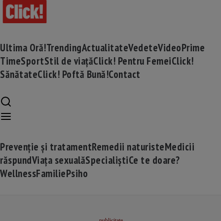
Ultima Oră!
Trending
Actualitate
Vedete
Video
Prime
Time
Sport
Stil de viață
Click! Pentru Femei
Click!
Sănătate
Click! Poftă Bună!
Contact
Prevenție și tratament
Remedii naturiste
Medicii
răspund
Viața sexuală
Specialiști
Ce te doare?
Wellness
Familie
Psiho