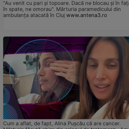
"Au venit cu pari și topoare. Dacă ne blocau şi în faţă
în spate, ne omorau". Mărturia paramedicului din
ambulanţa atacată în Cluj
www.antena3.ro
Cum a aflat, de fapt, Alina Pușcău că are cancer.