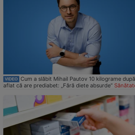
Cum a slăbit Mihail Pautov 10 kilograme după
VIDEO
aflat că are prediabet: „Fără diete absurde”
Sănătat