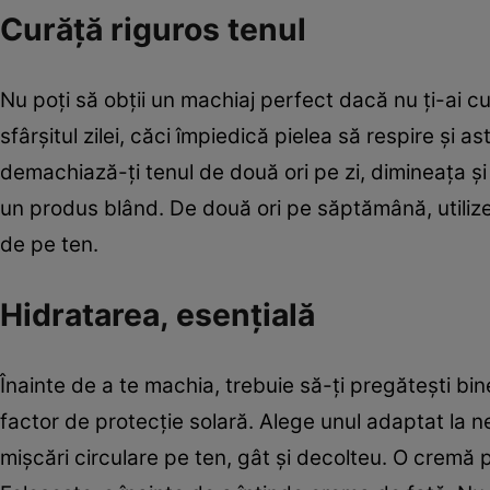
Curăţă riguros tenul
Nu poţi să obţii un machiaj perfect dacă nu ţi-ai cur
sfârşitul zilei, căci împiedică pielea să respire şi ast
demachiază-ţi tenul de două ori pe zi, dimineaţa şi
un produs blând. De două ori pe săptămână, utiliz
de pe ten.
Hidratarea, esenţială
Înainte de a te machia, trebuie să-ţi pregăteşti bin
factor de protecţie solară. Alege unul adaptat la nev
mişcări circulare pe ten, gât şi decolteu. O cremă 