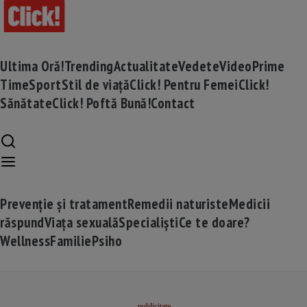
Ultima Oră!
Trending
Actualitate
Vedete
Video
Prime
Time
Sport
Stil de viață
Click! Pentru Femei
Click!
Sănătate
Click! Poftă Bună!
Contact
Prevenție și tratament
Remedii naturiste
Medicii
răspund
Viața sexuală
Specialiști
Ce te doare?
Wellness
Familie
Psiho