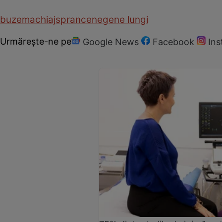
buze
machiaj
sprancene
gene lungi
Urmărește-ne pe
Google News
Facebook
In