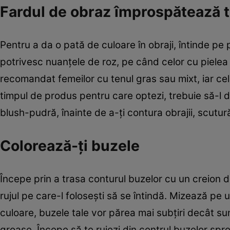
Fardul de obraz împrospătează t
Pentru a da o pată de culoare în obraji, întinde pe 
potrivesc nuanţele de roz, pe când celor cu pielea 
recomandat femeilor cu tenul gras sau mixt, iar ce
timpul de produs pentru care optezi, trebuie să-l dis
blush-pudră, înainte de a-ţi contura obrajii, scutu
Colorează-ţi buzele
Începe prin a trasa conturul buzelor cu un creion de
rujul pe care-l foloseşti să se întindă. Mizează pe 
culoare, buzele tale vor părea mai subţiri decât su
groase. Începe să te rujezi din centrul buzelor spre 