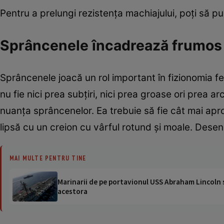
Pentru a prelungi rezistenţa machiajului, poţi să pu
Sprâncenele încadrează frumos 
Sprâncenele joacă un rol important în fizionomia feţ
nu fie nici prea subţiri, nici prea groase ori prea ar
nuanţa sprâncenelor. Ea trebuie să fie cât mai apro
lipsă cu un creion cu vârful rotund şi moale. Desenează
MAI MULTE PENTRU TINE
Marinarii de pe portavionul USS Abraham Lincoln su
acestora