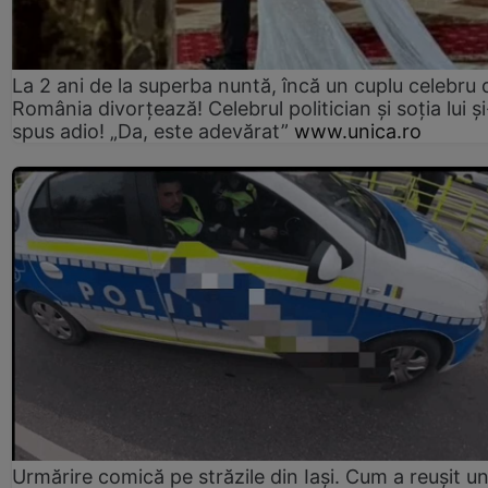
La 2 ani de la superba nuntă, încă un cuplu celebru 
România divorțează! Celebrul politician și soția lui ș
spus adio! „Da, este adevărat”
www.unica.ro
Urmărire comică pe străzile din Iași. Cum a reușit u