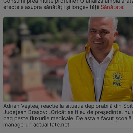
Consumi prea multe proteine? O analiză amplă arat
efectele asupra sănătății și longevității
Sănătate!
Adrian Veștea, reacție la situația deplorabilă din Spit
Județean Brașov: „Oricât aș fi eu de președinte, nu
bag peste fluxurile medicale. De asta a făcut școală
managerul”
actualitate.net