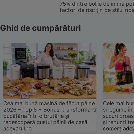
75% dintre bolile de inimă pot
factori de risc țin de stilul no
Ghid de cumpărături
Cea mai bună mașină de făcut pâine
Cele mai bu
2026 – Top 5 + Bonus: transformă-ți
și legume în
bucătăria într-o brutărie și
sucuri proas
redescoperă gustul pâinii de casă
și renunți tr
adevarul.ro
comerț
adev