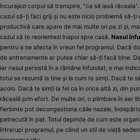
încurajezi corpul să transpire, "ca să iasă răceala"
cazul să-ţi faci griji şi nu este nicio problemă să-ţ
productivă care apare de mai multe ori pe zi şi, ma
cazul să te reorientezi înapoi spre casă.
Nasul înf
pentru a ne afecta în vreun fel programul. Dacă do
de antrenamente ar putea chiar să-ţi facă bine. Dacă
iar nasul persistă în a rămâne înfundat, e mai indica
totul se rezumă la tine şi la cum te simţi. Dacă te si
acolo. Dacă te simţi la fel ca în orice altă zi, din 
răceală prin efort. De multe ori, o plimbare în aer l
fierbinte pot decongestiona căile nazale, îndepărt
petrecută în pat. Totul depinde de cum este organi
întrerupi programul, pe când un stil de viaţă sedent