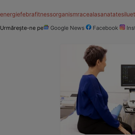
energie
febra
fitness
organism
raceala
sanatate
silue
Urmărește-ne pe
Google News
Facebook
In