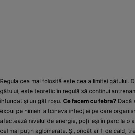
Regula cea mai folosită este cea a limitei gâtului
gâtului, este teoretic în regulă să continui antre
înfundat şi un gât roşu.
Ce facem cu febra?
Dacă a
expui pe nimeni altcineva infecţiei pe care organism
afectează nivelul de energie, poţi ieşi în parc la o
cel mai puţin aglomerate. Şi, oricât ar fi de cald, tr