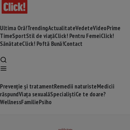
Ultima Oră!
Trending
Actualitate
Vedete
Video
Prime
Time
Sport
Stil de viață
Click! Pentru Femei
Click!
Sănătate
Click! Poftă Bună!
Contact
Prevenție și tratament
Remedii naturiste
Medicii
răspund
Viața sexuală
Specialiști
Ce te doare?
Wellness
Familie
Psiho