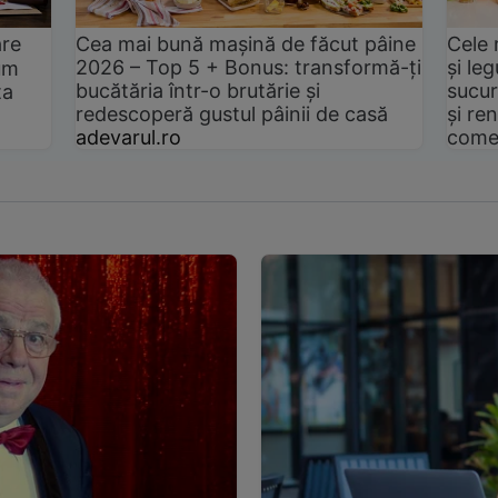
are
Cea mai bună mașină de făcut pâine
Cele 
2026 – Top 5 + Bonus: transformă-ți
și le
um
bucătăria într-o brutărie și
sucur
ta
redescoperă gustul pâinii de casă
și ren
adevarul.ro
come