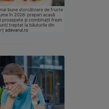
mai bune storcătoare de fructe
gume în 2026: prepari acasă
i proaspete și combinații fresh
unți treptat la băuturile din
rț
adevarul.ro