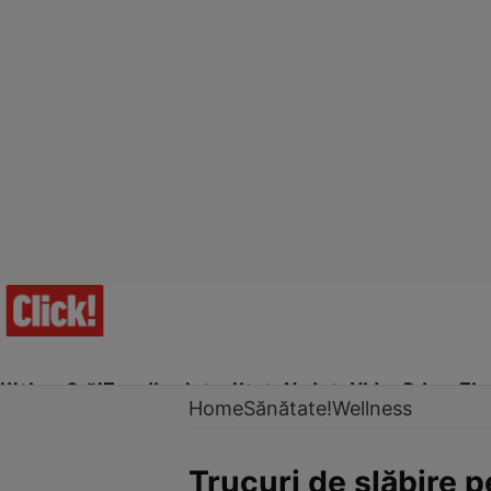
Ultima Oră!
Trending
Actualitate
Vedete
Video
Prime Ti
Home
Sănătate!
Wellness
Trucuri de slăbire 