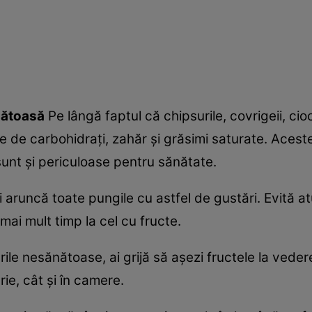
nătoasă
Pe lângă faptul că chipsurile, covrigeii, ci
e de carbohidraţi, zahăr şi grăsimi saturate. Aces
unt şi periculoase pentru sănătate.
şi aruncă toate pungile cu astfel de gustări. Evită 
 mai mult timp la cel cu fructe.
ile nesănătoase, ai grijă să aşezi fructele la veder
rie, cât şi în camere.