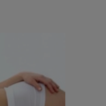
e
Psiho