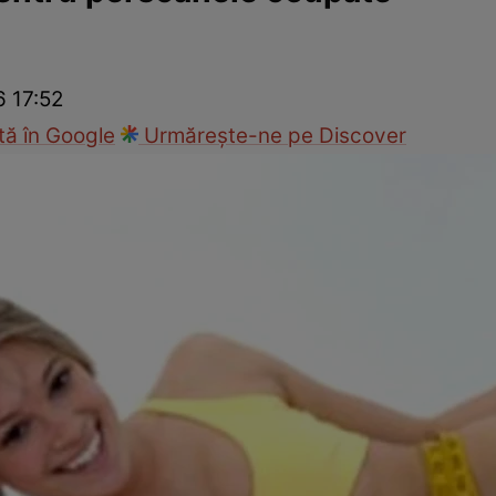
nd
Viața sexuală
Specialiști
Ce te doare?
Wellness
Famili
6 17:52
ă în Google
Urmărește-ne pe Discover