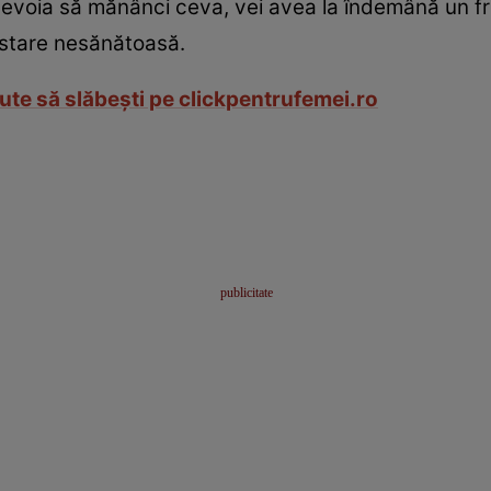
ţi nevoia să mănânci ceva, vei avea la îndemână un f
ustare nesănătoasă.
ajute să slăbeşti pe clickpentrufemei.ro