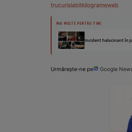
trucuri
slabit
kilograme
web
MAI MULTE PENTRU TINE
Incident halucinant în j
Urmărește-ne pe
Google New