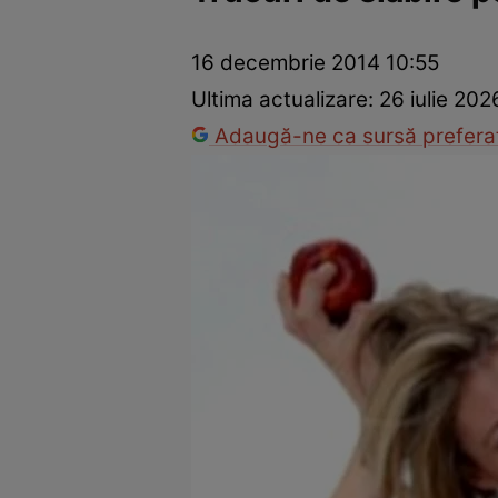
Prevenție și tratament
Remedii naturiste
Medicii răspu
16 decembrie 2014 10:55
Ultima actualizare:
26 iulie 202
Adaugă-ne ca sursă preferat