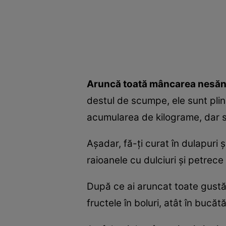
Aruncă toată mâncarea nesă
destul de scumpe, ele sunt plin
acumularea de kilograme, dar s
Aşadar, fă-ţi curat în dulapuri 
raioanele cu dulciuri şi petrece
După ce ai aruncat toate gustăr
fructele în boluri, atât în bucătă