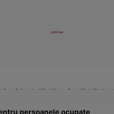
me
Sport
Stil de viață
Click! Pentru Femei
Click! Sănătate
pentru persoanele ocupate