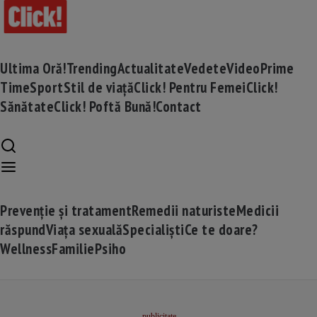
Ultima Oră!
Trending
Actualitate
Vedete
Video
Prime
Time
Sport
Stil de viață
Click! Pentru Femei
Click!
Sănătate
Click! Poftă Bună!
Contact
Prevenție și tratament
Remedii naturiste
Medicii
răspund
Viața sexuală
Specialiști
Ce te doare?
Wellness
Familie
Psiho