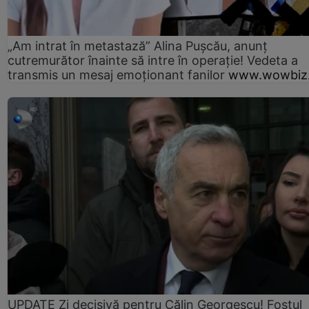
„Am intrat în metastază” Alina Pușcău, anunț
cutremurător înainte să intre în operație! Vedeta a
transmis un mesaj emoționant fanilor
www.wowbiz.
UPDATE Zi decisivă pentru Călin Georgescu! Fostul