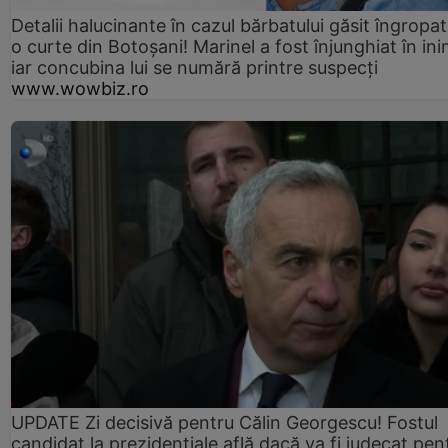
Detalii halucinante în cazul bărbatului găsit îngropat
o curte din Botoșani! Marinel a fost înjunghiat în ini
iar concubina lui se numără printre suspecți
www.wowbiz.ro
UPDATE Zi decisivă pentru Călin Georgescu! Fostul
candidat la prezidențiale află dacă va fi judecat pen