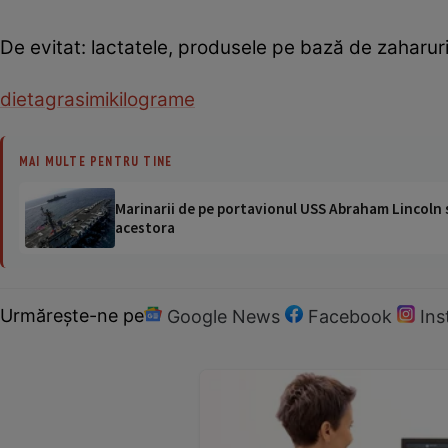
De evitat: lactatele, produsele pe bază de zaharuri 
dieta
grasimi
kilograme
MAI MULTE PENTRU TINE
Marinarii de pe portavionul USS Abraham Lincoln su
acestora
Urmărește-ne pe
Google News
Facebook
In