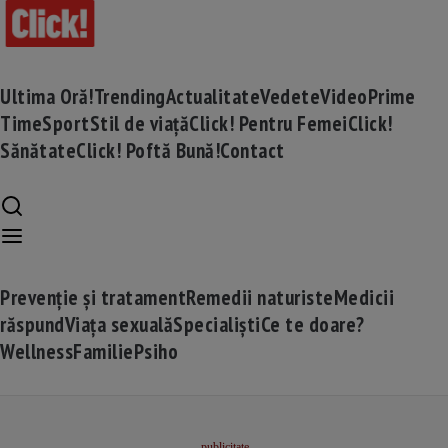
Ultima Oră!
Trending
Actualitate
Vedete
Video
Prime
Time
Sport
Stil de viață
Click! Pentru Femei
Click!
Sănătate
Click! Poftă Bună!
Contact
Prevenție și tratament
Remedii naturiste
Medicii
răspund
Viața sexuală
Specialiști
Ce te doare?
Wellness
Familie
Psiho