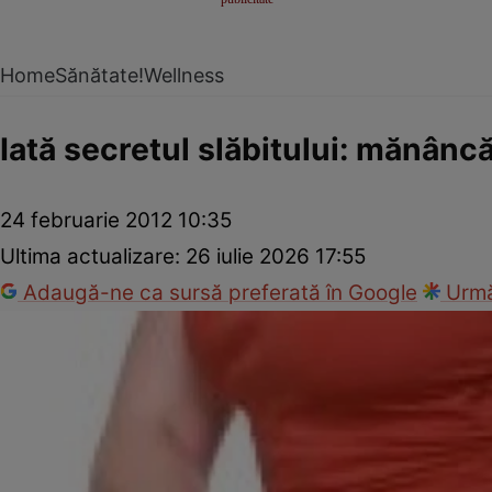
Home
Sănătate!
Wellness
Iată secretul slăbitului: mănâncă 
24 februarie 2012 10:35
Ultima actualizare:
26 iulie 2026 17:55
Adaugă-ne ca sursă preferată în Google
Urmă