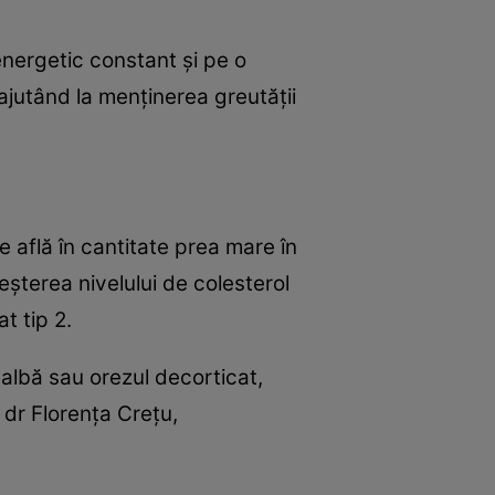
energetic constant şi pe o
ajutând la menţinerea greutăţii
e află în cantitate prea mare în
eşterea nivelului de colesterol
t tip 2.
 albă sau orezul decorticat,
 dr Florenţa Creţu,