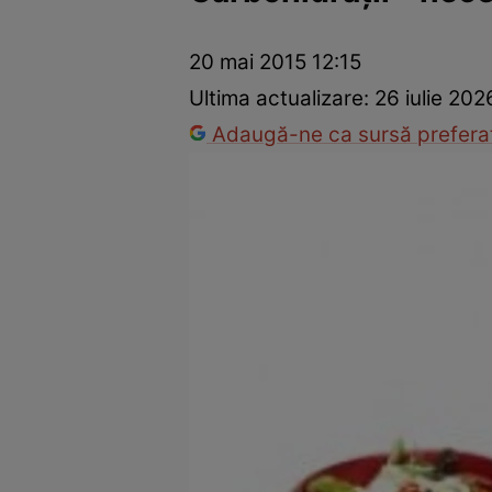
Prevenție și tratament
Remedii naturiste
Medicii răspu
20 mai 2015 12:15
Ultima actualizare:
26 iulie 202
Adaugă-ne ca sursă preferat