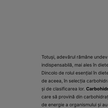
Totuşi, adevărul rămâne undeva 
indispensabilă, mai ales în diet
Dincolo de rolul esenţial în die
de aceea, în selecţia carbohidra
şi de clasificarea lor.
Carbohidra
care să provină din carbohidraţ
de energie a organismului şi au u