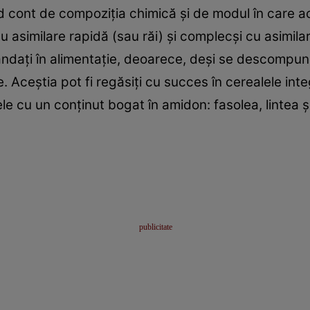
cont de compoziţia chimică şi de modul în care ac
cu asimilare rapidă (sau răi) şi complecşi cu asimila
ndaţi în alimentaţie, deoarece, deşi se descompun 
. Aceştia pot fi regăsiţi cu succes în cerealele int
ele cu un conţinut bogat în amidon: fasolea, lintea 