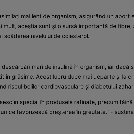
asimilaţi mai lent de organism, asigurând un aport 
 mult, aceştia sunt şi o sursă importantă de fibre, 
şi scăderea nivelului de colesterol.
 descărcări mari de insulină în organism, iar dacă s
t în grăsime. Acest lucru duce mai departe şi la cr
ind riscul bolilor cardiovasculare şi diabetului zahara
sesc în special în produsele rafinate, precum făină
uri ce favorizează creşterea în greutate." - susţine