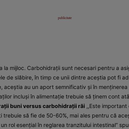
la mijloc. Carbohidraţii sunt necesari pentru a as
ele de slăbire, în timp ce unii dintre aceştia pot fi 
te, aceştia au un aport semnificativ şi în menţinere
ţilor incluşi în alimentaţie trebuie să ţinem cont at
ţii buni versus carbohidraţii răi
,,Este important d
i trebuie să fie de 50-60%, mai ales pentru că aceş
n rol esenţial în reglarea tranzitului intestinal” sp