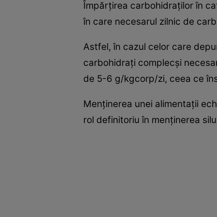
Împărţirea carbohidraţilor în ca
în care necesarul zilnic de carbo
Astfel, în cazul celor care depu
carbohidraţi complecşi necesar
de 5-6 g/kgcorp/zi, ceea ce î
Menţinerea unei alimentaţii echi
rol definitoriu în menţinerea sil