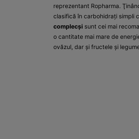
reprezentant Ropharma. Ţinând 
clasifică în carbohidraţi simpli 
complecşi
sunt cei mai recoma
o cantitate mai mare de energie
ovăzul, dar şi fructele şi legum