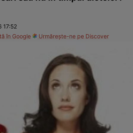
nd
Viața sexuală
Specialiști
Ce te doare?
Wellness
Famili
6 17:52
ă în Google
Urmărește-ne pe Discover