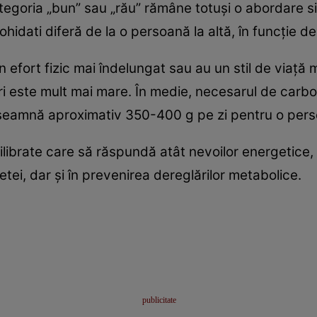
tegoria „bun” sau „rău” rămâne totuşi o abordare simp
hidati diferă de la o persoană la altă, în funcţie de 
n efort fizic mai îndelungat sau au un stil de viaţă
i este mult mai mare. În medie, necesarul de carbo
nseamnă aproximativ 350-400 g pe zi pentru o per
librate care să răspundă atât nevoilor energetice, c
uetei, dar şi în prevenirea dereglărilor metabolice.