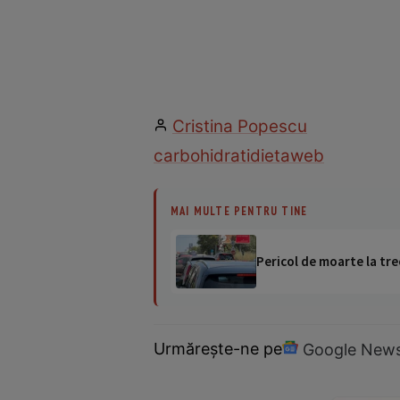
Cristina Popescu
carbohidrati
dieta
web
MAI MULTE PENTRU TINE
Pericol de moarte la tre
Urmărește-ne pe
Google New