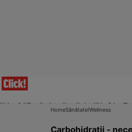
Ultima Oră!
Trending
Actualitate
Vedete
Video
Prime Ti
Home
Sănătate!
Wellness
Carbohidraţii - nece