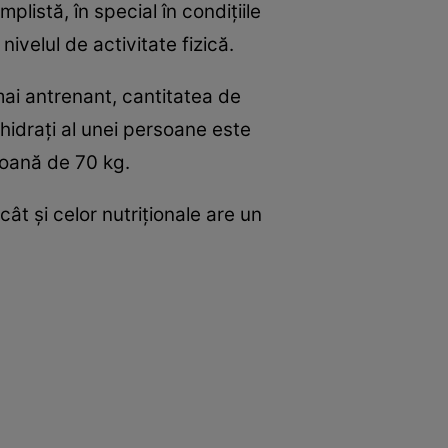
listă, în special în condiţiile
nivelul de activitate fizică.
 mai antrenant, cantitatea de
hidraţi al unei persoane este
soană de 70 kg.
ât şi celor nutriţionale are un