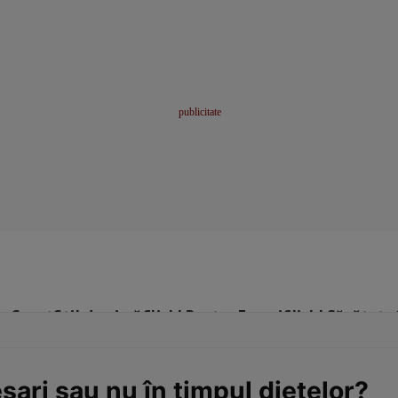
me
Sport
Stil de viață
Click! Pentru Femei
Click! Sănătate
sari sau nu în timpul dietelor?