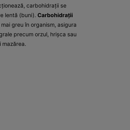
ţionează, carbohidraţii se
re lentă (buni).
Carbohidraţii
mai greu în organism, asigura
egrale precum orzul, hrişca sau
şi mazărea.