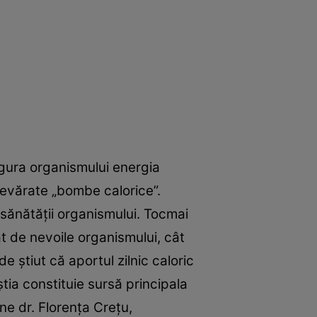
igura organismului energia
adevărate „bombe calorice”.
a sănătăţii organismului. Tocmai
ât de nevoile organismului, cât
e ştiut că aportul zilnic caloric
tia constituie sursă principala
une dr. Florenţa Creţu,