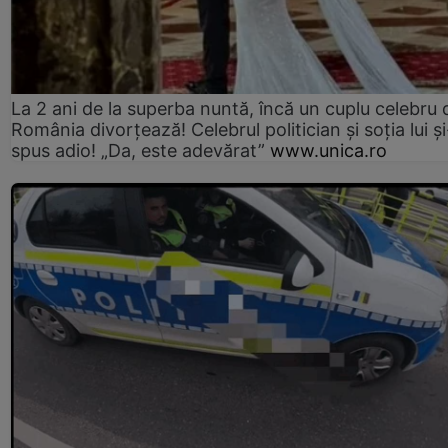
La 2 ani de la superba nuntă, încă un cuplu celebru 
România divorțează! Celebrul politician și soția lui ș
spus adio! „Da, este adevărat”
www.unica.ro