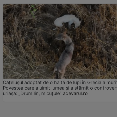
Cățelușul adoptat de o haită de lupi în Grecia a muri
Povestea care a uimit lumea și a stârnit o controver
uriașă: „Drum lin, micuțule”
adevarul.ro