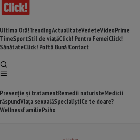
Ultima Oră!
Trending
Actualitate
Vedete
Video
Prime
Time
Sport
Stil de viață
Click! Pentru Femei
Click!
Sănătate
Click! Poftă Bună!
Contact
Prevenție și tratament
Remedii naturiste
Medicii
răspund
Viața sexuală
Specialiști
Ce te doare?
Wellness
Familie
Psiho