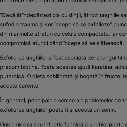
deoarece ele conţin agenţi naturali sau substanţe
”Dacă îţi îndepărtezi oja cu dinţii, îţi rozi unghiile s
suferi o traumă şi vor începe să se exfolieze”, pu
din mai multe straturi cu celule compactate, iar con
compromisă atunci când începe să se slăbească.
Exfolierea unghiilor a fost asociată de-a lungul timpu
precum biotina. Toate acestea ajută keratina, adic
puternică. O dietă echilibrată şi bogată în fructe,
aceste carenţe.
În general, principalele semne ale poblemelor de ti
exfolierea unghiilor poate fi şi acesta un semn.
Onicomicoza sau infecţia fungică a unghiei poate cauz