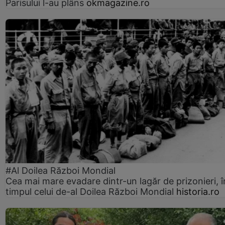
Parisului l-au plâns
okmagazine.ro
#Al Doilea Război Mondial
Cea mai mare evadare dintr-un lagăr de prizonieri, î
timpul celui de-al Doilea Război Mondial
historia.ro