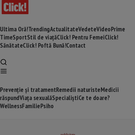
Ultima Oră!
Trending
Actualitate
Vedete
Video
Prime
Time
Sport
Stil de viață
Click! Pentru Femei
Click!
Sănătate
Click! Poftă Bună!
Contact
Prevenție și tratament
Remedii naturiste
Medicii
răspund
Viața sexuală
Specialiști
Ce te doare?
Wellness
Familie
Psiho