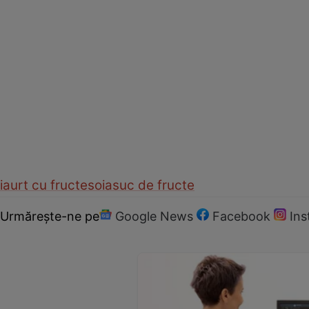
iaurt cu fructe
soia
suc de fructe
Urmărește-ne pe
Google News
Facebook
In