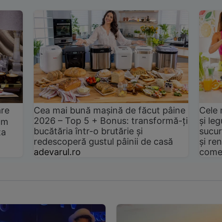
are
Cea mai bună mașină de făcut pâine
Cele 
2026 – Top 5 + Bonus: transformă-ți
și le
um
bucătăria într-o brutărie și
sucur
ta
redescoperă gustul pâinii de casă
și ren
adevarul.ro
come