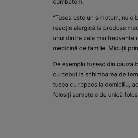
combatem.
“Tusea este un simptom, nu o 
reacţie alergică la produse me
unul dintre cele mai frecvente 
medicină de familie. Micuţii prin
De exemplu tuşesc din cauza bact
cu debut la schimbarea de tem
tusea cu repaos la domiciliu, aer
folosiţi şerveţele de unică folo