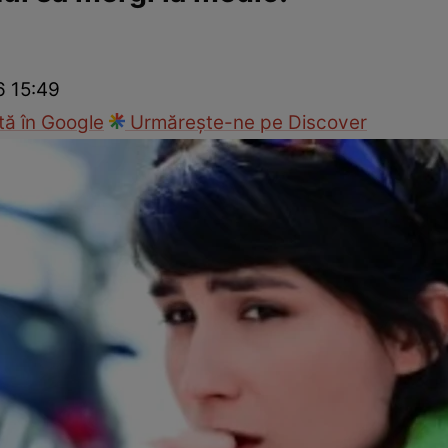
nd
Viața sexuală
Specialiști
Ce te doare?
Wellness
Famili
6 15:49
ă în Google
Urmărește-ne pe Discover