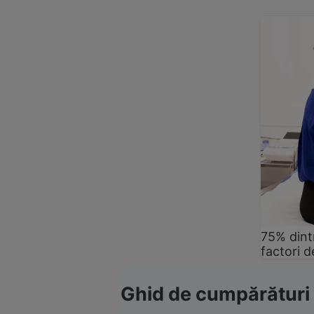
75% dintr
factori d
Ghid de cumpărături