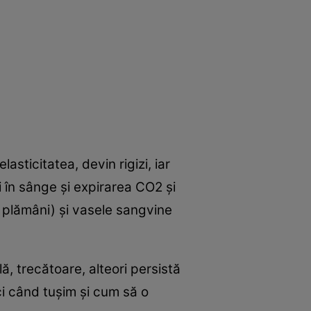
lasticitatea, devin rigizi, iar
i în sânge şi expirarea CO2 şi
în plămâni) şi vasele sangvine
, trecătoare, alteori persistă
ci când tuşim şi cum să o