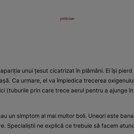
pariţia unui ţesut cicatrizat în plămâni. Ei îşi pierd e
roaşă. Ca urmare, el va împiedica trecerea oxigenulu
ici (tuburile prin care trece aerul pentru a ajunge 
 un simptom al mai multor boli. Uneori este banală
ve. Specialiştii ne explică ce trebuie să facem atun