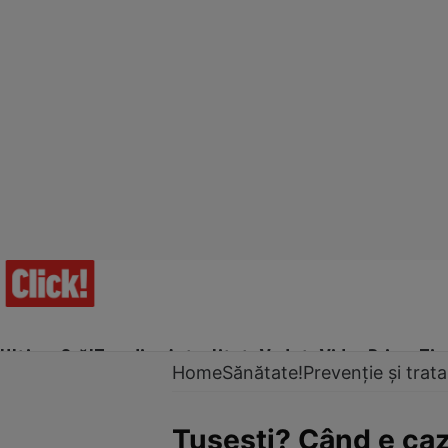
Ultima Oră!
Trending
Actualitate
Vedete
Video
Prime Ti
Home
Sănătate!
Prevenție și tra
Tuşeşti? Când e caz