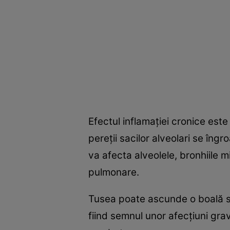
Efectul inflamaţiei cronice este a
pereţii sacilor alveolari se îng
va afecta alveolele, bronhiile m
pulmonare.
Tusea poate ascunde o boală sau
fiind semnul unor afecţiuni gra