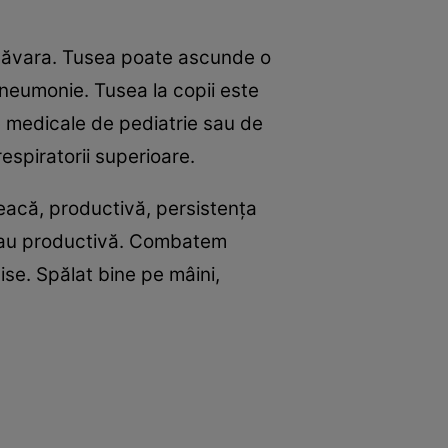
imăvara. Tusea poate ascunde o
neumonie. Tusea la copii este
le medicale de pediatrie sau de
respiratorii superioare.
seacă, productivă, persistenţa
 sau productivă. Combatem
hise. Spălat bine pe mâini,