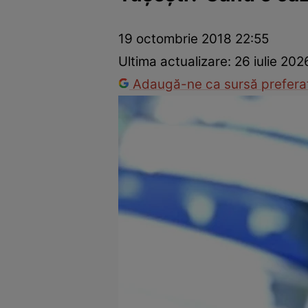
Prevenție și tratament
Remedii naturiste
Medicii răspu
19 octombrie 2018 22:55
Ultima actualizare:
26 iulie 202
Adaugă-ne ca sursă preferat