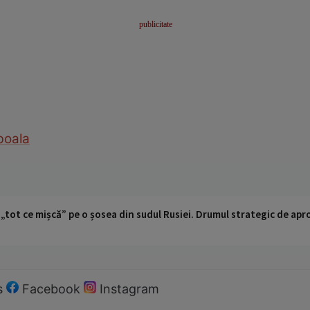
boala
 „tot ce mișcă” pe o șosea din sudul Rusiei. Drumul strategic de ap
s
Facebook
Instagram