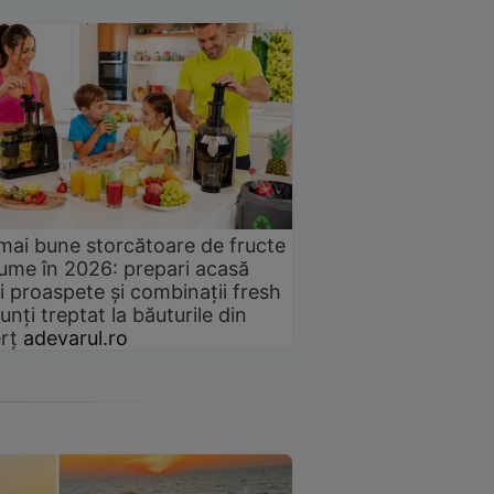
mai bune storcătoare de fructe
gume în 2026: prepari acasă
i proaspete și combinații fresh
unți treptat la băuturile din
rț
adevarul.ro