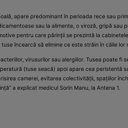
boală, apare predominant în perioada rece sau pr
dicamentoase sau la alimente, o viroză, gripă sau p
motive pentru care părinţii se prezintă la cabinete
 tuse încearcă să elimine ce este străin în căile lor 
eriilor, virusurilor sau alergiilor. Tusea poate fi 
peratură (tuse seacă) apoi apare cea peristentă
isirea camerei, evitarea colectivităţii, spaţiilor înc
sinţă” a explicat medicul Sorin Manu, la Antena 1.