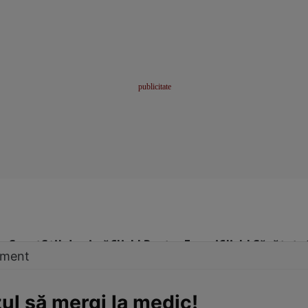
me
Sport
Stil de viață
Click! Pentru Femei
Click! Sănătate
tament
ul să mergi la medic!