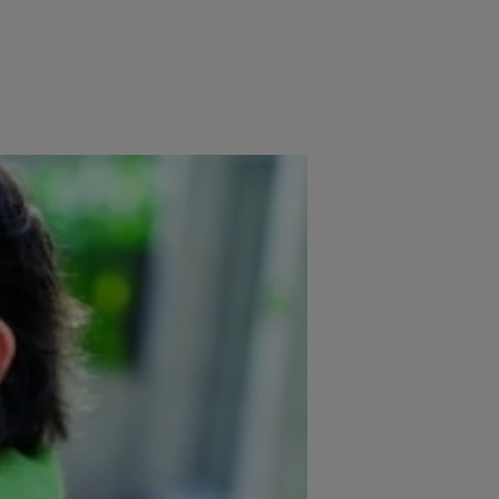
e
Psiho