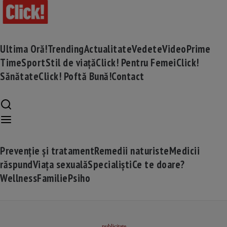
Ultima Oră!
Trending
Actualitate
Vedete
Video
Prime
Time
Sport
Stil de viață
Click! Pentru Femei
Click!
Sănătate
Click! Poftă Bună!
Contact
Prevenție și tratament
Remedii naturiste
Medicii
răspund
Viața sexuală
Specialiști
Ce te doare?
Wellness
Familie
Psiho