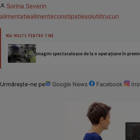
Sorina Severin
alimentatie
alimente
constipatie
solutii
trucuri
MAI MULTE PENTRU TINE
Imagini spectaculoase de la o operațiune în premie
Urmărește-ne pe
Google News
Facebook
In