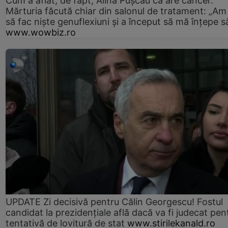
Cum a aflat, de fapt, Alina Pușcău că are cancer.
Mărturia făcută chiar din salonul de tratament: „Am
să fac niște genuflexiuni și a început să mă înțepe s
www.wowbiz.ro
UPDATE Zi decisivă pentru Călin Georgescu! Fostul
candidat la prezidențiale află dacă va fi judecat pen
tentativă de lovitură de stat
www.stirilekanald.ro