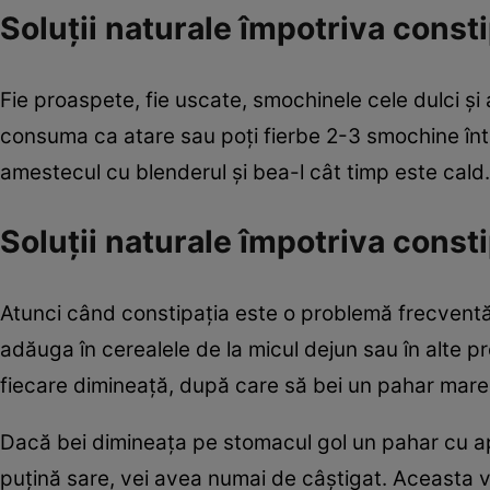
Soluţii naturale împotriva consti
Fie proaspete, fie uscate, smochinele cele dulci ş
consuma ca atare sau poţi fierbe 2-3 smochine înt
amestecul cu blenderul şi bea-l cât timp este cald.
Soluţii naturale împotriva consti
Atunci când constipaţia este o problemă frecventă ai
adăuga în cerealele de la micul dejun sau în alte p
fiecare dimineaţă, după care să bei un pahar mare d
Dacă bei dimineaţa pe stomacul gol un pahar cu apă
puţină sare, vei avea numai de câştigat. Aceasta va 