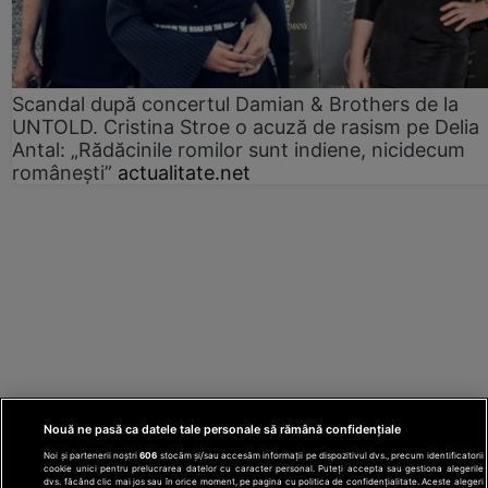
Scandal după concertul Damian & Brothers de la
UNTOLD. Cristina Stroe o acuză de rasism pe Delia
Antal: „Rădăcinile romilor sunt indiene, nicidecum
românești”
actualitate.net
Nouă ne pasă ca datele tale personale să rămână confidențiale
Noi și partenerii noștri
606
stocăm și/sau accesăm informații pe dispozitivul dvs., precum identificatorii
cookie unici pentru prelucrarea datelor cu caracter personal. Puteți accepta sau gestiona alegerile
dvs. făcând clic mai jos sau în orice moment, pe pagina cu politica de confidențialitate. Aceste alegeri