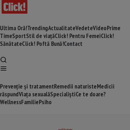
Ultima Oră!
Trending
Actualitate
Vedete
Video
Prime
Time
Sport
Stil de viață
Click! Pentru Femei
Click!
Sănătate
Click! Poftă Bună!
Contact
Prevenție și tratament
Remedii naturiste
Medicii
răspund
Viața sexuală
Specialiști
Ce te doare?
Wellness
Familie
Psiho