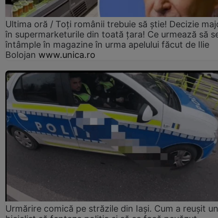
Ultima oră / Toți românii trebuie să știe! Decizie maj
în supermarketurile din toată țara! Ce urmează să s
întâmple în magazine în urma apelului făcut de Ilie
Bolojan
www.unica.ro
Urmărire comică pe străzile din Iași. Cum a reușit u