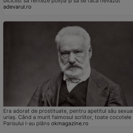
biciclist să fenteze poliția și să se facă nevăzut
adevarul.ro
Era adorat de prostituate, pentru apetitul său sexua
uriaș. Când a murit faimosul scriitor, toate cocotele
Parisului l-au plâns
okmagazine.ro