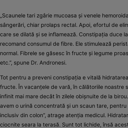
„Scaunele tari zgârie mucoasa şi venele hemoroidale
sângerări, chiar prolaps rectal. Apoi, efortul de 
care se dilată şi se inflamează. Constipaţia duce la
recomand consumul de fibre. Ele stimulează perista
normal. Fibrele se găsesc în fructe şi legume proasp
etc.”, spune Dr. Andronesi.
Tot pentru a preveni constipaţia e vitală hidratare
fructe. În vacanţele de vară, în călătoriile noastre 
infinit mai mare decât în zilele obişnuite de la bir
avem o urină concentrată şi un scaun tare, pentr
inclusiv din colon”, atrage atenţia medicul. Hidra
ciocnite seara la terasă. Sunt tot lichide, însă ac