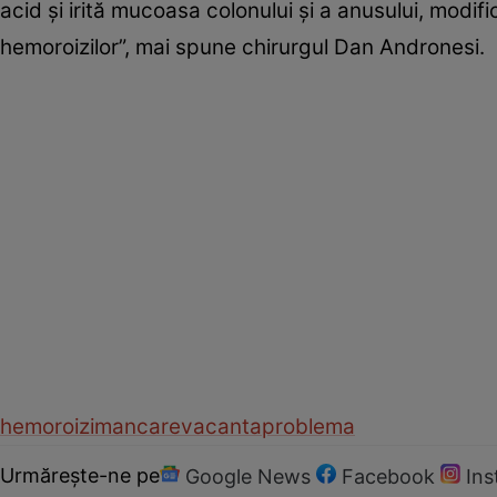
acid şi irită mucoasa colonului şi a anusului, modif
hemoroizilor”, mai spune chirurgul Dan Andronesi.
hemoroizi
mancare
vacanta
problema
Urmărește-ne pe
Google News
Facebook
In