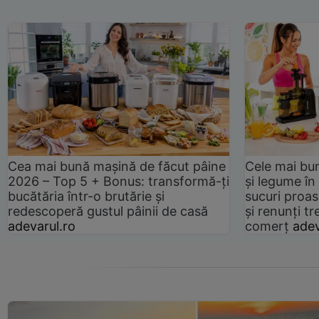
Cea mai bună mașină de făcut pâine
Cele mai bu
2026 – Top 5 + Bonus: transformă-ți
și legume în
bucătăria într-o brutărie și
sucuri proas
redescoperă gustul pâinii de casă
și renunți tr
adevarul.ro
comerț
adev