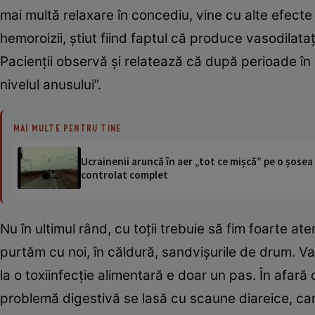
mai multă relaxare în concediu, vine cu alte efecte
hemoroizii, ştiut fiind faptul că produce vasodilat
Pacienţii observă şi relatează că după perioade în 
nivelul anusului”.
MAI MULTE PENTRU TINE
Ucrainenii aruncă în aer „tot ce mișcă” pe o șose
controlat complet
Nu în ultimul rând, cu toţii trebuie să fim foart
purtăm cu noi, în căldură, sandvişurile de drum. Vara
la o toxiinfecţie alimentară e doar un pas. În afară
problemă digestivă se lasă cu scaune diareice, car