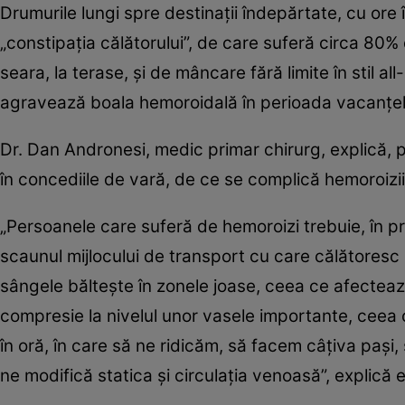
Drumurile lungi spre destinaţii îndepărtate, cu ore
„constipaţia călătorului”, de care suferă circa 80
seara, la terase, şi de mâncare fără limite în stil al
agravează boala hemoroidală în perioada vacanţel
Dr. Dan Andronesi, medic primar chirurg, explică, pe
în concediile de vară, de ce se complică hemoroizi
„Persoanele care suferă de hemoroizi trebuie, în pr
scaunul mijlocului de transport cu care călătoresc
sângele bălteşte în zonele joase, ceea ce afectea
compresie la nivelul unor vasele importante, ceea
în oră, în care să ne ridicăm, să facem câţiva paş
ne modifică statica şi circulaţia venoasă”, explică 