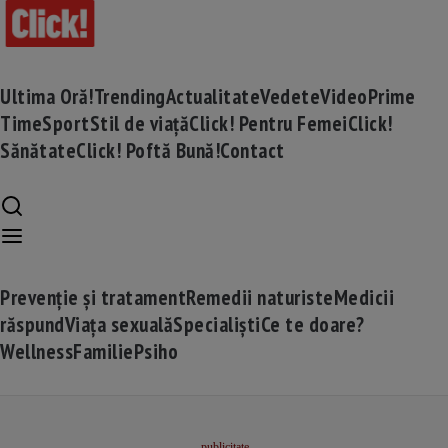
Ultima Oră!
Trending
Actualitate
Vedete
Video
Prime
Time
Sport
Stil de viață
Click! Pentru Femei
Click!
Sănătate
Click! Poftă Bună!
Contact
Prevenție și tratament
Remedii naturiste
Medicii
răspund
Viața sexuală
Specialiști
Ce te doare?
Wellness
Familie
Psiho