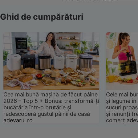
Ghid de cumpărături
Cea mai bună mașină de făcut pâine
Cele mai bu
2026 – Top 5 + Bonus: transformă-ți
și legume în
bucătăria într-o brutărie și
sucuri proas
redescoperă gustul pâinii de casă
și renunți tr
adevarul.ro
comerț
adev