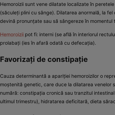
Hemoroizii sunt vene dilatate localizate în peretele
(săculeţi plini cu sânge). Dilatarea anormală, la fel
devină pronunţate sau să sângereze în momentul tre
Hemoroizii
pot fi: interni (se află în interiorul rectul
prolabaţi (ies în afară odată cu defecaţia).
Favorizaţi de constipaţie
Cauza determinantă a apariţiei hemoroizilor o repr
moştenită genetic, care duce la dilatarea venelor su
numără: constipaţia cronică sau tranzitul intestinal
ultimul trimestru), hidratarea deficitară, dieta săra