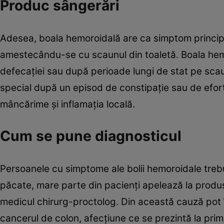
Produc sângerări
Adesea, boala hemoroidală are ca simptom principa
amestecându-se cu scaunul din toaletă. Boala hemo
defecaţiei sau după perioade lungi de stat pe scau
special după un episod de constipaţie sau de efor
mâncărime şi inflamaţia locală.
Cum se pune diagnosticul
Persoanele cu simptome ale bolii hemoroidale trebui
păcate, mare parte din pacienţi apelează la produs
medicul chirurg-proctolog. Din această cauză pot î
cancerul de colon, afecţiune ce se prezintă la prim