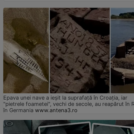
Epava unei nave a ieșit la suprafață în Croația, iar
"pietrele foametei", vechi de secole, au reapărut în R
în Germania
www.antena3.ro