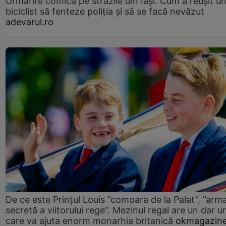
Urmărire comică pe străzile din Iași. Cum a reușit u
biciclist să fenteze poliția și să se facă nevăzut
adevarul.ro
De ce este Prințul Louis ”comoara de la Palat”, ”arm
secretă a viitorului rege”. Mezinul regal are un dar un
care va ajuta enorm monarhia britanică
okmagazine