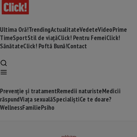
Ultima Oră!
Trending
Actualitate
Vedete
Video
Prime
Time
Sport
Stil de viață
Click! Pentru Femei
Click!
Sănătate
Click! Poftă Bună!
Contact
Prevenție și tratament
Remedii naturiste
Medicii
răspund
Viața sexuală
Specialiști
Ce te doare?
Wellness
Familie
Psiho