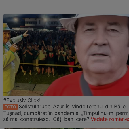
#Exclusiv Click!
Solistul trupei Azur își vinde terenul din Băile
FOTO
Tușnad, cumpărat în pandemie: „Timpul nu-mi perm
să mai construiesc.” Câți bani cere?
Vedete româneș