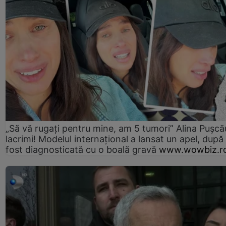
„Să vă rugați pentru mine, am 5 tumori” Alina Pușcău
lacrimi! Modelul internațional a lansat un apel, după
fost diagnosticată cu o boală gravă
www.wowbiz.r