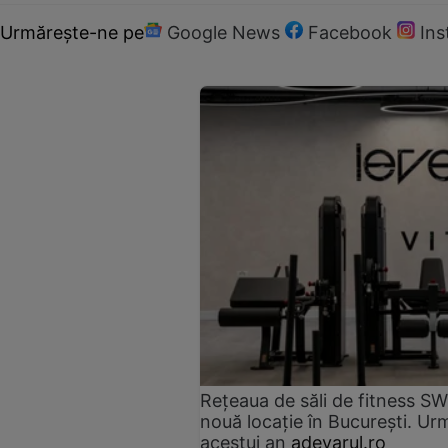
Urmărește-ne pe
Google News
Facebook
In
Rețeaua de săli de fitness SW
nouă locație în București. Urm
acestui an
adevarul.ro