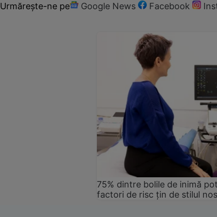
Urmărește-ne pe
Google News
Facebook
In
75% dintre bolile de inimă pot
factori de risc țin de stilul no