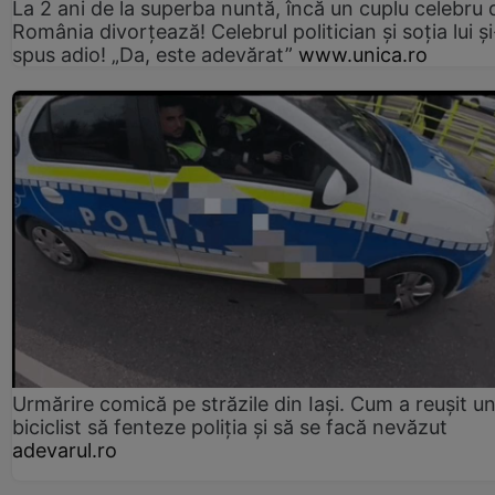
La 2 ani de la superba nuntă, încă un cuplu celebru 
România divorțează! Celebrul politician și soția lui ș
spus adio! „Da, este adevărat”
www.unica.ro
Urmărire comică pe străzile din Iași. Cum a reușit u
biciclist să fenteze poliția și să se facă nevăzut
adevarul.ro