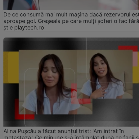
De ce consumă mai mult mașina dacă rezervorul es
aproape gol. Greșeala pe care mulți șoferi o fac făr
știe
playtech.ro
Alina Pușcău a făcut anunțul trist: 'Am intrat în
metastază.' Ce minune s-a întâmplat după ce fanii 