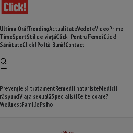
Ultima Oră!
Trending
Actualitate
Vedete
Video
Prime
Time
Sport
Stil de viață
Click! Pentru Femei
Click!
Sănătate
Click! Poftă Bună!
Contact
Prevenție și tratament
Remedii naturiste
Medicii
răspund
Viața sexuală
Specialiști
Ce te doare?
Wellness
Familie
Psiho