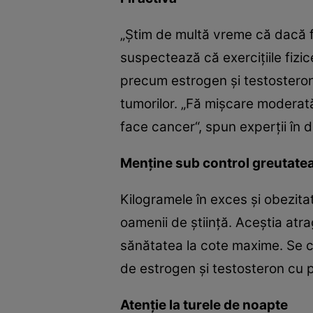
„Ştim de multă vreme că dacă f
suspectează că exerciţiile fizi
precum estrogen şi testosteron
tumorilor. „Fă mişcare moderată 
face cancer“, spun experţii în 
Menţine sub control greutate
Kilogramele în exces şi obezit
oamenii de ştiinţă. Aceştia atra
sănătatea la cote maxime. Se cr
de estrogen şi testosteron cu 
Atenţie la turele de noapte