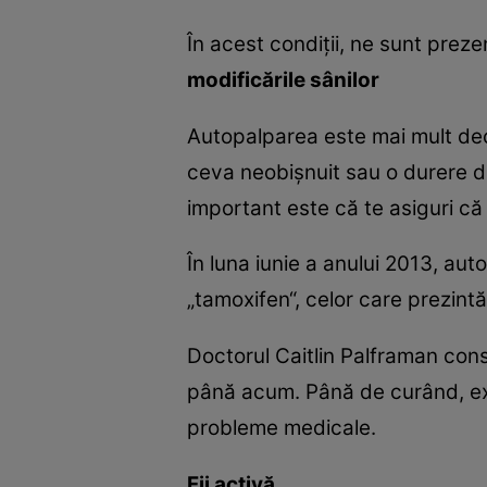
În acest condiţii, ne sunt prez
modificările sânilor
Autopalparea este mai mult dec
ceva neobişnuit sau o durere dif
important este că te asiguri că 
În luna iunie a anului 2013, au
„tamoxifen“, celor care prezintă 
Doctorul Caitlin Palframan con
până acum. Până de curând, ext
probleme medicale.
Fii activă