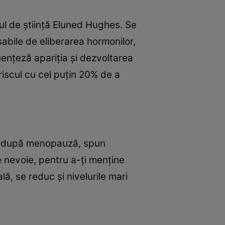
ul de ştiinţă Eluned Hughes. Se
abile de eliberarea hormonilor,
enţeză apariţia şi dezvoltarea
riscul cu cel puţin 20% de a
ial după menopauză, spun
e nevoie, pentru a-ţi menţine
ă, se reduc şi nivelurile mari