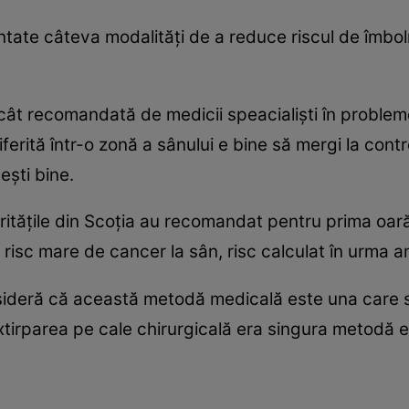
entate câteva modalităţi de a reduce riscul de îmbo
ât recomandată de medicii speacialişti în problem
erită într-o zonă a sânului e bine să mergi la contro
eşti bine.
torităţile din Scoţia au recomandat pentru prima o
risc mare de cancer la sân, risc calculat în urma anal
sideră că această metodă medicală este una care s
irparea pe cale chirurgicală era singura metodă ef