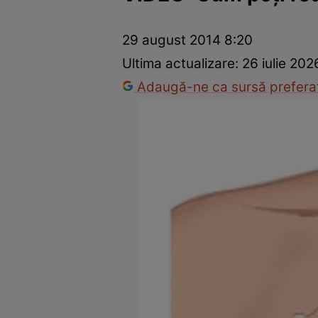
Prevenție și tratament
Remedii naturiste
Medicii răspu
29 august 2014 8:20
Ultima actualizare:
26 iulie 202
Adaugă-ne ca sursă preferat