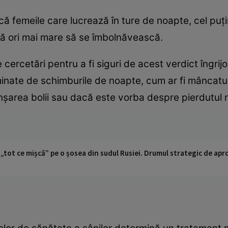
ă femeile care lucrează în ture de noapte, cel puţ
uă ori mai mare să se îmbolnăvească.
cercetări pentru a fi siguri de acest verdict îngrij
inate de schimburile de noapte, cum ar fi mâncatu
şarea bolii sau dacă este vorba despre pierdutul no
 „tot ce mișcă” pe o șosea din sudul Rusiei. Drumul strategic de ap