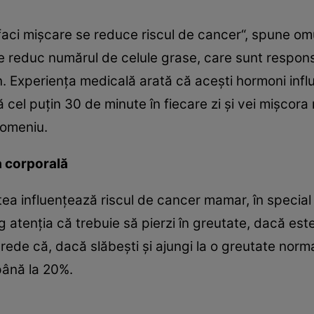
aci mişcare se reduce riscul de cancer“, spune om
ce reduc numărul de celule grase, care sunt respons
. Experienţa medicală arată că aceşti hormoni influ
cel puţin 30 de minute în fiecare zi şi vei mişcora 
domeniu.
a corporală
atea influenţează riscul de cancer mamar, în spec
g atenţia că trebuie să pierzi în greutate, dacă est
ede că, dacă slăbeşti şi ajungi la o greutate normal
până la 20%.