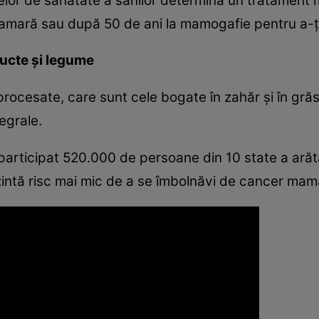
lor de sănătate a sânilor determină un tratament ma
mară sau după 50 de ani la mamogafie pentru a-ţi
ructe şi legume
ocesate, care sunt cele bogate în zahăr şi în grăsi
egrale.
participat 520.000 de persoane din 10 state a ară
zintă risc mai mic de a se îmbolnăvi de cancer mam