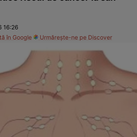
nd
Viața sexuală
Specialiști
Ce te doare?
Wellness
Famili
6 16:26
ă în Google
Urmărește-ne pe Discover