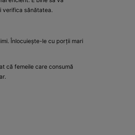
i eficient. E bine să vă
 verifica sănătatea.
mi. Înlocuieşte-le cu porţii mari
tat că femeile care consumă
ar.