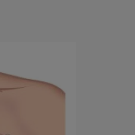
e
Psiho