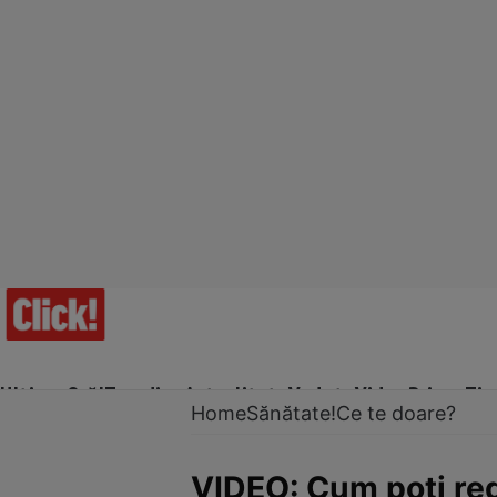
Ultima Oră!
Trending
Actualitate
Vedete
Video
Prime Ti
Home
Sănătate!
Ce te doare?
VIDEO: Cum poţi red