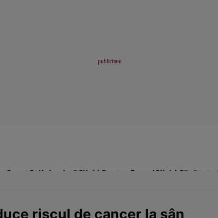
me
Sport
Stil de viață
Click! Pentru Femei
Click! Sănătate
uce riscul de cancer la sân