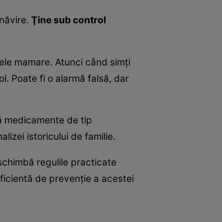
lnăvire.
Ţine sub control
ele mamare. Atunci când simţi
l. Poate fi o alarmă falsă, dar
ară medicamente de tip
izei istoricului de familie.
chimbă regulile practicate
icientă de prevenţie a acestei