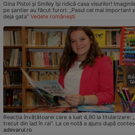
Gina Pistol și Smiley își ridică casa visurilor! Imaginil
pe șantier au făcut furori: „Pasul cel mai important 
deja gata”
Vedete românești
Reacția învățătoarei care a luat 4,90 la titularizare:
trecut din iad în rai”. La ce notă a ajuns după contes
adevarul.ro