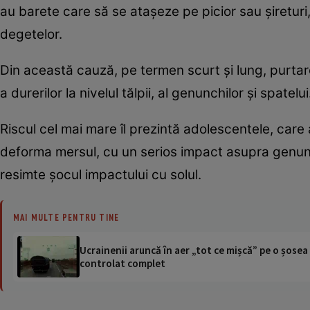
au barete care să se ataşeze pe picior sau şireturi, p
degetelor.
Din această cauză, pe termen scurt şi lung, purtare
a durerilor la nivelul tălpii, al genunchilor şi spatelui
Riscul cel mai mare îl prezintă adolescentele, care 
deforma mersul, cu un serios impact asupra genunchilo
resimte şocul impactului cu solul.
MAI MULTE PENTRU TINE
Ucrainenii aruncă în aer „tot ce mișcă” pe o șose
controlat complet