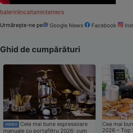
balerini
incaltaminte
mers
Urmărește-ne pe
Google News
Facebook
In
Ghid de cumpărături
Cele mai bune espressoare
Cea mai bun
VIDEO
2026 – Top 
manuale cu portafiltru 2026: cum