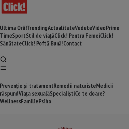
Ultima Oră!
Trending
Actualitate
Vedete
Video
Prime
Time
Sport
Stil de viață
Click! Pentru Femei
Click!
Sănătate
Click! Poftă Bună!
Contact
Prevenție și tratament
Remedii naturiste
Medicii
răspund
Viața sexuală
Specialiști
Ce te doare?
Wellness
Familie
Psiho