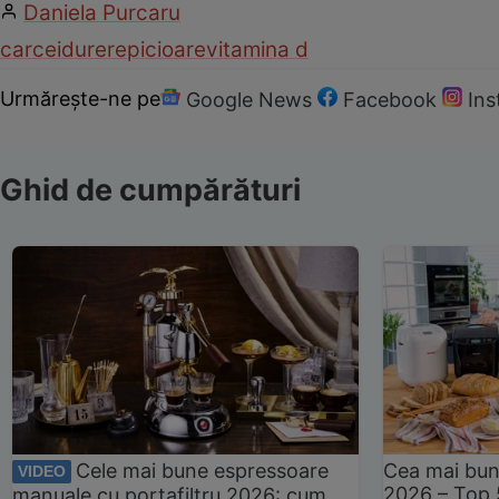
Daniela Purcaru
carcei
durere
picioare
vitamina d
Urmărește-ne pe
Google News
Facebook
In
Ghid de cumpărături
Cele mai bune espressoare
Cea mai bun
VIDEO
2026 – Top 
manuale cu portafiltru 2026: cum