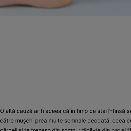
O altă cauză ar fi aceea că în timp ce stai întinsă
către muşchi prea multe semnale deodată, ceea ce
cârceii şi te trezesc din somn, ridică-te din pat şi f