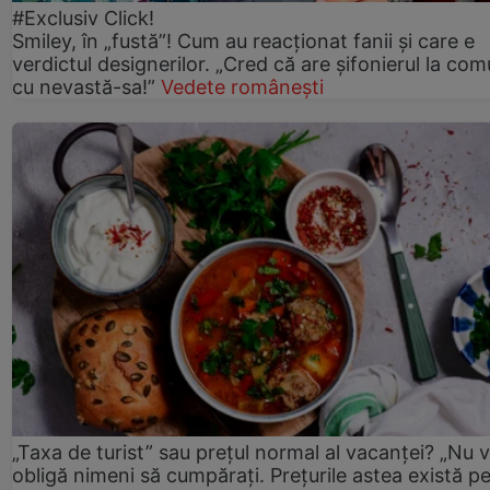
#Exclusiv Click!
Smiley, în „fustă”! Cum au reacționat fanii și care e
verdictul designerilor. „Cred că are șifonierul la co
cu nevastă-sa!”
Vedete românești
„Taxa de turist” sau prețul normal al vacanței? „Nu 
obligă nimeni să cumpărați. Prețurile astea există p