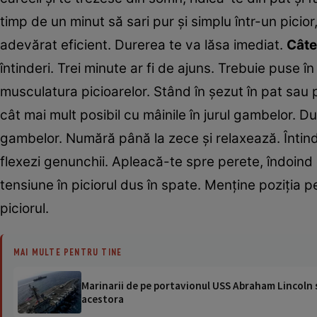
timp de un minut să sari pur şi simplu într-un picio
adevărat eficient. Durerea te va lăsa imediat.
Câte
întinderi. Trei minute ar fi de ajuns. Trebuie puse
musculatura picioarelor. Stând în şezut în pat sau pe
cât mai mult posibil cu mâinile în jurul gambelor. Du
gambelor. Numără până la zece şi relaxează. Întinde
flexezi genunchii. Apleacă-te spre perete, îndoind 
tensiune în piciorul dus în spate. Menţine poziţi
piciorul.
MAI MULTE PENTRU TINE
Marinarii de pe portavionul USS Abraham Lincoln su
acestora