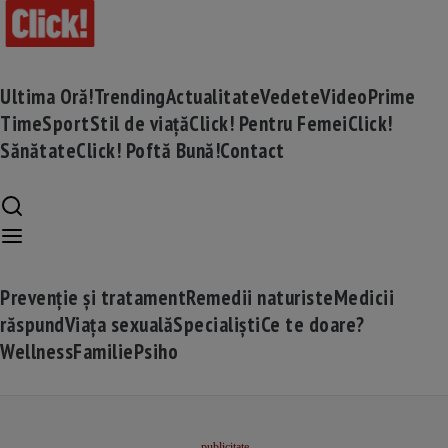
Ultima Oră!
Trending
Actualitate
Vedete
Video
Prime
Time
Sport
Stil de viață
Click! Pentru Femei
Click!
Sănătate
Click! Poftă Bună!
Contact
Prevenție și tratament
Remedii naturiste
Medicii
răspund
Viața sexuală
Specialiști
Ce te doare?
Wellness
Familie
Psiho