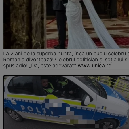
La 2 ani de la superba nuntă, încă un cuplu celebru 
România divorțează! Celebrul politician și soția lui ș
spus adio! „Da, este adevărat”
www.unica.ro