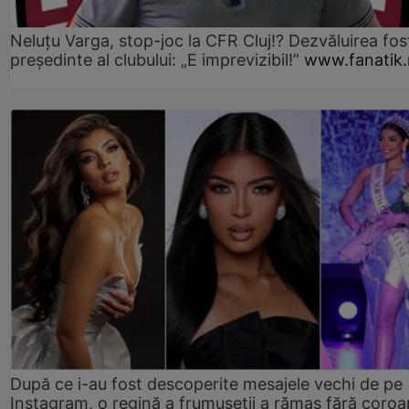
Neluțu Varga, stop-joc la CFR Cluj!? Dezvăluirea fos
președinte al clubului: „E imprevizibil!”
www.fanatik.
După ce i-au fost descoperite mesajele vechi de pe
Instagram, o regină a frumuseții a rămas fără coro