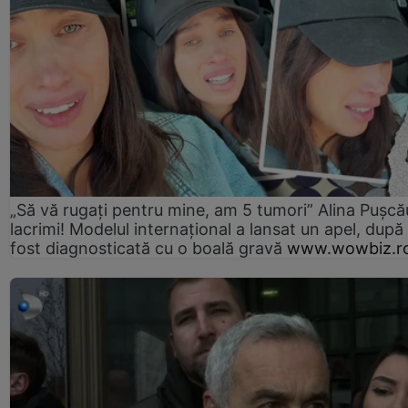
„Să vă rugați pentru mine, am 5 tumori” Alina Pușcău
lacrimi! Modelul internațional a lansat un apel, după
fost diagnosticată cu o boală gravă
www.wowbiz.r