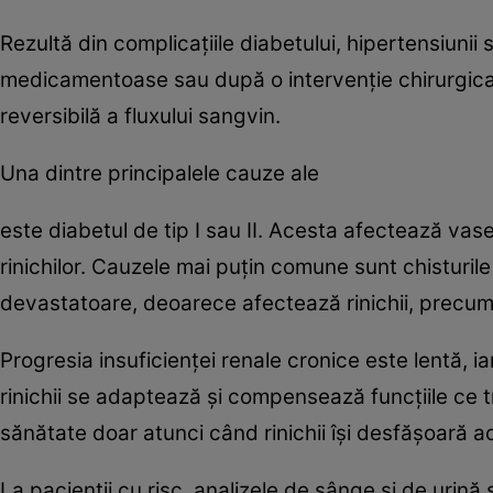
Rezultă din complicaţiile diabetului, hipertensiunii
medicamentoase sau după o intervenţie chirurgica
reversibilă a fluxului sangvin.
Una dintre principalele cauze ale
este diabetul de tip I sau II. Acesta afectează vase
rinichilor. Cauzele mai puţin comune sunt chisturile ri
devastatoare, deoarece afectează rinichii, precum 
Progresia insuficienţei renale cronice este lentă, i
rinichii se adaptează şi compensează funcţiile ce t
sănătate doar atunci când rinichii îşi desfăşoară a
La pacienţii cu risc, analizele de sânge şi de urin