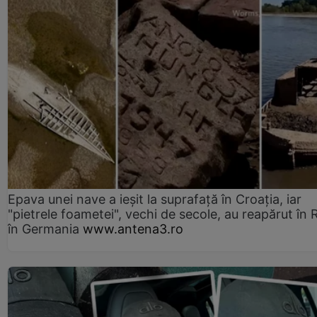
Epava unei nave a ieșit la suprafață în Croația, iar
"pietrele foametei", vechi de secole, au reapărut în R
în Germania
www.antena3.ro