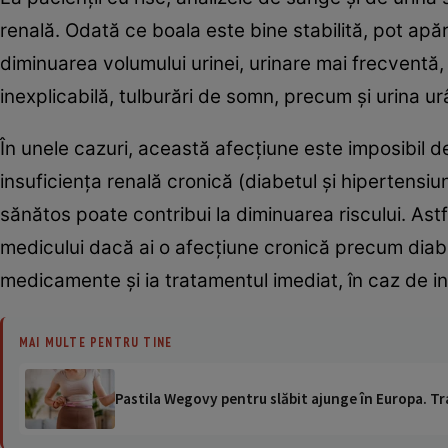
renală. Odată ce boala este bine stabilită, pot apă
diminuarea volumului urinei, urinare mai frecventă
inexplicabilă, tulburări de somn, precum şi urina ur
În unele cazuri, această afecţiune este imposibil d
insuficienţa renală cronică (diabetul şi hipertensiu
sănătos poate contribui la diminuarea riscului. Ast
medicului dacă ai o afecţiune cronică precum diabe
medicamente şi ia tratamentul imediat, în caz de inf
MAI MULTE PENTRU TINE
Pastila Wegovy pentru slăbit ajunge în Europa. Tr