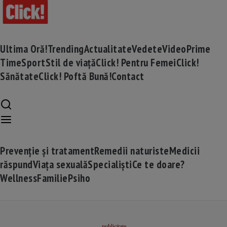
Ultima Oră!
Trending
Actualitate
Vedete
Video
Prime
Time
Sport
Stil de viață
Click! Pentru Femei
Click!
Sănătate
Click! Poftă Bună!
Contact
Prevenție și tratament
Remedii naturiste
Medicii
răspund
Viața sexuală
Specialiști
Ce te doare?
Wellness
Familie
Psiho