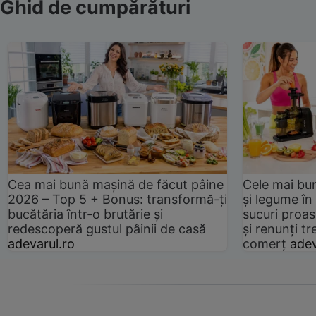
Ghid de cumpărături
Cea mai bună mașină de făcut pâine
Cele mai bu
2026 – Top 5 + Bonus: transformă-ți
și legume în
bucătăria într-o brutărie și
sucuri proas
redescoperă gustul pâinii de casă
și renunți tr
adevarul.ro
comerț
adev