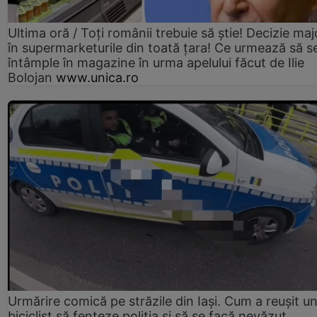
Ultima oră / Toți românii trebuie să știe! Decizie maj
în supermarketurile din toată țara! Ce urmează să s
întâmple în magazine în urma apelului făcut de Ilie
Bolojan
www.unica.ro
Urmărire comică pe străzile din Iași. Cum a reușit u
biciclist să fenteze poliția și să se facă nevăzut