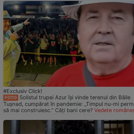
#Exclusiv Click!
Solistul trupei Azur își vinde terenul din Băile
FOTO
Tușnad, cumpărat în pandemie: „Timpul nu-mi perm
să mai construiesc.” Câți bani cere?
Vedete româneș