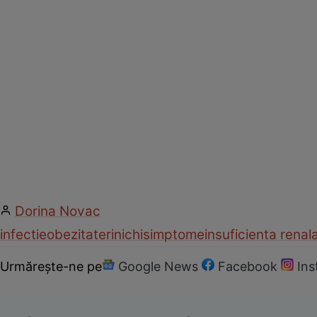
Dorina Novac
infectie
obezitate
rinichi
simptome
insuficienta renal
Urmărește-ne pe
Google News
Facebook
In