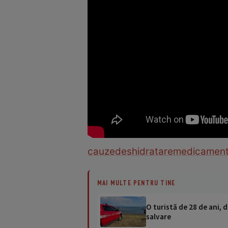
cauze
deshidratare
medicamen
MAI MULTE PENTRU TINE
O turistă de 28 de ani, d
salvare