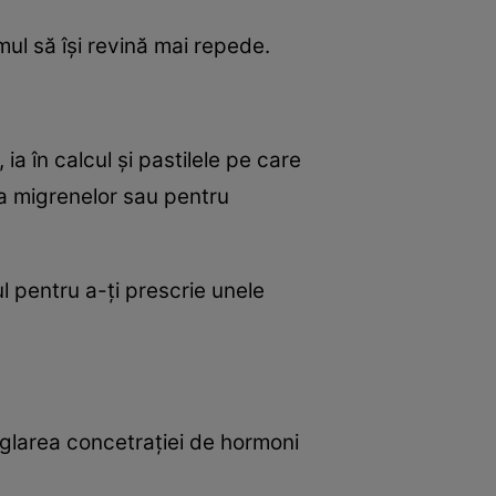
mul să îşi revină mai repede.
a în calcul şi pastilele pe care
rea migrenelor sau pentru
ul pentru a-ţi prescrie unele
reglarea concetraţiei de hormoni