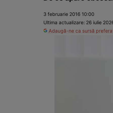
Prevenție și tratament
Remedii naturiste
Medicii răspu
3 februarie 2016 10:00
Ultima actualizare:
26 iulie 202
Adaugă-ne ca sursă preferat