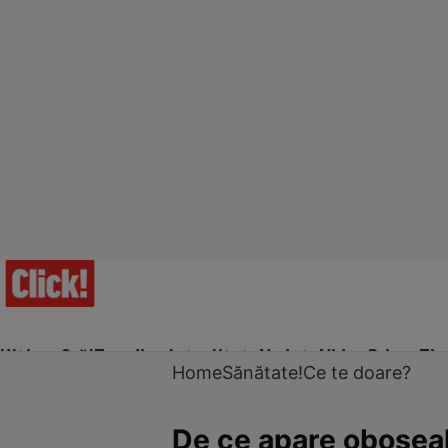
Ultima Oră!
Trending
Actualitate
Vedete
Video
Prime Ti
Home
Sănătate!
Ce te doare?
De ce apare oboseal