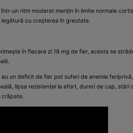
e într-un ritm moderat menţin în limite normale cortiz
ă legătură cu creşterea în greutate.
primeşte în fiecare zi 18 mg de fier, acesta se stră
lii.
 un deficit de fier pot suferi de anemie feriprivă
eală, lipsa rezistenţei la efort, dureri de cap, stări 
 crăpate.