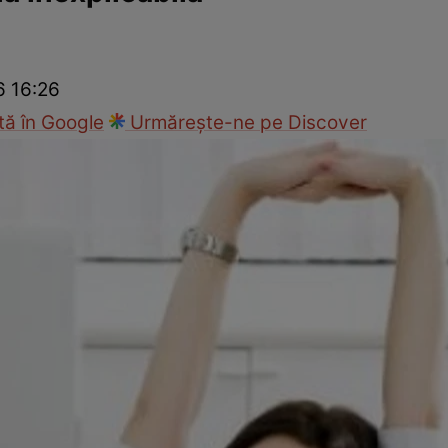
nd
Viața sexuală
Specialiști
Ce te doare?
Wellness
Famili
6 16:26
ă în Google
Urmărește-ne pe Discover