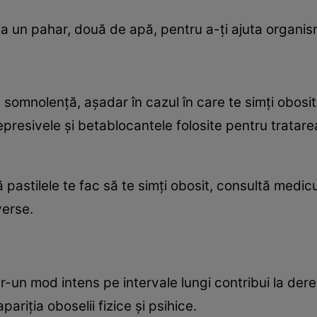
bea un pahar, două de apă, pentru a-ţi ajuta organis
mnolenţă, aşadar în cazul în care te simţi obosit, i
ntidepresivele şi betablocantele folosite pentru trata
ă pastilele te fac să te simţi obosit, consultă medic
verse.
ntr-un mod intens pe intervale lungi contribui la de
pariţia oboselii fizice şi psihice.