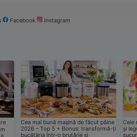
s
Facebook
Instagram
are
Cea mai bună mașină de făcut pâine
Cele 
2026 – Top 5 + Bonus: transformă-ți
și le
um
bucătăria într-o brutărie și
sucur
ta