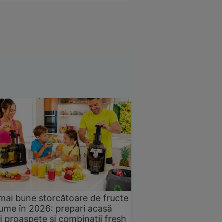
mai bune storcătoare de fructe
gume în 2026: prepari acasă
i proaspete și combinații fresh