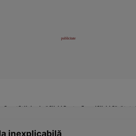
me
Sport
Stil de viață
Click! Pentru Femei
Click! Sănătate
a inexplicabilă