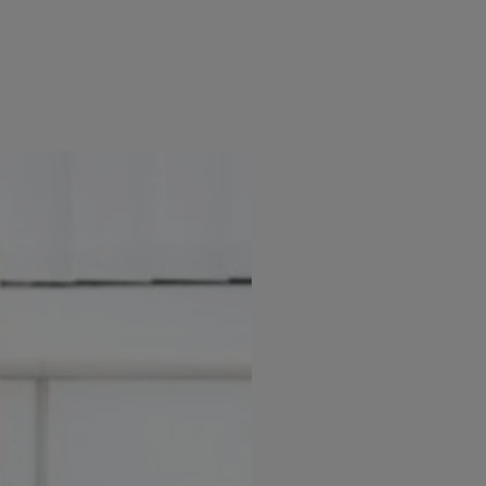
e
Psiho