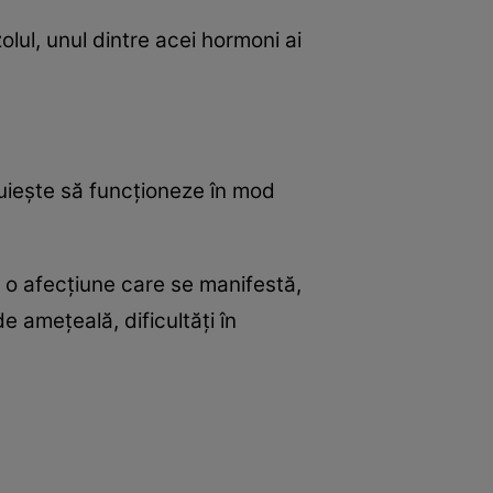
olul, unul dintre acei hormoni ai
duieşte să funcţioneze în mod
, o afecţiune care se manifestă,
de ameţeală, dificultăţi în