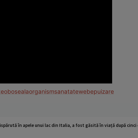
te
oboseala
organism
sanatate
web
epuizare
ispărută în apele unui lac din Italia, a fost găsită în viață după cin