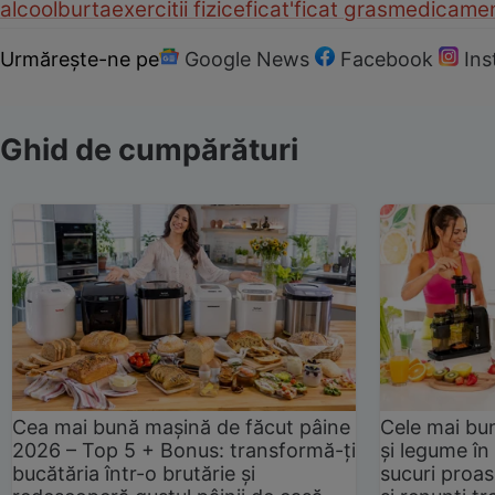
alcool
burta
exercitii fizice
ficat
'ficat gras
medicame
Urmărește-ne pe
Google News
Facebook
In
Ghid de cumpărături
Cea mai bună mașină de făcut pâine
Cele mai bu
2026 – Top 5 + Bonus: transformă-ți
și legume în
bucătăria într-o brutărie și
sucuri proas