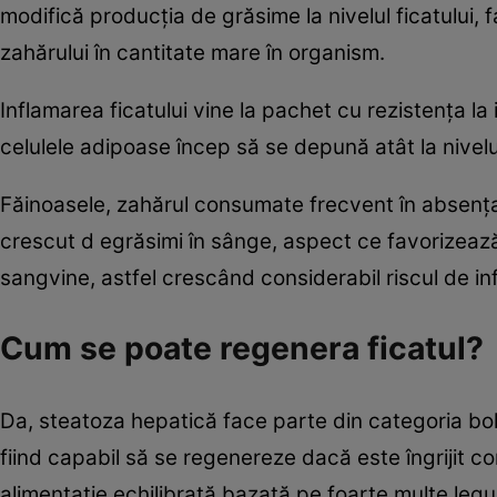
modifică producţia de grăsime la nivelul ficatului, 
zahărului în cantitate mare în organism.
Inflamarea ficatului vine la pachet cu rezistenţa la 
celulele adipoase încep să se depună atât la nivelul
Făinoasele, zahărul consumate frecvent în absenţa 
crescut d egrăsimi în sânge, aspect ce favorizează
sangvine, astfel crescând considerabil riscul de inf
Cum se poate regenera ficatul?
Da, steatoza hepatică face parte din categoria bolil
fiind capabil să se regenereze dacă este îngrijit co
alimentaţie echilibrată bazată pe foarte multe le