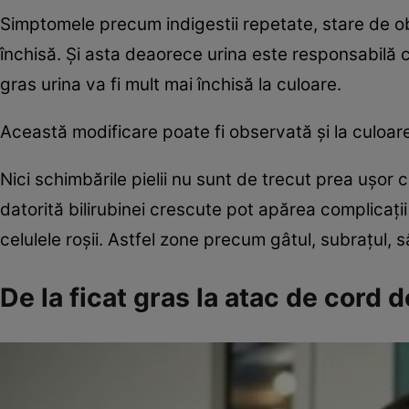
Simptomele precum indigestii repetate, stare de o
închisă. Şi asta deaorece urina este responsabilă cu 
gras urina va fi mult mai închisă la culoare.
Această modificare poate fi observată şi la culoar
Nici schimbările pielii nu sunt de trecut prea uşor 
datorită bilirubinei crescute pot apărea complicaţii 
celulele roşii. Astfel zone precum gâtul, subraţul, s
De la ficat gras la atac de cord 