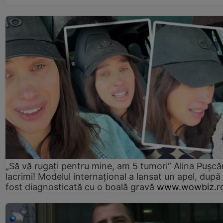
„Să vă rugați pentru mine, am 5 tumori” Alina Pușcău
lacrimi! Modelul internațional a lansat un apel, după
fost diagnosticată cu o boală gravă
www.wowbiz.r