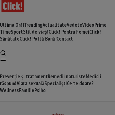
Ultima Oră!
Trending
Actualitate
Vedete
Video
Prime
Time
Sport
Stil de viață
Click! Pentru Femei
Click!
Sănătate
Click! Poftă Bună!
Contact
Prevenție și tratament
Remedii naturiste
Medicii
răspund
Viața sexuală
Specialiști
Ce te doare?
Wellness
Familie
Psiho