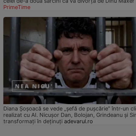
celei de-a doua sarcini că va divorța de Dinu Maxer
PrimeTime
Diana Șoșoacă se vede „șefă de pușcărie” într-un cl
realizat cu AI. Nicușor Dan, Bolojan, Grindeanu și Si
transformați în deținuți
adevarul.ro