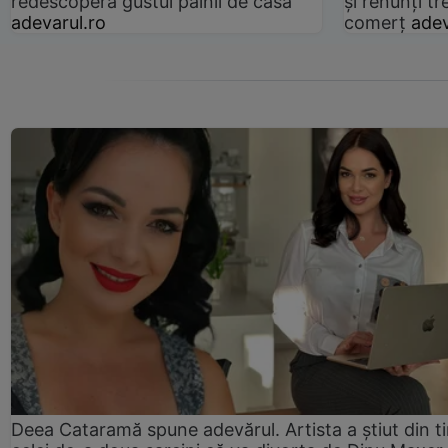
redescoperă gustul pâinii de casă
și renunți tr
adevarul.ro
comerț
adev
Deea Cataramă spune adevărul. Artista a știut din t