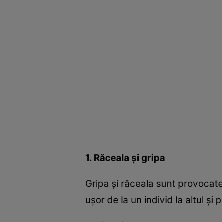
1. Răceala şi gripa
Gripa şi răceala sunt provocat
uşor de la un individ la altul şi