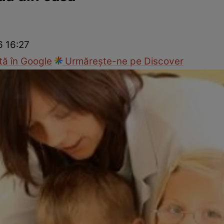
nd
Viața sexuală
Specialiști
Ce te doare?
Wellness
Famili
6 16:27
ă în Google
Urmărește-ne pe Discover