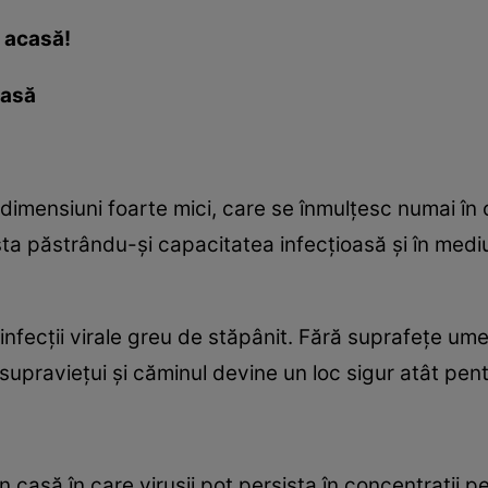
a acasă!
casă
e dimensiuni foarte mici, care se înmulţesc numai în
sta păstrându-şi capacitatea infecţioasă şi în medi
nfecţii virale greu de stăpânit. Fără suprafeţe ume
pravieţui şi căminul devine un loc sigur atât pentru
n casă în care viruşii pot persista în concentraţii pe