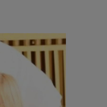
e
Psiho