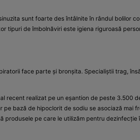
sinuzita sunt foarte des întâlnite în rândul bolilor 
r tipuri de îmbolnăviri este igiena riguroasă person
spiratorii face parte şi bronşita. Specialiştii trag, 
al recent realizat pe un eşantion de peste 3.500 
r pe bază de hipoclorit de sodiu se asociază mai fre
jă produsele pe care le utilizăm pentru dezinfecţie 