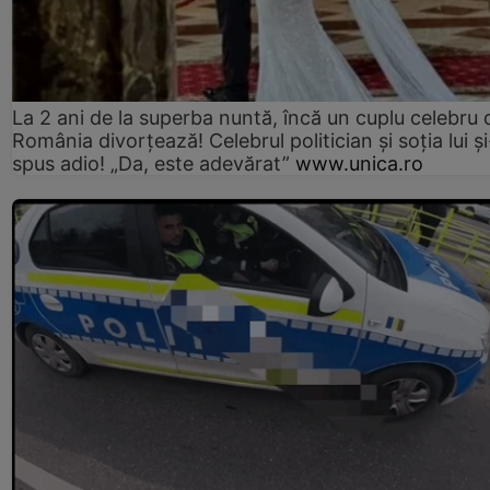
La 2 ani de la superba nuntă, încă un cuplu celebru 
România divorțează! Celebrul politician și soția lui ș
spus adio! „Da, este adevărat”
www.unica.ro