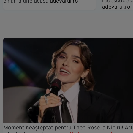
redescoperă 
chiar la tine acasă
adevarul.ro
adevarul.ro
Moment neașteptat pentru Theo Rose la Nibiru! Art