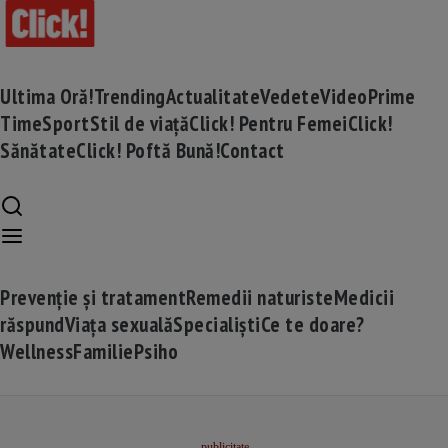
Ultima Oră!
Trending
Actualitate
Vedete
Video
Prime
Time
Sport
Stil de viață
Click! Pentru Femei
Click!
Sănătate
Click! Poftă Bună!
Contact
Prevenție și tratament
Remedii naturiste
Medicii
răspund
Viața sexuală
Specialiști
Ce te doare?
Wellness
Familie
Psiho