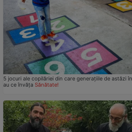
5 jocuri ale copilăriei din care generațiile de astăzi î
au ce învăța
Sănătate!