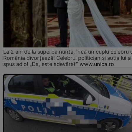
La 2 ani de la superba nuntă, încă un cuplu celebru 
România divorțează! Celebrul politician și soția lui ș
spus adio! „Da, este adevărat”
www.unica.ro