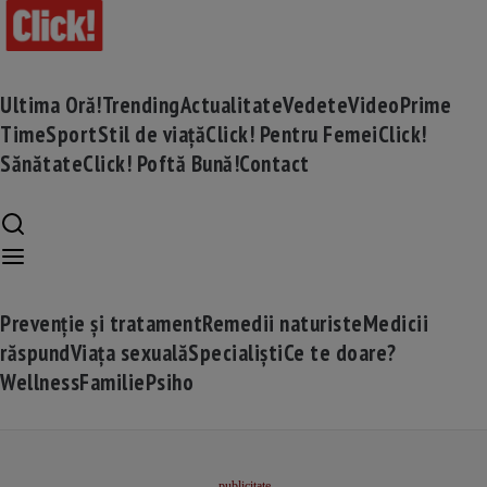
Ultima Oră!
Trending
Actualitate
Vedete
Video
Prime
Time
Sport
Stil de viață
Click! Pentru Femei
Click!
Sănătate
Click! Poftă Bună!
Contact
Prevenție și tratament
Remedii naturiste
Medicii
răspund
Viața sexuală
Specialiști
Ce te doare?
Wellness
Familie
Psiho