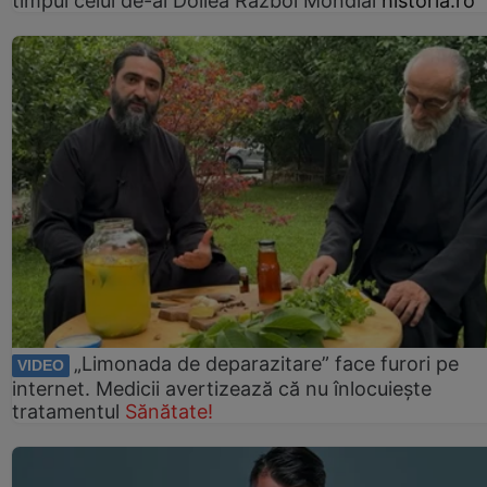
timpul celui de-al Doilea Război Mondial
historia.ro
„Limonada de deparazitare” face furori pe
VIDEO
internet. Medicii avertizează că nu înlocuiește
tratamentul
Sănătate!