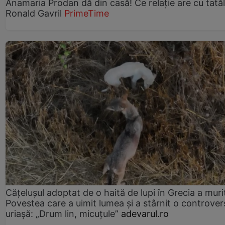
Anamaria Prodan dă din casă! Ce relație are cu tatăl 
Ronald Gavril
PrimeTime
Cățelușul adoptat de o haită de lupi în Grecia a muri
Povestea care a uimit lumea și a stârnit o controver
uriașă: „Drum lin, micuțule”
adevarul.ro