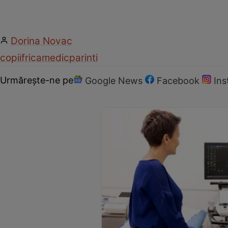
Dorina Novac
copii
frica
medic
parinti
Urmărește-ne pe
Google News
Facebook
In