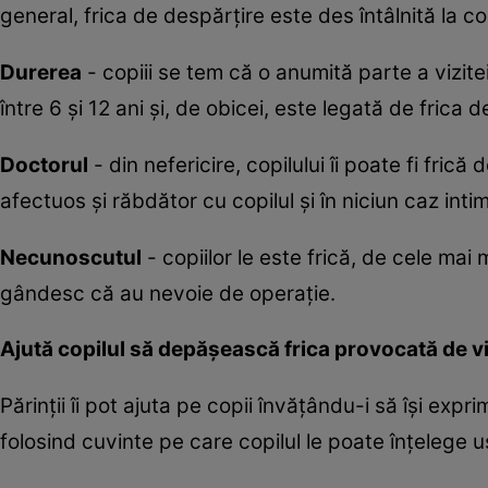
general, frica de despărţire este des întâlnită la cop
Durerea
- copiii se tem că o anumită parte a vizit
între 6 şi 12 ani şi, de obicei, este legată de frica de
Doctorul
- din nefericire, copilului îi poate fi fri
afectuos şi răbdător cu copilul şi în niciun caz inti
Necunoscutul
- copiilor le este frică, de cele mai m
gândesc că au nevoie de operaţie.
Ajută copilul să depăşească frica provocată de vi
Părinţii îi pot ajuta pe copii învăţându-i să îşi exp
folosind cuvinte pe care copilul le poate înţelege u