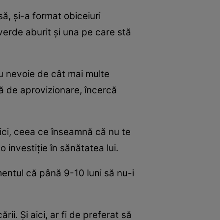
să, şi-a format obiceiuri
verde aburit şi una pe care stă
u nevoie de cât mai multe
ră de aprovizionare, încercă
mici, ceea ce înseamnă că nu te
 investiţie în sănătatea lui.
entul că până 9-10 luni să nu-i
i. Şi aici, ar fi de preferat să