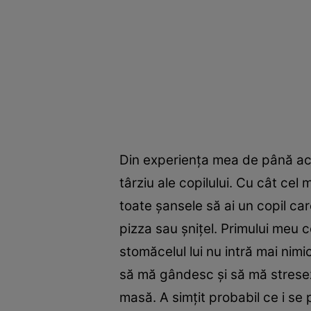
Din experienţa mea de până acum
târziu ale copilului. Cu cât cel
toate şansele să ai un copil car
pizza sau şniţel. Primului meu c
stomăcelul lui nu intră mai nimi
să mă gândesc şi să mă stresez
masă. A simţit probabil ce i se