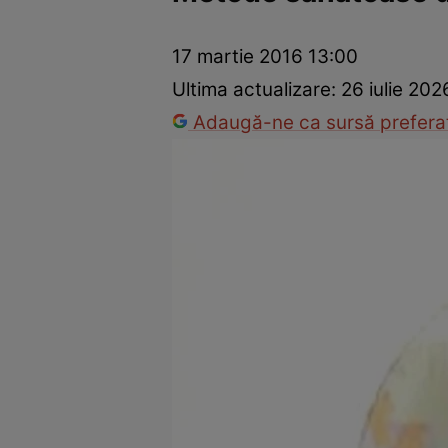
Prevenție și tratament
Remedii naturiste
Medicii răspu
17 martie 2016 13:00
Ultima actualizare:
26 iulie 202
Adaugă-ne ca sursă preferat