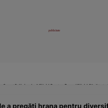
me
Sport
Stil de viață
Click! Pentru Femei
Click! Sănătate
 a pregăti hrana pentru diversi