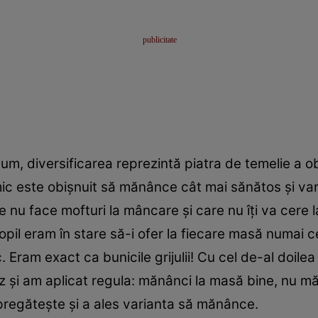
, diversificarea reprezintă piatra de temelie a ob
 mic este obişnuit să mănânce cât mai sănătos şi var
e nu face mofturi la mâncare şi care nu îţi va cere la
opil eram în stare să-i ofer la fiecare masă numai ce 
c. Eram exact ca bunicile grijulii! Cu cel de-al doile
 şi am aplicat regula: mănânci la masă bine, nu 
 pregăteşte şi a ales varianta să mănânce.