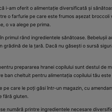
că i-am oferit o alimentaţie diversificată şi sănătoa
tre o farfurie pe care este frumos aşezat broccoli 
e, o va alege pe prima.
în primul rând ingredientele sănătoase. Bebeluşii a
in grădină de la ţară. Dacă nu găseşti o sursă sigu
i pentru prepararea hranei copilului sunt destul de 
e ban cheltuit pentru alimentaţia copilului tău este o
le pe care le poţi găsi într-un magazin, cu amendam
e fără gluten.
e numără printre ingredientele necesare diversificări