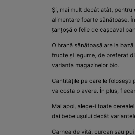
Şi, mai mult decât atât, pentru 
alimentare foarte sănătoase. În
ţanţoşă o felie de caşcaval pan
O hrană sănătoasă are la bază 
fructe şi legume, de preferat d
varianta magazinelor bio.
Cantităţile pe care le foloseşt
va costa o avere. În plus, fiecar
Mai apoi, alege-i toate cereale
dai bebeluşului decât variantel
Carnea de vită, curcan sau pui s