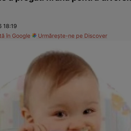
nd
Viața sexuală
Specialiști
Ce te doare?
Wellness
Famili
6 18:19
ă în Google
Urmărește-ne pe Discover