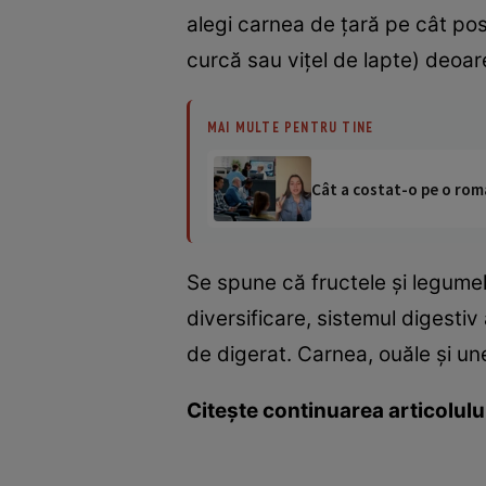
alegi carnea de ţară pe cât pos
curcă sau viţel de lapte) deoar
MAI MULTE PENTRU TINE
Cât a costat-o pe o româ
Se spune că fructele şi legumel
diversificare, sistemul digestiv
de digerat. Carnea, ouăle şi une
Citeşte continuarea articolulu