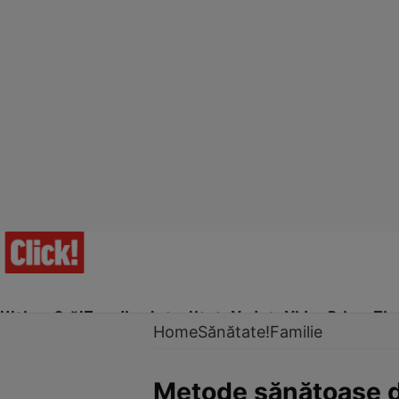
Ultima Oră!
Trending
Actualitate
Vedete
Video
Prime Ti
Home
Sănătate!
Familie
Metode sănătoase de