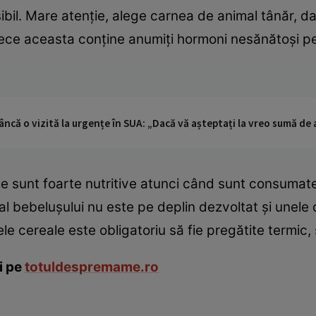
ibil. Mare atenţie, alege carnea de animal tânăr, da
ece aceasta conţine anumiţi hormoni nesănătoşi pen
ncă o vizită la urgențe în SUA: „Dacă vă așteptați la vreo sumă de a
e sunt foarte nutritive atunci când sunt consumate 
 al bebeluşului nu este pe deplin dezvoltat şi unele
le cereale este obligatoriu să fie pregătite termic, 
i pe
totuldespremame.ro