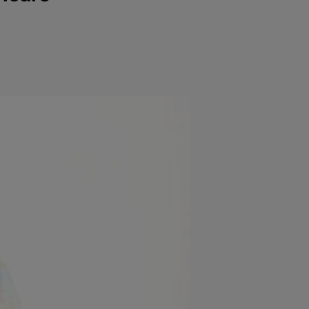
e
Psiho