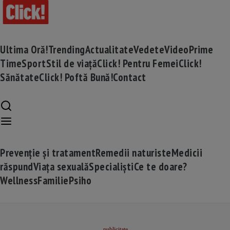
Ultima Oră!
Trending
Actualitate
Vedete
Video
Prime
Time
Sport
Stil de viață
Click! Pentru Femei
Click!
Sănătate
Click! Poftă Bună!
Contact
Prevenție și tratament
Remedii naturiste
Medicii
răspund
Viața sexuală
Specialiști
Ce te doare?
Wellness
Familie
Psiho