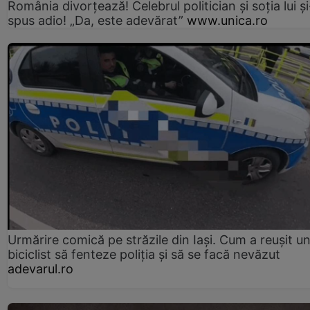
România divorțează! Celebrul politician și soția lui ș
spus adio! „Da, este adevărat”
www.unica.ro
Urmărire comică pe străzile din Iași. Cum a reușit u
biciclist să fenteze poliția și să se facă nevăzut
adevarul.ro