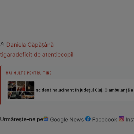
Daniela Căpăţână
tigara
deficit de atentie
copil
MAI MULTE PENTRU TINE
Incident halucinant în județul Cluj. O ambulanță 
Urmărește-ne pe
Google News
Facebook
In