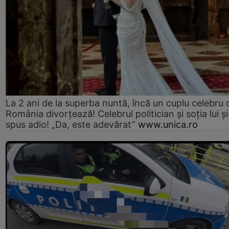
La 2 ani de la superba nuntă, încă un cuplu celebru 
România divorțează! Celebrul politician și soția lui ș
spus adio! „Da, este adevărat”
www.unica.ro