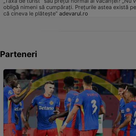
„Taxa de turist” sau prețul normal al vacanței? „Nu 
obligă nimeni să cumpărați. Prețurile astea există p
că cineva le plătește”
adevarul.ro
Parteneri