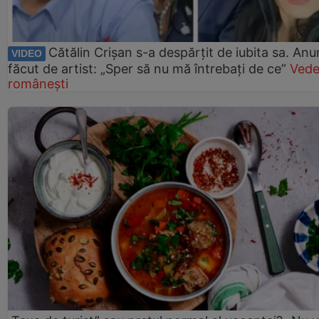
Cătălin Crișan s-a despărțit de iubita sa. Anu
VIDEO
făcut de artist: „Sper să nu mă întrebați de ce”
Vede
românești