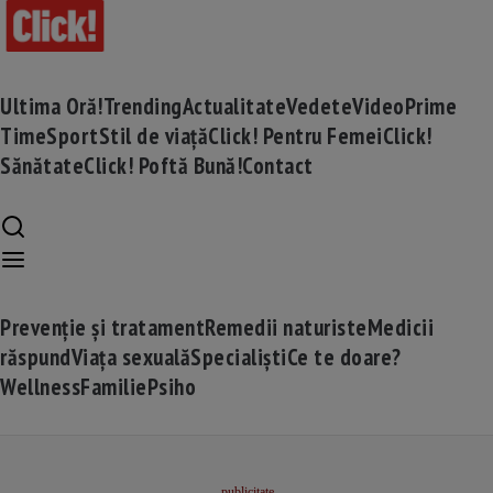
Ultima Oră!
Trending
Actualitate
Vedete
Video
Prime
Time
Sport
Stil de viață
Click! Pentru Femei
Click!
Sănătate
Click! Poftă Bună!
Contact
Prevenție și tratament
Remedii naturiste
Medicii
răspund
Viața sexuală
Specialiști
Ce te doare?
Wellness
Familie
Psiho