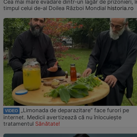
Cea mai mare evadare dintr-un lagăr de prizonieri, î
timpul celui de-al Doilea Război Mondial
historia.ro
„Limonada de deparazitare” face furori pe
VIDEO
internet. Medicii avertizează că nu înlocuiește
tratamentul
Sănătate!