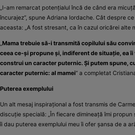
„I-am remarcat potenţialul încă de când era micuţă.
încurajez”, spune Adriana Iordache. Cât despre ce
aceasta: „A fost stresant, ca în cazul oricărei alte
„
Mama trebuie să-i transmită copilului său convi
ceea ce-şi propune şi, indiferent de situaţie, ea 
construi un caracter puternic. Şi putem spune, cu
caracter puternic: al mamei
“ a completat Cristian
Puterea exemplului
Un alt mesaj inspiraţional a fost transmis de Ca
discuţie specială: „În fiecare dimineaţă îmi propu
îi dau puterea exemplului meu îi ofer şansa de a ar