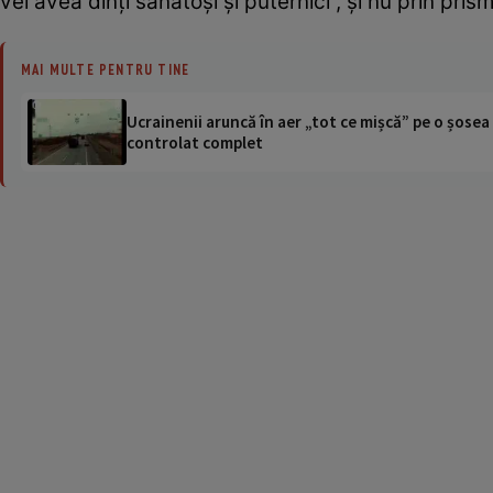
vei avea dinţi sănătoşi şi puternici”, şi nu prin pri
MAI MULTE PENTRU TINE
Ucrainenii aruncă în aer „tot ce mișcă” pe o șose
controlat complet