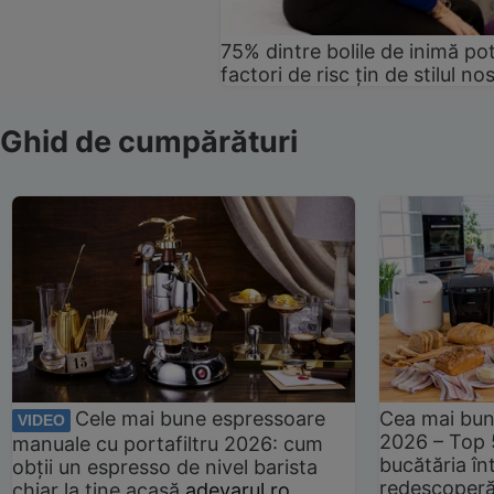
75% dintre bolile de inimă pot
factori de risc țin de stilul no
Ghid de cumpărături
Cele mai bune espressoare
Cea mai bun
VIDEO
2026 – Top 
manuale cu portafiltru 2026: cum
bucătăria înt
obții un espresso de nivel barista
redescoperă 
chiar la tine acasă
adevarul.ro