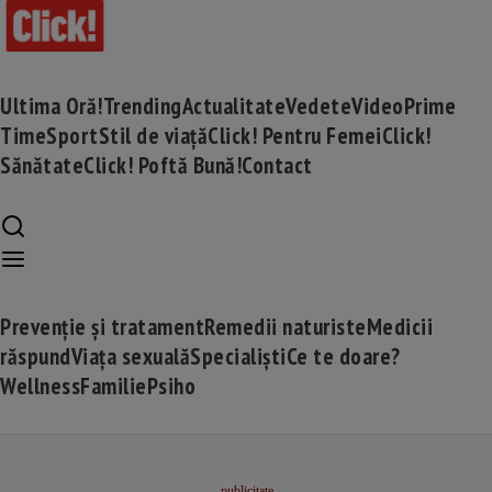
Ultima Oră!
Trending
Actualitate
Vedete
Video
Prime
Time
Sport
Stil de viață
Click! Pentru Femei
Click!
Sănătate
Click! Poftă Bună!
Contact
Prevenție și tratament
Remedii naturiste
Medicii
răspund
Viața sexuală
Specialiști
Ce te doare?
Wellness
Familie
Psiho