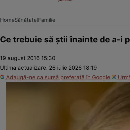
Home
Sănătate!
Familie
Ce trebuie să ştii înainte de a-i
19 august 2016 15:30
Ultima actualizare:
26 iulie 2026 18:19
Adaugă-ne ca sursă preferată în Google
Urmă