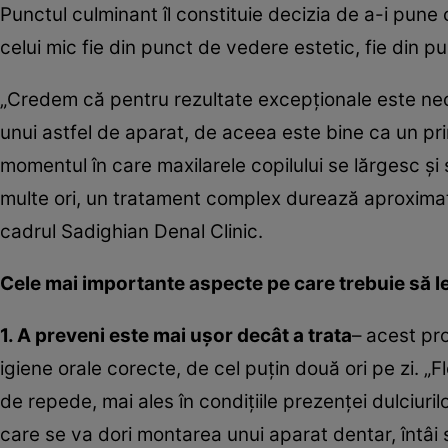
Punctul culminant îl constituie decizia de a-i pune 
celui mic fie din punct de vedere estetic, fie din p
„Credem că pentru rezultate excepţionale este nece
unui astfel de aparat, de aceea este bine ca un prim
momentul în care maxilarele copilului se lărgesc ş
multe ori, un tratament complex durează aproximati
cadrul Sadighian Denal Clinic.
Cele mai importante aspecte pe care trebuie să le
1. A preveni este mai uşor decât a trata
– acest pr
igiene orale corecte, de cel puţin două ori pe zi. „F
de repede, mai ales în condiţiile prezenţei dulciuri
care se va dori montarea unui aparat dentar, întâi