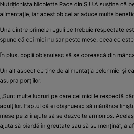
Nutriţionista Nicolette Pace din S.U.A susţine că b
alimentaţie, iar acest obicei ar aduce multe beneficii
Una dintre primele reguli ce trebuie respectate este
spune că cei mici nu sar peste mese, ceea ce este fo
În plus, copiii obişnuiesc să se oprească din mâncat
Un alt aspect ce ţine de alimentaţia celor mici şi c
asupra porţiilor.
,,Sunt multe lucruri pe care cei mici le respectă câ
adulţilor. Faptul că ei obişnuiesc să mănânce linişti
mese pe zi îi ajute să se dezvolte armonios. Acelaşi
ajuta să piardă în greutate sau să se menţină”, a af