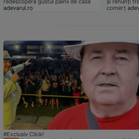
redescoperă gustul pâinii de casă
și renunți tr
adevarul.ro
comerț
adev
#Exclusiv Click!