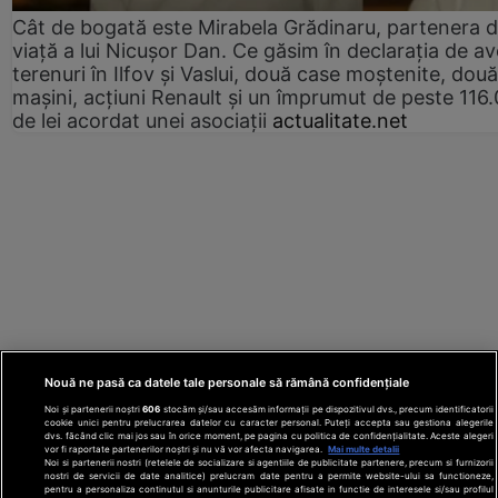
Cât de bogată este Mirabela Grădinaru, partenera 
viață a lui Nicușor Dan. Ce găsim în declarația de av
terenuri în Ilfov și Vaslui, două case moștenite, două
mașini, acțiuni Renault și un împrumut de peste 116
de lei acordat unei asociații
actualitate.net
Nouă ne pasă ca datele tale personale să rămână confidențiale
Noi și partenerii noștri
606
stocăm și/sau accesăm informații pe dispozitivul dvs., precum identificatorii
cookie unici pentru prelucrarea datelor cu caracter personal. Puteți accepta sau gestiona alegerile
dvs. făcând clic mai jos sau în orice moment, pe pagina cu politica de confidențialitate. Aceste alegeri
vor fi raportate partenerilor noștri și nu vă vor afecta navigarea.
Mai multe detalii
Noi si partenerii nostri (retelele de socializare si agentiile de publicitate partenere, precum si furnizorii
nostri de servicii de date analitice) prelucram date pentru a permite website-ului sa functioneze,
Din rețeaua Adevărul Holding:
Adevarul.ro
pentru a personaliza continutul si anunturile publicitare afisate in functie de interesele si/sau profilul