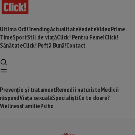
Ultima Oră!
Trending
Actualitate
Vedete
Video
Prime
Time
Sport
Stil de viață
Click! Pentru Femei
Click!
Sănătate
Click! Poftă Bună!
Contact
Prevenție și tratament
Remedii naturiste
Medicii
răspund
Viața sexuală
Specialiști
Ce te doare?
Wellness
Familie
Psiho