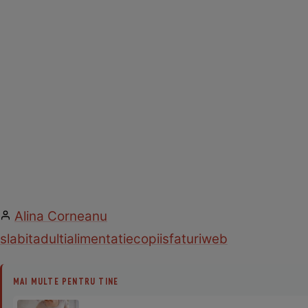
Alina Corneanu
slabit
adulti
alimentatie
copii
sfaturi
web
MAI MULTE PENTRU TINE