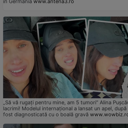
în Germania
www.antena3.ro
„Să vă rugați pentru mine, am 5 tumori” Alina Pușcău
lacrimi! Modelul internațional a lansat un apel, după
fost diagnosticată cu o boală gravă
www.wowbiz.r