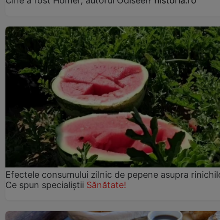
Cine a fost Homer, autorul Odiseei?
historia.ro
Efectele consumului zilnic de pepene asupra rinichil
Ce spun specialiștii
Sănătate!