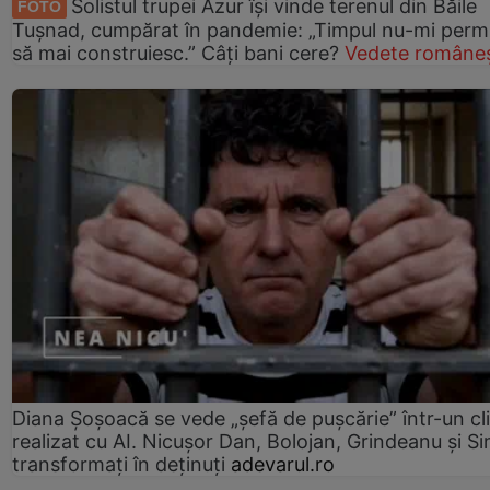
Solistul trupei Azur își vinde terenul din Băile
FOTO
Tușnad, cumpărat în pandemie: „Timpul nu-mi perm
să mai construiesc.” Câți bani cere?
Vedete româneș
Diana Șoșoacă se vede „șefă de pușcărie” într-un cl
realizat cu AI. Nicușor Dan, Bolojan, Grindeanu și Si
transformați în deținuți
adevarul.ro