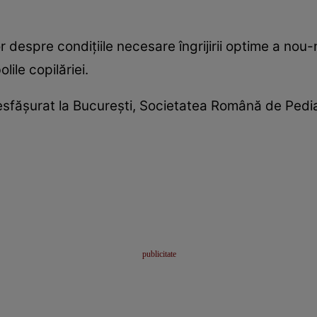
r despre condiţiile necesare îngrijirii optime a nou
lile copilăriei.
făşurat la Bucureşti, Societatea Română de Pediat