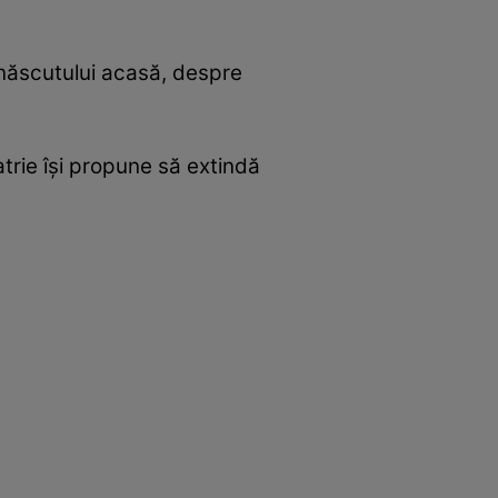
-născutului acasă, despre
rie îşi propune să extindă