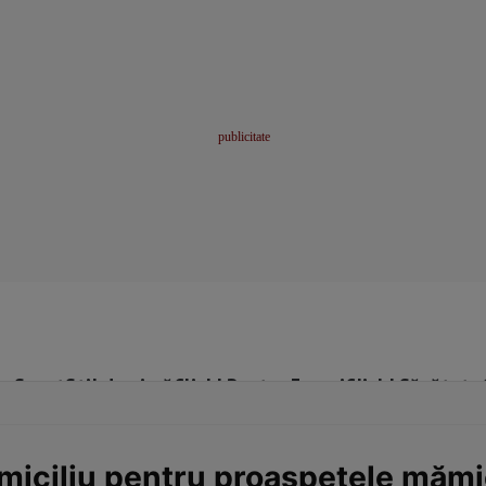
me
Sport
Stil de viață
Click! Pentru Femei
Click! Sănătate
domiciliu pentru proaspetele mămi