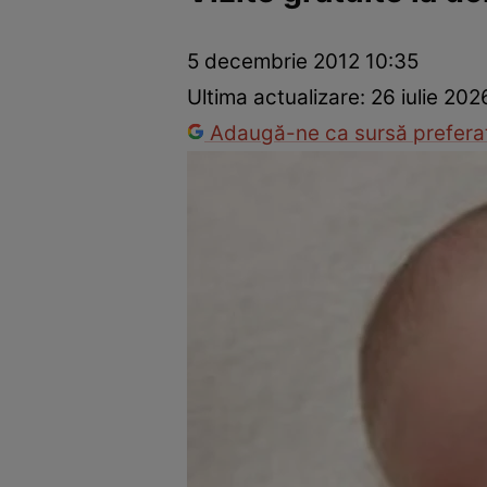
Prevenție și tratament
Remedii naturiste
Medicii răspu
5 decembrie 2012 10:35
Ultima actualizare:
26 iulie 202
Adaugă-ne ca sursă preferat