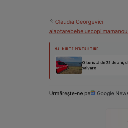
Claudia Georgevici
alaptare
bebelus
copil
mama
nou
MAI MULTE PENTRU TINE
O turistă de 28 de ani, d
salvare
Urmărește-ne pe
Google New