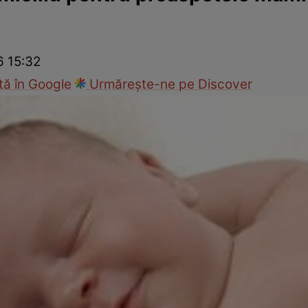
nd
Viața sexuală
Specialiști
Ce te doare?
Wellness
Famili
6 15:32
ă în Google
Urmărește-ne pe Discover