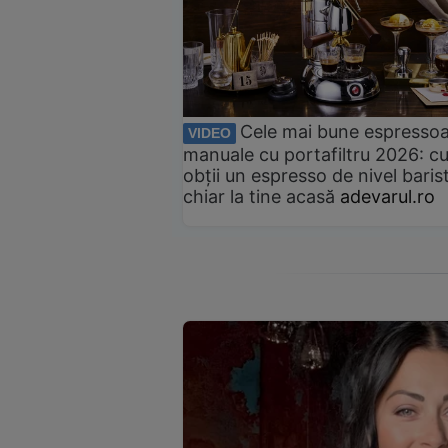
Cele mai bune espresso
VIDEO
manuale cu portafiltru 2026: c
obții un espresso de nivel baris
chiar la tine acasă
adevarul.ro