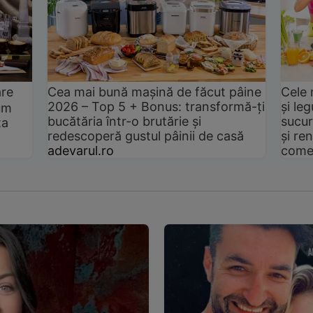
are
Cea mai bună mașină de făcut pâine
Cele 
2026 – Top 5 + Bonus: transformă-ți
și le
um
bucătăria într-o brutărie și
sucur
ta
redescoperă gustul pâinii de casă
și ren
adevarul.ro
come