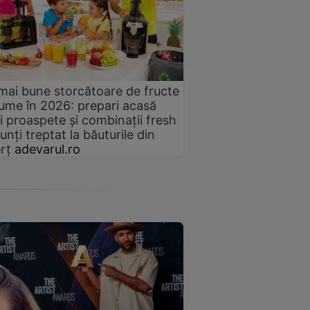
mai bune storcătoare de fructe
gume în 2026: prepari acasă
i proaspete și combinații fresh
unți treptat la băuturile din
rț
adevarul.ro