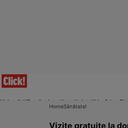
Ultima Oră!
Trending
Actualitate
Vedete
Video
Prime Ti
Home
Sănătate!
Vizite gratuite la 