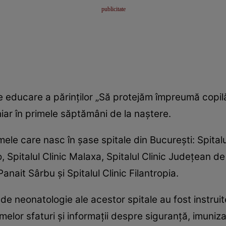
 educare a părinţilor „Să protejăm împreumă copilăr
iar în primele săptămâni de la naştere.
amele care nasc în şase spitale din Bucureşti: Spital
o, Spitalul Clinic Malaxa, Spitalul Clinic Judeţean de 
nait Sârbu şi Spitalul Clinic Filantropia.
e de neonatologie ale acestor spitale au fost instr
elor sfaturi şi informaţii despre siguranţă, imuniza