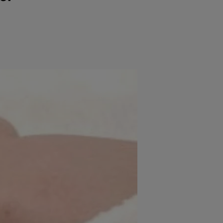
e
Psiho