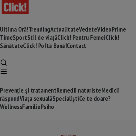
Ultima Oră!
Trending
Actualitate
Vedete
Video
Prime
Time
Sport
Stil de viață
Click! Pentru Femei
Click!
Sănătate
Click! Poftă Bună!
Contact
Prevenție și tratament
Remedii naturiste
Medicii
răspund
Viața sexuală
Specialiști
Ce te doare?
Wellness
Familie
Psiho