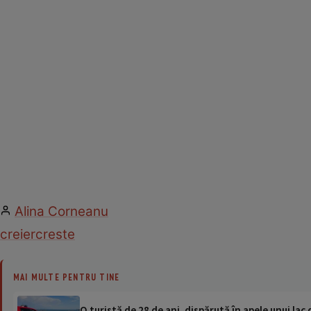
Alina Corneanu
creier
creste
MAI MULTE PENTRU TINE
O turistă de 28 de ani, dispărută în apele unui lac 