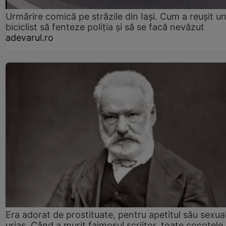
Urmărire comică pe străzile din Iași. Cum a reușit u
biciclist să fenteze poliția și să se facă nevăzut
adevarul.ro
Era adorat de prostituate, pentru apetitul său sexua
uriaș. Când a murit faimosul scriitor, toate cocotele