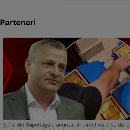
Parteneri
Șeful din SuperLiga a anunțat în direct că el se dă la