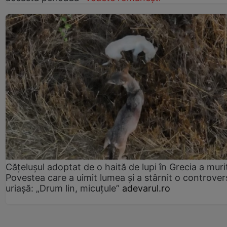
Cățelușul adoptat de o haită de lupi în Grecia a muri
Povestea care a uimit lumea și a stârnit o controver
uriașă: „Drum lin, micuțule”
adevarul.ro