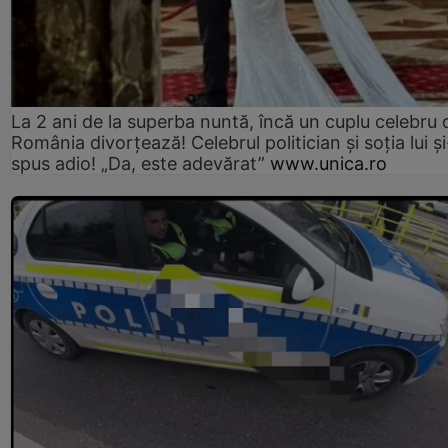
La 2 ani de la superba nuntă, încă un cuplu celebru 
România divorțează! Celebrul politician și soția lui ș
spus adio! „Da, este adevărat”
www.unica.ro