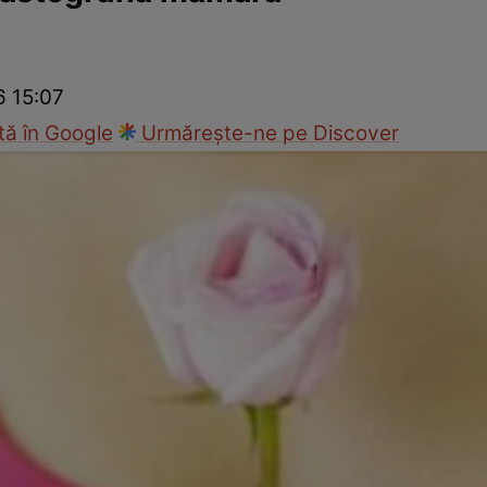
nd
Viața sexuală
Specialiști
Ce te doare?
Wellness
Famili
6 15:07
ă în Google
Urmărește-ne pe Discover