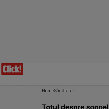
Ultima Oră!
Trending
Actualitate
Vedete
Video
Prime Ti
Home
Sănătate!
Totul despre sonoe