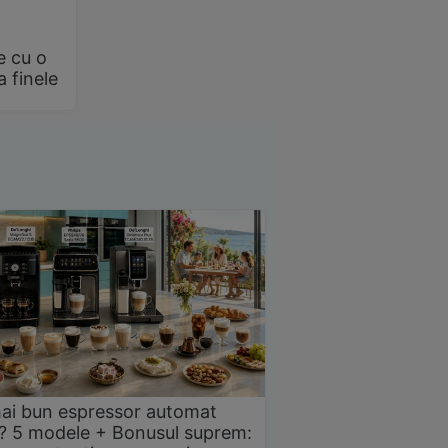
e cu o
a finele
ai bun espressor automat
? 5 modele + Bonusul suprem: