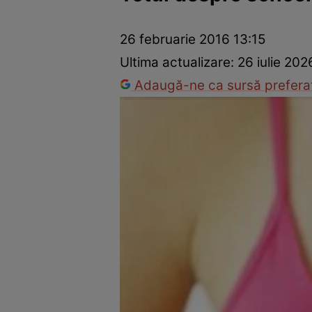
Prevenție și tratament
Remedii naturiste
Medicii răspu
26 februarie 2016 13:15
Ultima actualizare:
26 iulie 202
Adaugă-ne ca sursă preferat