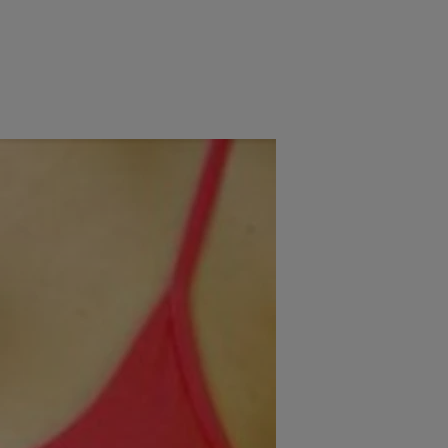
e
Psiho