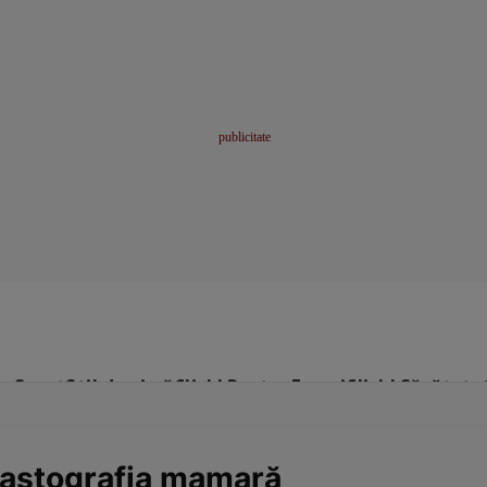
me
Sport
Stil de viață
Click! Pentru Femei
Click! Sănătate
lastografia mamară