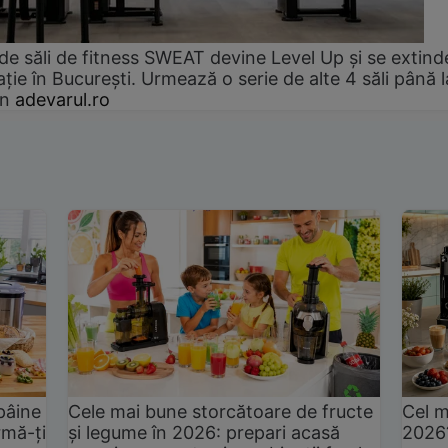
de săli de fitness SWEAT devine Level Up și se extind
ție în București. Urmează o serie de alte 4 săli până l
an
adevarul.ro
pâine
Cele mai bune storcătoare de fructe
Cel m
rmă-ți
și legume în 2026: prepari acasă
2026