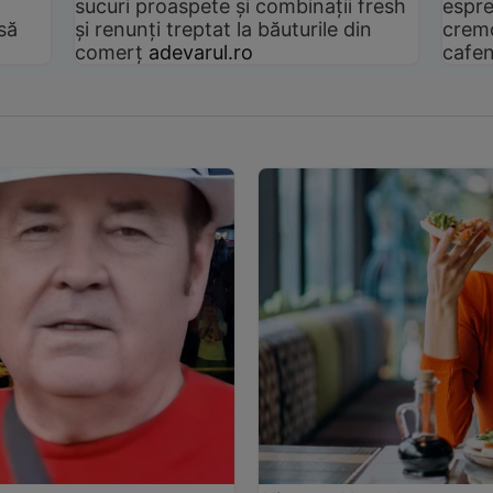
sucuri proaspete și combinații fresh
espre
să
și renunți treptat la băuturile din
cremo
comerț
adevarul.ro
cafen