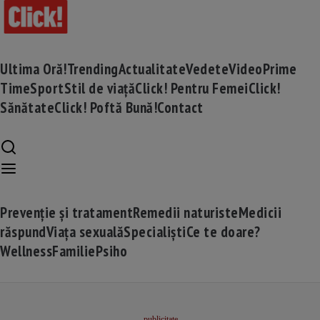
Ultima Oră!
Trending
Actualitate
Vedete
Video
Prime
Time
Sport
Stil de viață
Click! Pentru Femei
Click!
Sănătate
Click! Poftă Bună!
Contact
Prevenție și tratament
Remedii naturiste
Medicii
răspund
Viața sexuală
Specialiști
Ce te doare?
Wellness
Familie
Psiho