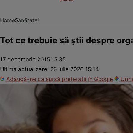
Home
Sănătate!
Tot ce trebuie să ştii despre or
17 decembrie 2015 15:35
Ultima actualizare:
26 iulie 2026 15:14
Adaugă-ne ca sursă preferată în Google
Urmă