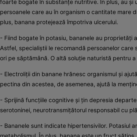
foarte bogate în substanţe nutritive. În plus, au şi 
persoanele care au în organism o cantitate mare din
plus, banana protejează împotriva ulcerului.
- Fiind bogate în potasiu, bananele au proprietăţi a
Astfel, specialiştii le recomandă persoanelor car
ori pe săptămână. O altă soluţie naturistă pentru a
- Electroliţii din banane hrănesc organismul şi ajut
pectina din acestea, de asemenea, ajută la menţiner
- Sprijină funcţiile cognitive şi ţin depresia depar
serotoninei, neurotransmiţătorul responsabil cu plă
- Bananele sunt indicate hipertensivilor. Potasiul 
metabolismul. În plus, banana este un fruct săţios,