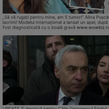
„Să vă rugați pentru mine, am 5 tumori” Alina Pușcău
lacrimi! Modelul internațional a lansat un apel, după
fost diagnosticată cu o boală gravă
www.wowbiz.r
UPDATE Zi decisivă pentru Călin Georgescu! Fostul