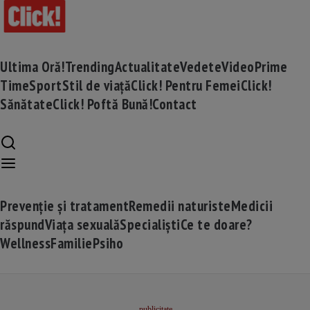
Ultima Oră!
Trending
Actualitate
Vedete
Video
Prime
Time
Sport
Stil de viață
Click! Pentru Femei
Click!
Sănătate
Click! Poftă Bună!
Contact
Prevenție și tratament
Remedii naturiste
Medicii
răspund
Viața sexuală
Specialiști
Ce te doare?
Wellness
Familie
Psiho