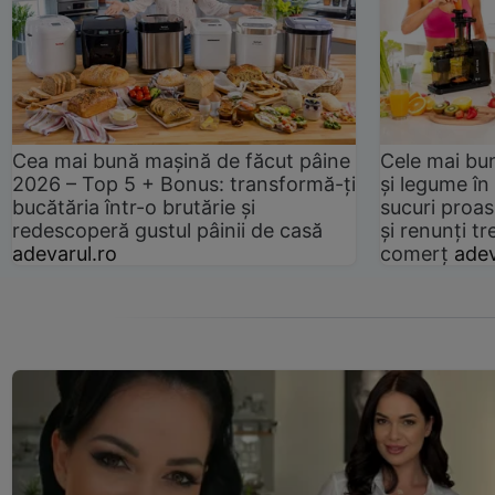
Cea mai bună mașină de făcut pâine
Cele mai bu
2026 – Top 5 + Bonus: transformă-ți
și legume în
bucătăria într-o brutărie și
sucuri proas
redescoperă gustul pâinii de casă
și renunți tr
adevarul.ro
comerț
adev