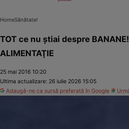
Home
Sănătate!
TOT ce nu ştiai despre BANANE!
ALIMENTAŢIE
25 mai 2016 10:20
Ultima actualizare:
26 iulie 2026 15:05
Adaugă-ne ca sursă preferată în Google
Urmă