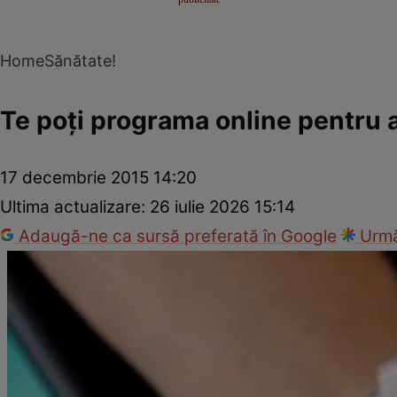
Home
Sănătate!
Te poţi programa online pentru 
17 decembrie 2015 14:20
Ultima actualizare:
26 iulie 2026 15:14
Adaugă-ne ca sursă preferată în Google
Urmă