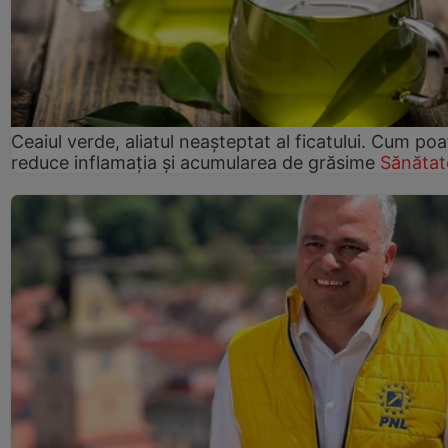
Ceaiul verde, aliatul neașteptat al ficatului. Cum poa
reduce inflamația și acumularea de grăsime
Sănătat