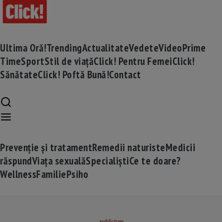
Ultima Oră!
Trending
Actualitate
Vedete
Video
Prime
Time
Sport
Stil de viață
Click! Pentru Femei
Click!
Sănătate
Click! Poftă Bună!
Contact
Prevenție și tratament
Remedii naturiste
Medicii
răspund
Viața sexuală
Specialiști
Ce te doare?
Wellness
Familie
Psiho