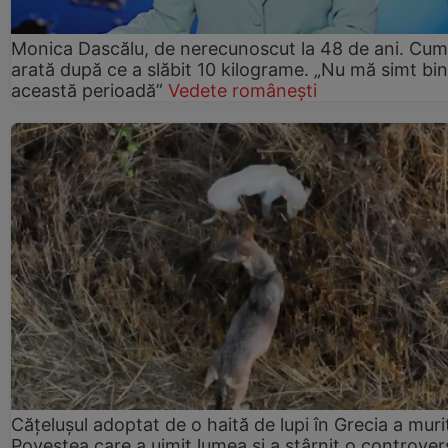
Monica Dascălu, de nerecunoscut la 48 de ani. Cum
arată după ce a slăbit 10 kilograme. „Nu mă simt bin
această perioadă”
Vedete românești
Cățelușul adoptat de o haită de lupi în Grecia a muri
Povestea care a uimit lumea și a stârnit o controver