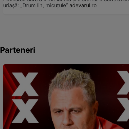
uriașă: „Drum lin, micuțule”
adevarul.ro
Parteneri