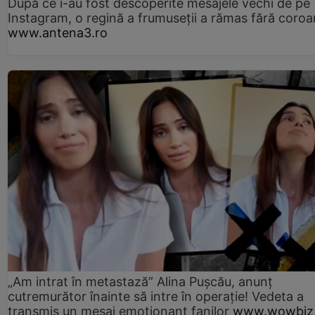
După ce i-au fost descoperite mesajele vechi de pe
Instagram, o regină a frumuseții a rămas fără coro
www.antena3.ro
„Am intrat în metastază” Alina Pușcău, anunț
cutremurător înainte să intre în operație! Vedeta a
transmis un mesaj emoționant fanilor
www.wowbiz.