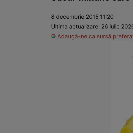
Prevenție și tratament
Remedii naturiste
Medicii răspu
8 decembrie 2015 11:20
Ultima actualizare:
26 iulie 202
Adaugă-ne ca sursă preferat