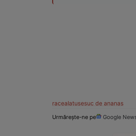
raceala
tuse
suc de ananas
Urmărește-ne pe
Google New