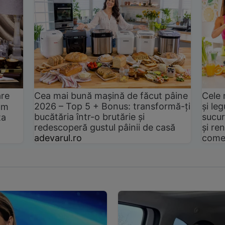
are
Cea mai bună mașină de făcut pâine
Cele 
2026 – Top 5 + Bonus: transformă-ți
și le
um
bucătăria într-o brutărie și
sucur
ta
redescoperă gustul pâinii de casă
și ren
adevarul.ro
come