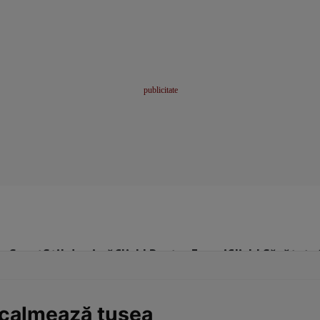
me
Sport
Stil de viață
Click! Pentru Femei
Click! Sănătate
calmează tusea