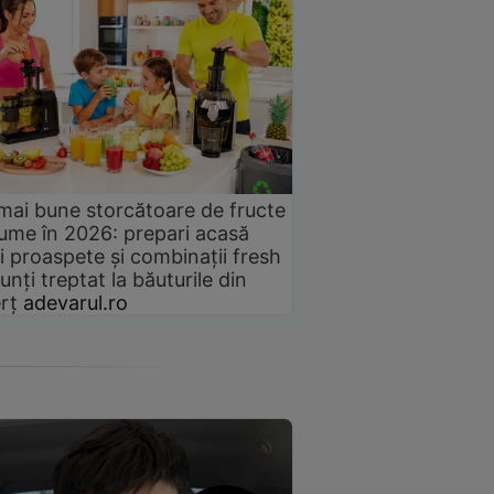
mai bune storcătoare de fructe
gume în 2026: prepari acasă
i proaspete și combinații fresh
unți treptat la băuturile din
rț
adevarul.ro