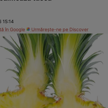
nd
Viața sexuală
Specialiști
Ce te doare?
Wellness
Famili
6 15:14
ă în Google
Urmărește-ne pe Discover