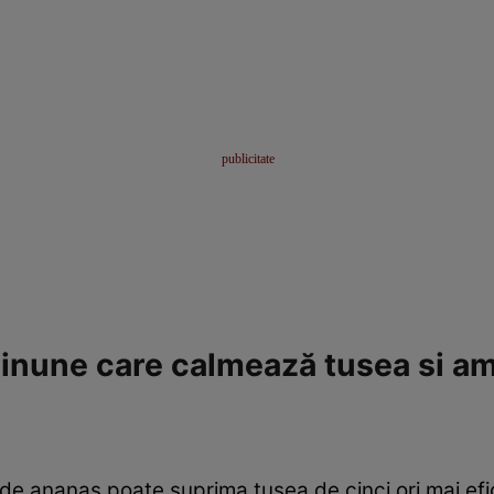
inune care calmează tusea si am
 de ananas poate suprima tusea de cinci ori mai efi