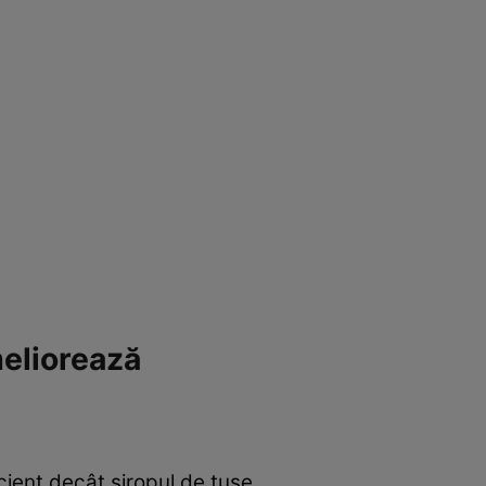
eliorează
cient decât siropul de tuse.