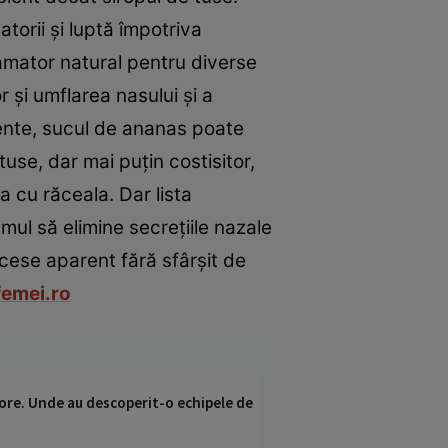
torii şi luptă împotriva
lamator natural pentru diverse
 şi umflarea nasului şi a
stente, sucul de ananas poate
tuse, dar mai puţin costisitor,
a cu răceala. Dar lista
mul să elimine secreţiile nazale
cese aparent fără sfârşit de
femei.ro
ci ore. Unde au descoperit-o echipele de