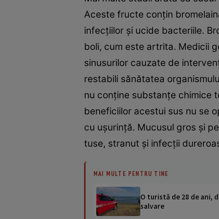
Aceste fructe conţin bromelaină,
infecţiilor şi ucide bacteriile.
boli, cum este artrita. Medicii 
sinusurilor cauzate de interven
restabili sănătatea organismului 
nu conţine substanţe chimice to
beneficiilor acestui sus nu se o
cu uşurinţă. Mucusul gros şi pe
tuse, stranut şi infecţii durero
MAI MULTE PENTRU TINE
O turistă de 28 de ani, d
salvare