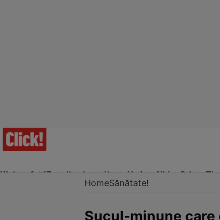
Ultima Oră!
Trending
Actualitate
Vedete
Video
Prime Ti
Home
Sănătate!
Sucul-minune care 