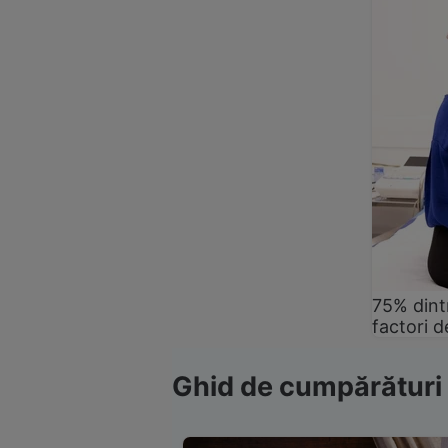
75% dintr
factori d
Ghid de cumpărături