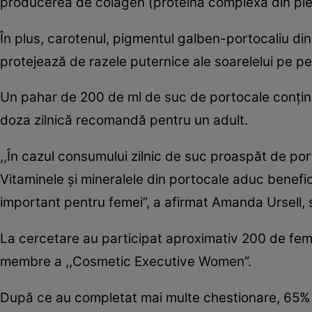
producerea de colagen (proteină complexă din piele
În plus, carotenul, pigmentul galben-portocaliu din p
protejează de razele puternice ale soarelelui pe pe
Un pahar de 200 de ml de suc de portocale conţin
doza zilnică recomandă pentru un adult.
,,În cazul consumului zilnic de suc proaspăt de po
Vitaminele şi mineralele din portocale aduc benefici
important pentru femei”, a afirmat Amanda Ursell, sp
La cercetare au participat aproximativ 200 de feme
membre a ,,Cosmetic Executive Women”.
După ce au completat mai multe chestionare, 65% d