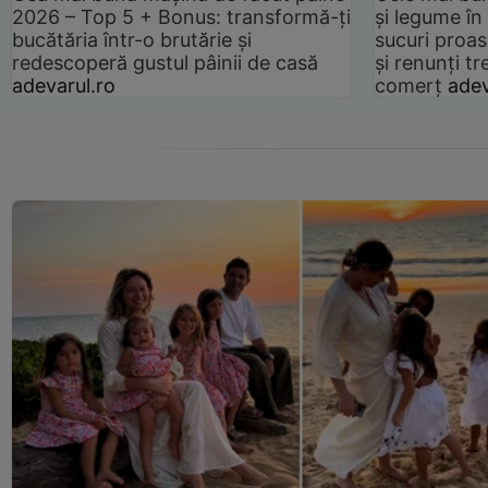
2026 – Top 5 + Bonus: transformă-ți
și legume în
bucătăria într-o brutărie și
sucuri proas
redescoperă gustul pâinii de casă
și renunți tr
adevarul.ro
comerț
adev