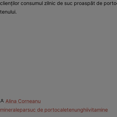
clienţilor consumul zilnic de suc proaspăt de portocal
tenului.
Alina Corneanu
minerale
par
suc de portocale
ten
unghii
vitamine