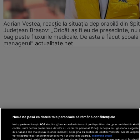
Adrian Veștea, reacție la situația deplorabilă din Spit
Județean Brașov: „Oricât aș fi eu de președinte, nu
bag peste fluxurile medicale. De asta a făcut școală
managerul”
actualitate.net
Nouă ne pasă ca datele tale personale să rămână confidențiale
Noi și partenerii noștri
606
stocăm și/sau accesăm informații pe dispozitivul dvs., precum identificatorii
cookie unici pentru prelucrarea datelor cu caracter personal. Puteți accepta sau gestiona alegerile
dvs. făcând clic mai jos sau în orice moment, pe pagina cu politica de confidențialitate. Aceste alegeri
vor fi raportate partenerilor noștri și nu vă vor afecta navigarea.
Mai multe detalii
Noi si partenerii nostri (retelele de socializare si agentiile de publicitate partenere, precum si furnizorii