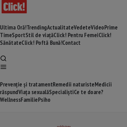
Ultima Oră!
Trending
Actualitate
Vedete
Video
Prime
Time
Sport
Stil de viață
Click! Pentru Femei
Click!
Sănătate
Click! Poftă Bună!
Contact
Prevenție și tratament
Remedii naturiste
Medicii
răspund
Viața sexuală
Specialiști
Ce te doare?
Wellness
Familie
Psiho