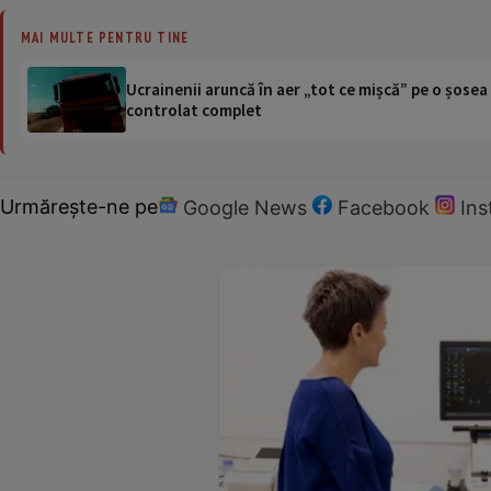
MAI MULTE PENTRU TINE
Ucrainenii aruncă în aer „tot ce mișcă” pe o șose
controlat complet
Urmărește-ne pe
Google News
Facebook
In