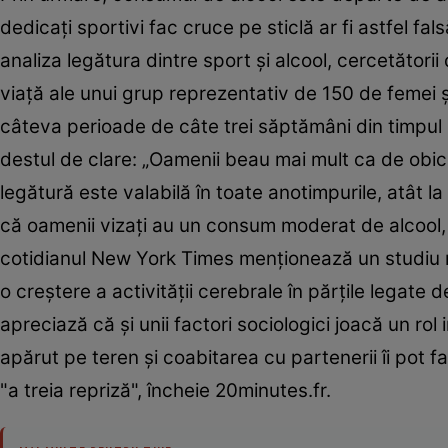
dedicaţi sportivi fac cruce pe sticlă ar fi astfel fal
analiza legătura dintre sport şi alcool, cercetători
viaţă ale unui grup reprezentativ de 150 de femei şi
câteva perioade de câte trei săptămâni din timpul u
destul de clare: „Oamenii beau mai mult ca de obicei 
legătură este valabilă în toate anotimpurile, atât la
că oamenii vizaţi au un consum moderat de alcool, 
cotidianul New York Times menţionează un studiu rea
o creştere a activităţii cerebrale în părţile legate
apreciază că şi unii factori sociologici joacă un rol 
apărut pe teren şi coabitarea cu partenerii îi pot fa
"a treia repriză", încheie 20minutes.fr.