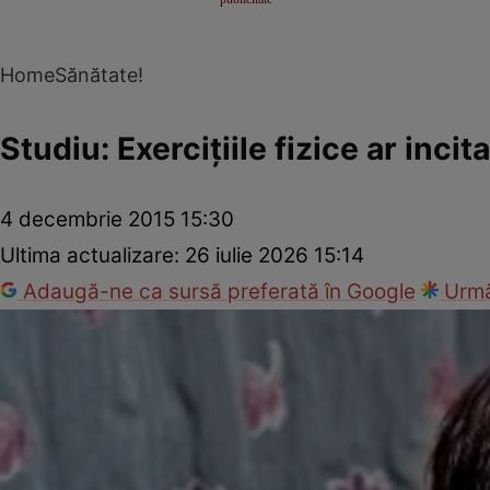
Home
Sănătate!
Studiu: Exerciţiile fizice ar inci
4 decembrie 2015 15:30
Ultima actualizare:
26 iulie 2026 15:14
Adaugă-ne ca sursă preferată în Google
Urmă