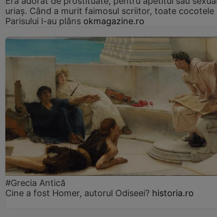
Era adorat de prostituate, pentru apetitul său sexua
uriaș. Când a murit faimosul scriitor, toate cocotele
Parisului l-au plâns
okmagazine.ro
#Grecia Antică
Cine a fost Homer, autorul Odiseei?
historia.ro