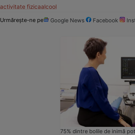
activitate fizica
alcool
Urmărește-ne pe
Google News
Facebook
In
75% dintre bolile de inimă pot