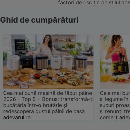
factori de risc țin de stilul no
Ghid de cumpărături
Cea mai bună mașină de făcut pâine
Cele mai bu
2026 – Top 5 + Bonus: transformă-ți
și legume în
bucătăria într-o brutărie și
sucuri proas
redescoperă gustul pâinii de casă
și renunți tr
adevarul.ro
comerț
adev