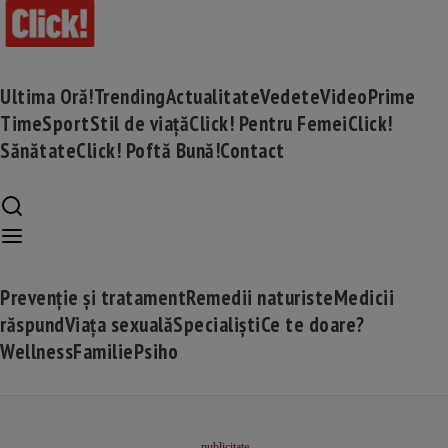
Ultima Oră!
Trending
Actualitate
Vedete
Video
Prime
Time
Sport
Stil de viață
Click! Pentru Femei
Click!
Sănătate
Click! Poftă Bună!
Contact
Prevenție și tratament
Remedii naturiste
Medicii
răspund
Viața sexuală
Specialiști
Ce te doare?
Wellness
Familie
Psiho