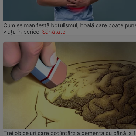
Cum se manifestă botulismul, boală care poate pun
viaţa în pericol
Sănătate!
Trei obiceiuri care pot întârzia demența cu până la 