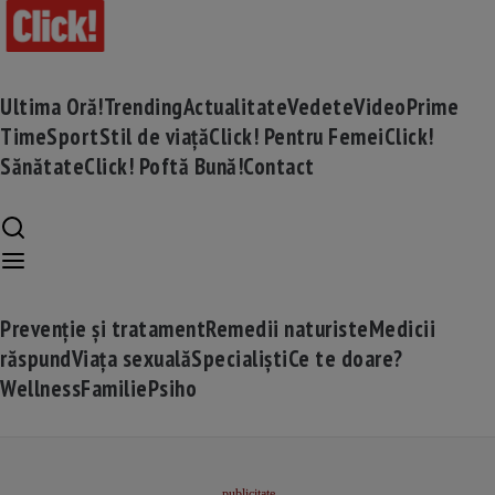
Ultima Oră!
Trending
Actualitate
Vedete
Video
Prime
Time
Sport
Stil de viață
Click! Pentru Femei
Click!
Sănătate
Click! Poftă Bună!
Contact
Prevenție și tratament
Remedii naturiste
Medicii
răspund
Viața sexuală
Specialiști
Ce te doare?
Wellness
Familie
Psiho