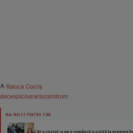
Raluca Cocriş
deces
picioare
risc
sindrom
MAI MULTE PENTRU TINE
Cât a costat-o pe o româncă o vizită la urgențe în