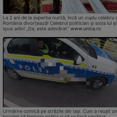
La 2 ani de la superba nuntă, încă un cuplu celebru 
România divorțează! Celebrul politician și soția lui ș
spus adio! „Da, este adevărat”
www.unica.ro
Urmărire comică pe străzile din Iași. Cum a reușit u
biciclist să fenteze poliția și să se facă nevăzut