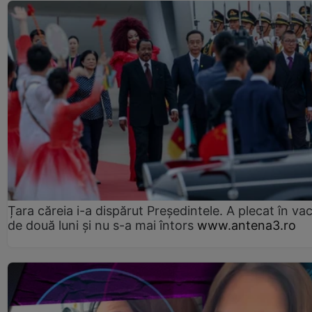
Țara căreia i-a dispărut Președintele. A plecat în va
de două luni și nu s-a mai întors
www.antena3.ro