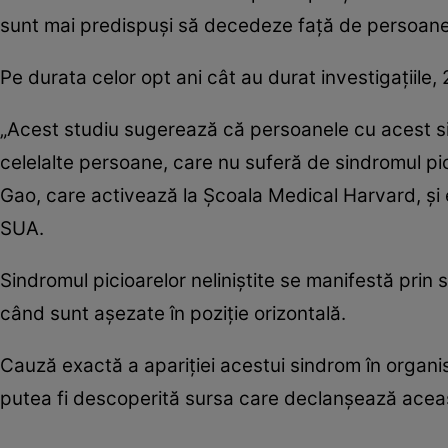
sunt mai predispuşi să decedeze faţă de persoane
Pe durata celor opt ani cât au durat investigaţiile,
„Acest studiu sugerează că persoanele cu acest 
celelalte persoane, care nu suferă de sindromul pici
Gao, care activează la Şcoala Medical Harvard, şi 
SUA.
Sindromul picioarelor neliniştite se manifestă prin s
când sunt aşezate în poziţie orizontală.
Cauză exactă a apariţiei acestui sindrom în organi
putea fi descoperită sursa care declanşează acea