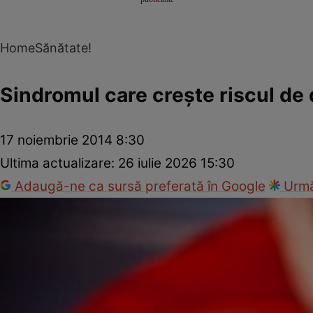
Home
Sănătate!
Sindromul care creşte riscul de
17 noiembrie 2014 8:30
Ultima actualizare:
26 iulie 2026 15:30
Adaugă-ne ca sursă preferată în Google
Urmă